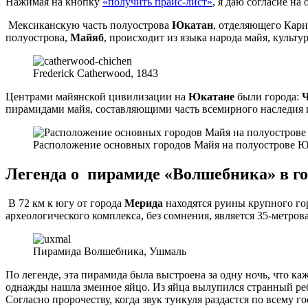
Нажимая на кнопку
«получить прайс-лист»
, я даю согласие н
Мексиканскую часть полуострова
Юкатан
, отделяющего Кари
полуострова,
Майяб
, происходит из языка народа майя, культ
Frederick Catherwood, 1843
Центрами майянской цивилизации на
Юкатане
были города:
Ч
пирамидами майя, составляющими часть всемирного наследия
Расположение основных городов Майя на полуострове Ю
Легенда о пирамиде «Волшебника» в г
В 72 км к югу от города
Мерида
находятся руины крупного го
археологического комплекса, без сомнения, является 35-метр
Пирамида Волшебника, Ушмаль
По легенде, эта пирамида была выстроена за одну ночь, что каж
однажды нашла змеиное яйцо. Из яйца вылупился странный реб
Согласно пророчеству, когда звук тункуля раздастся по всему г