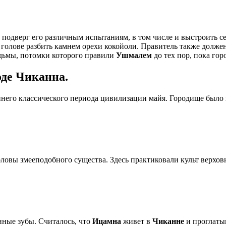
 подверг его различным испытаниям, в том числе и выстроить се
голове разбить камнем орехи кокойоли. Правитель также должен
едьмы, потомки которого правили
Ушмалем
до тех пор, пока гор
роде Чиканна.
него классического периода цивилизации майя. Городище было 
ловы змееподобного существа. Здесь практиковали культ верхов
ные зубы. Считалось, что
Ицамна
живет в
Чиканне
и проглатыв