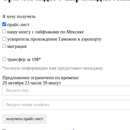
Я хочу получить
Я
прайс-лист
хочу
нашу книгу с лайфхаками по Мексике
получить:
ускоритель прохождения Таможни в аэропорту
миграция
special_offer2
трансфер за 19$*
*полную информацию вам предоставит менеджер
Предложение ограничено по времени:
29 октября 23 часов 59 минут
Введите
имя
Введите
номер
телефона