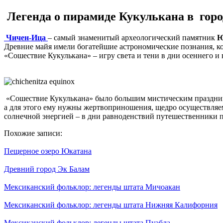
Легенда о пирамиде Кукулькана в горо
Чичен-Ица
– самый знаменитый археологический памятник
Ю
Древние майя имели богатейшие астрономические познания, ко
«Сошествие Кукулькана» – игру света и тени в дни осеннего и 
«Сошествие Кукулькана» было большим мистическим праздником
а для этого ему нужны жертвоприношения, щедро осуществля
солнечной энергией – в дни равноденствий путешественники
Похожие записи:
Пещерное озеро Юкатана
Древний город Эк Балам
Мексиканский фольклор: легенды штата Мичоакан
Мексиканский фольклор: легенды штата Нижняя Калифорния
Мексиканский фольклор: легенды штата Пуэбла