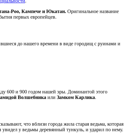
нциальности
.
ана-Роо, Кампече и Юкатан.
Оригинальное название
ибытия первых европейцев.
ившиеся до нашего времени в виде городищ с руинами и
жду 600 и 900 годом нашей эры. Доминантой этого
амидой Волшебника
или
Замком Карлика
.
сказывают, что вблизи города жила старая ведьма, которая
увидел у ведьмы деревянный тункуль, и ударил по нему.