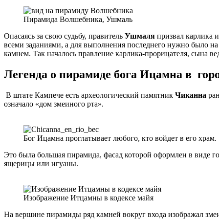
Пирамида Волшебника, Ушмаль
Опасаясь за свою судьбу, правитель
Ушмаля
призвал карлика и
всеми заданиями, а для выполнения последнего нужно было на 
камнем. Так началось правление карлика-прорицателя, сына в
Легенда о пирамиде бога Ицамна в го
В штате Кампече есть археологический памятник
Чиканна
ран
означало «дом змеиного рта».
Бог Ицамна проглатывает любого, кто войдет в его храм.
Это была большая пирамида, фасад которой оформлен в виде го
ящерицы или игуаны.
Изображение Итцамны в кодексе майя
На вершине пирамиды ряд камней вокруг входа изображал змеи