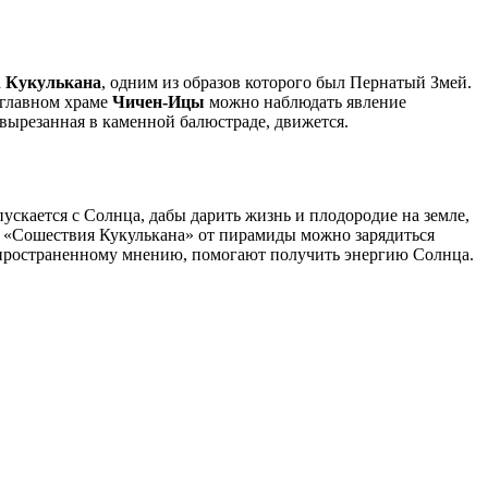
а
Кукулькана
, одним из образов которого был Пернатый Змей.
 главном храме
Чичен-Ицы
можно наблюдать явление
, вырезанная в каменной балюстраде, движется.
кается с Солнца, дабы дарить жизнь и плодородие на земле,
мя «Сошествия Кукулькана» от пирамиды можно зарядиться
спространенному мнению, помогают получить энергию Солнца.