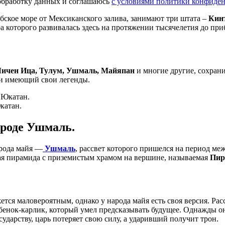
а обработку данных и соглашаюсь
с условиями политики конфиде
бское море от Мексиканского залива, занимают три штата –
Кинт
ура которого развивалась здесь на протяжении тысячелетия до пр
ичен Ица, Тулум, Ушмаль,
Майяпан
и многие другие, сохран
 и имеющий свои легенды.
катан.
ороде Ушмаль.
рода майя —
Ушмаль
, рассвет которого пришелся на период ме
овая пирамида с приземистым храмом на вершине, называемая
Пир
ется маловероятным, однако у народа майя есть своя версия. Рас
енок-карлик, который умел предсказывать будущее. Однажды он 
осударству, царь потеряет свою силу, а ударивший получит трон.