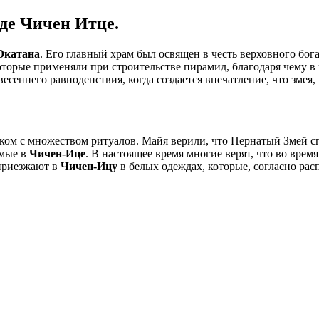
де Чичен Итце.
катана
. Его главный храм был освящен в честь верховного бог
торые применяли при строительстве пирамид, благодаря чему в
весеннего равноденствия, когда создается впечатление, что змея
 с множеством ритуалов. Майя верили, что Пернатый Змей спус
емые в
Чичен-Ице
. В настоящее время многие верят, что во вре
 приезжают в
Чичен-Ицу
в белых одеждах, которые, согласно ра