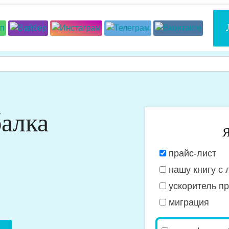
алка
Я
Я
прайс-лист
хочу
нашу книгу с 
получить:
ускоритель п
миграция