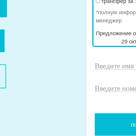
special_offer2
трансфер за 
*полную инфор
менеджер
Предложение о
29 ок
Введите
имя
Введите
номер
телефона