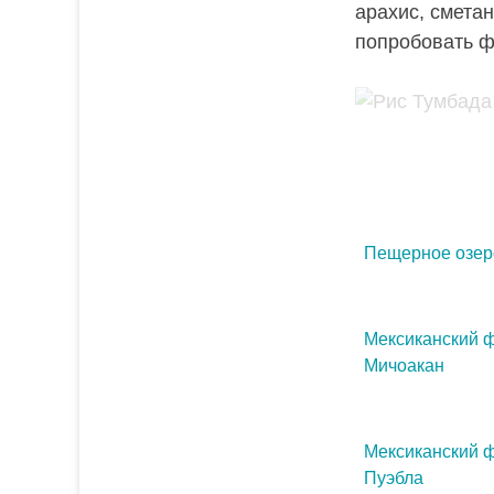
арахис, смета
попробовать ф
Пещерное озер
Мексиканский ф
Мичоакан
Мексиканский ф
Пуэбла