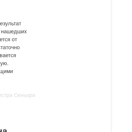
езультат
, нашедших
ется от
статочно
ивается
шую.
ущими
на