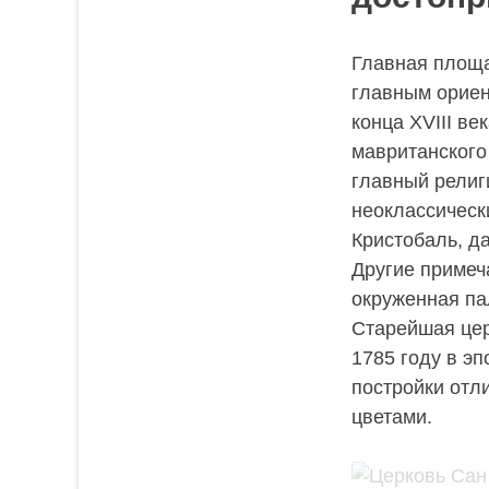
Главная площа
главным ориен
конца XVIII в
мавританского
главный религ
неоклассическ
Кристобаль, д
Другие примеч
окруженная па
Старейшая цер
1785 году в э
постройки отл
цветами.