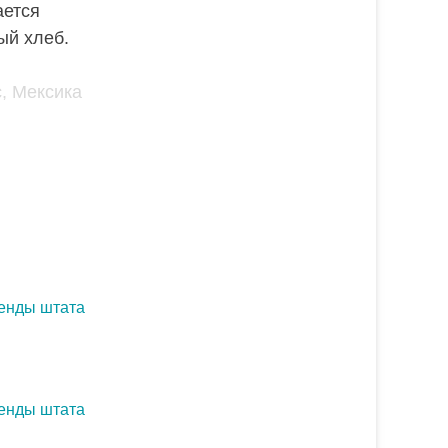
ается
ый хлеб.
генды штата
генды штата