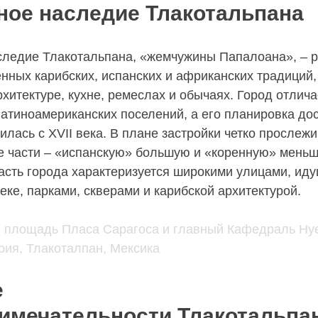
ное наследие Тлакотальпана
следие Тлакотальпана, «жемчужины Папалоана», – р
нных карибских, испанских и африканских традиций
хитектуре, кухне, ремеслах и обычаях. Город отлича
атиноамериканских поселений, а его планировка до
лась с XVII века. В плане застройки четко прослеж
е части – «испанскую» большую и «коренную» мень
асть города характеризуется широкими улицами, ид
еке, парками, скверами и карибской архитектурой.
е
имечательности Тлакотальпа