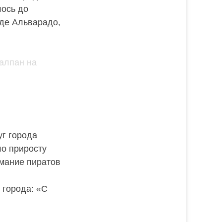
лось до
де Альварадо,
уг города
ло приросту
имание пиратов
я
 города: «С