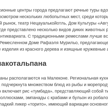
сионные центры города предлагают речные туры вд
осмотром нескольких любопытных мест, среди котор
 рынок, театр Нецауалькойотль, Дом Культуры «Авг
 где представлено несколько видов диких животных 
антиквариата. С традиционными ремеслами лучше вс
в Ремесленном Доме Рафаэля Мурильо, предлагающ
 изделия из красного дерева и изящные кружевные 
лакотальпана
аны располагаются на Малеконе. Региональная кух
 подчеркнута множеством блюд из рыбы и морепрод
 включает рис «тумбада», представляющий собой ти
моллюсками, эмпанады с крабами и бульон из робало
ладкий ликер «торито», имеющий вариации основног