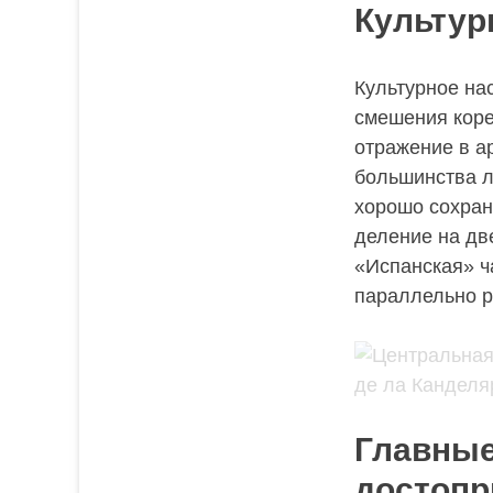
Культур
Культурное на
смешения коре
отражение в ар
большинства л
хорошо сохрани
деление на дв
«Испанская» ч
параллельно р
Главны
достопр