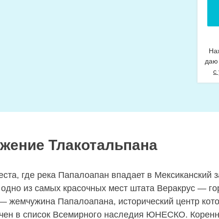
На
даю
с
жение Тлакотальпана
еста, где река Папалоапан впадает в Мексиканский з
 одно из самых красочных мест штата Веракрус — го
— жемчужина Папалоапана, исторический центр кото
чен в список Всемирного наследия ЮНЕСКО. Корен