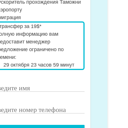
скоритель прохождения Таможни
аэропорту
играция
ecial_offer2
трансфер за 19$*
полную информацию вам
едоставит менеджер
едложение ограничено по
емени:
29 октября 23 часов 59 минут
едите
я
едите
мер
лефона