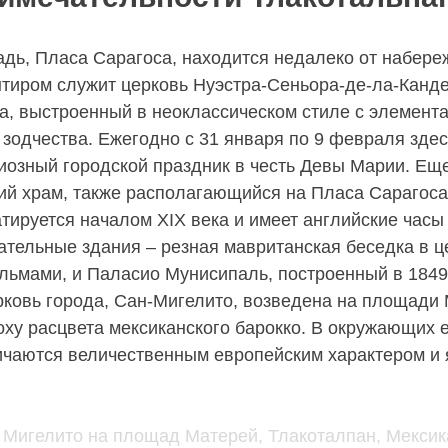
дь, Пласа Сарагоса, находится недалеко от набереж
тиром служит церковь Нуэстра-Сеньора-де-ла-Канд
ека, выстроенный в неоклассическом стиле с элемент
 зодчества. Ежегодно с 31 января по 9 февраля зде
иозный городской праздник в честь Девы Марии. Ещ
ий храм, также располагающийся на Пласа Сарагоса
атируется началом XIX века и имеет английские часы
ательные здания – резная мавританская беседка в ц
льмами, и Паласио Мунисипаль, построенный в 1849 
ковь города, Сан-Мигелито, возведена на площади 
поху расцвета мексиканского барокко. В окружающих 
ичаются величественным европейским характером и