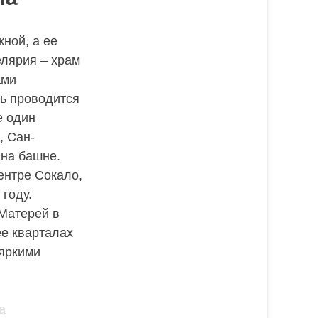
ной, а ее
елярия – храм
ами
сь проводится
е один
, Сан-
 на башне.
ентре Сокало,
году.
Матерей в
ее кварталах
 яркими