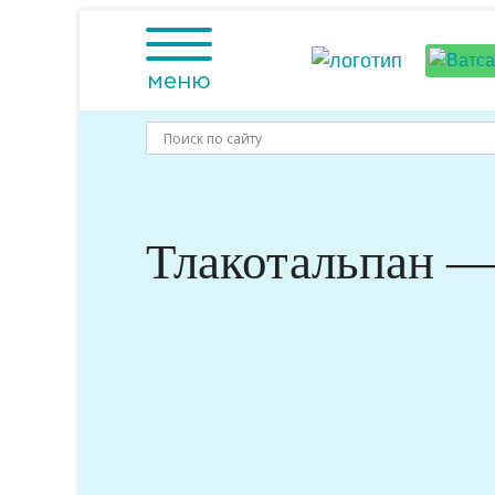
Skip
to
content
меню
Тлакотальпан —