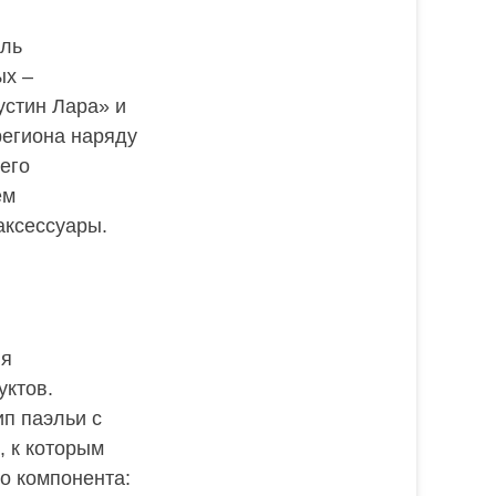
оль
ых –
устин Лара» и
региона наряду
его
ем
аксессуары.
ня
уктов.
п паэльи с
, к которым
о компонента: