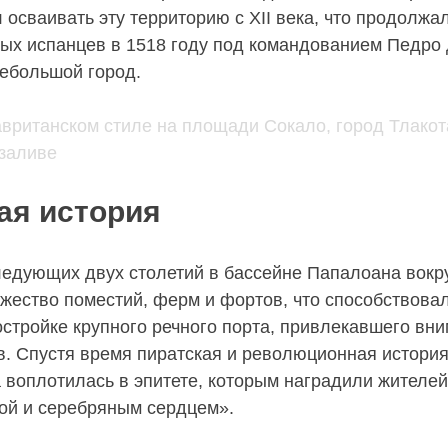
 осваивать эту территорию с XII века, что продолжа
ых испанцев в 1518 году под командованием Педро 
ебольшой город.
ая история
ледующих двух столетий в бассейне Папалоана вокр
жество поместий, ферм и фортов, что способствова
остройке крупного речного порта, привлекавшего вн
ов. Спустя время пиратская и революционная истори
 воплотилась в эпитете, которым наградили жителей
ой и серебряным сердцем».