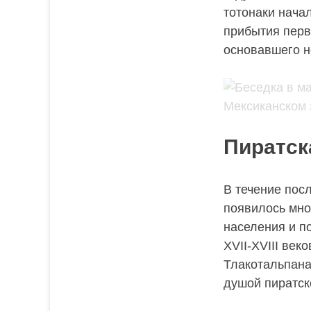
тотонаки начал
прибытия перв
основавшего н
Пиратск
В течение пос
появилось мно
населения и п
XVII-XVIII век
Тлакотальпана
душой пиратск