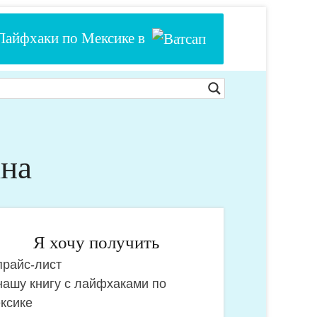
Лайфхаки по Мексике в
ана
Я хочу получить
райс-лист
чу
ашу книгу с лайфхаками по
лучить:
ксике