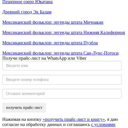
Пещерное озеро Юкатана
Древний город Эк Балам
Мексиканский фольклор: легенды штата Мичоакан
Мексиканский фольклор: легенды штата Нижняя Калифорния
Мексиканский фольклор: легенды штата Пуэбла
Мексиканский фольклор: легенды штата Сан-Луис-Потоси
Получи прайс-лист на WhatsApp или Viber
Введите
имя
Введите
номер
телефона
Оставьте
комментарий
Нажимая на кнопку
«получить прайс-лист и книгу»
, я даю
согласие на обработку данных и соглашаюсь
с условиями