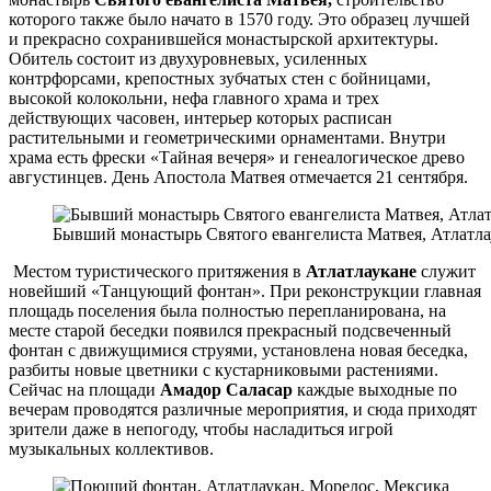
которого также было начато в 1570 году. Это образец лучшей
и прекрасно сохранившейся монастырской архитектуры.
Обитель состоит из двухуровневых, усиленных
контрфорсами, крепостных зубчатых стен с бойницами,
высокой колокольни, нефа главного храма и трех
действующих часовен, интерьер которых расписан
растительными и геометрическими орнаментами. Внутри
храма есть фрески «Тайная вечеря» и генеалогическое древо
августинцев. День Апостола Матвея отмечается 21 сентября.
Бывший монастырь Святого евангелиста Матвея, Атлатла
Местом туристического притяжения в
Атлатлаукане
служит
новейший «Танцующий фонтан». При реконструкции главная
площадь поселения была полностью перепланирована, на
месте старой беседки появился прекрасный подсвеченный
фонтан с движущимися струями, установлена новая беседка,
разбиты новые цветники с кустарниковыми растениями.
Сейчас на площади
Амадор
Саласар
каждые выходные по
вечерам проводятся различные мероприятия, и сюда приходят
зрители даже в непогоду, чтобы насладиться игрой
музыкальных коллективов.