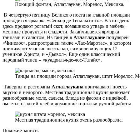
Поющий фонтан, Атлатлаукан, Морелос, Мексика.
В четвертую пятницу Великого поста на главной площади
проводится ярмарка «Сеньор де Тепальсинго». В этот день
здесь продают рогатый скот, домашнюю утварь и мебель,
местные продукты и сладости. Заканчивается ярмарка
танцами и салютом. Из танцев в
Атлатлаукане
популярен
«Чинелос», распространен также «Лас-Маротас», в котором
принимают участие шесть пар, символизирующих 12
учеников Христа, и «Дьявол». Еще один классический
народный танец – «куадрилья-де-лос-Татайс».
Танцы на площади города Атлатлаукан, штат Морелос, М
Таверны и рестораны
Атлатлаукана
приглашают поесть
вкусно и недорого. Местная традиционная кухня включает
разнообразные моле, сальсы, блюда из фасоли с индейкой,
омлеты, сладкий хлеб и домашние тортильи ручной работы.
Местная традиционная кухня очень разнообразна.
Похожие записи: