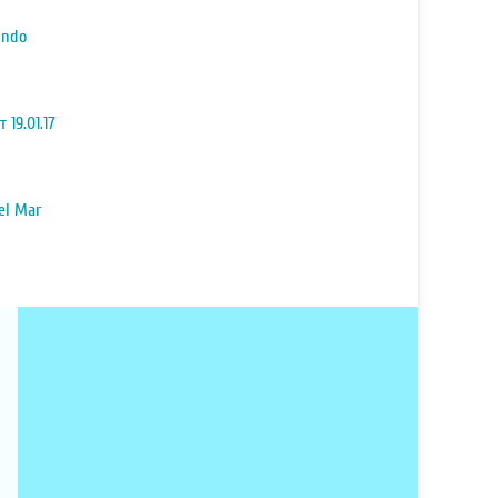
indo
 19.01.17
el Mar