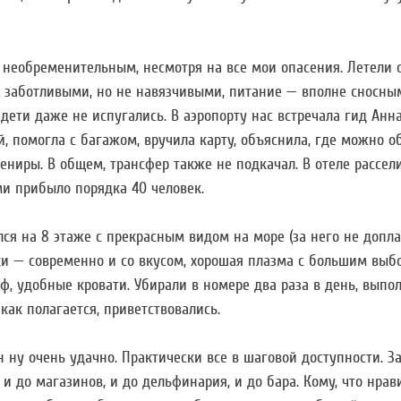
 необременительным, несмотря на все мои опасения. Летели о
 заботливыми, но не навязчивыми, питание — вполне сносны
дети даже не испугались. В аэропорту нас встречала гид Анна
 помогла с багажом, вручила карту, объяснила, где можно о
ениры. В общем, трансфер также не подкачал. В отеле рассели
ми прибыло порядка 40 человек.
ся на 8 этаже с прекрасным видом на море (за него не допла
ки — современно и со вкусом, хорошая плазма с большим выб
ф, удобные кровати. Убирали в номере два раза в день, выпо
 как полагается, приветствовались.
 ну очень удачно. Практически все в шаговой доступности. З
и до магазинов, и до дельфинария, и до бара. Кому, что нрав