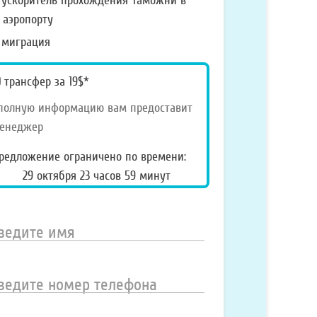
ускоритель прохождения Таможни в
аэропорту
миграция
pecial_offer2
трансфер за 19$*
полную информацию вам предоставит
енеджер
редложение ограничено по времени:
29 октября 23 часов 59 минут
ведите
мя
ведите
омер