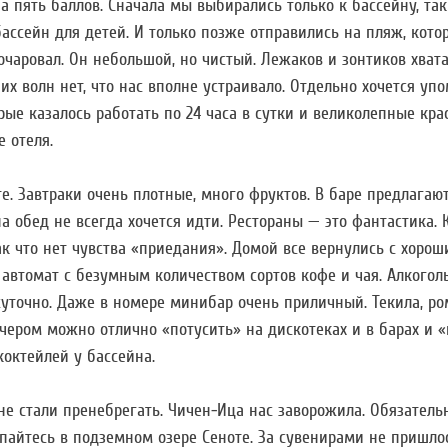
а пять баллов. Сначала мы выбирались только к бассейну, та
ассейн для детей. И только позже отправились на пляж, кото
очаровал. Он небольшой, но чистый. Лежаков и зонтиков хвата
их волн нет, что нас вполне устраивало. Отдельно хочется уп
рые казалось работать по 24 часа в сутки и великолепные кр
 отеля.
е. Завтраки очень плотные, много фруктов. В баре предлагаю
 на обед не всегда хочется идти. Рестораны — это фантастика. 
ак что нет чувства «приедания». Домой все вернулись с хоро
 автомат с безумным количеством сортов кофе и чая. Алкого
уточно. Даже в номере минибар очень приличный. Текила, ро
ечером можно отлично «потусить» на дискотеках и в барах и «
коктейлей у бассейна.
е стали пренебрегать. Чичен-Ица нас заворожила. Обязатель
айтесь в подземном озере Сеноте. За сувенирами не пришлос