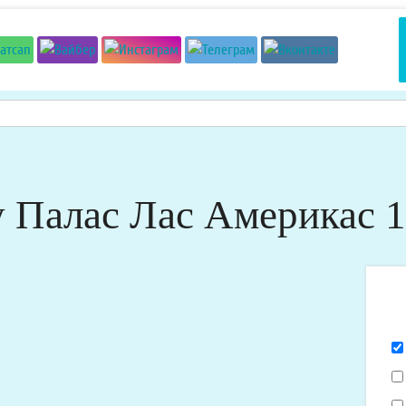
 Палас Лас Америкас 1
Я
х
п