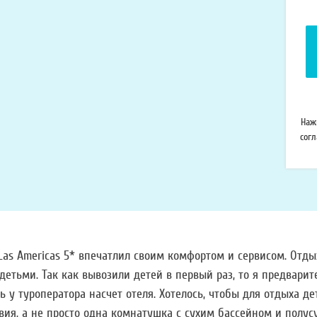
т
Наж
сог
 Las Americas 5* впечатлил своим комфортом и сервисом. Отды
 детьми. Так как вывозили детей в первый раз, то я предварит
ь у туроператора насчет отеля. Хотелось, чтобы для отдыха д
вия, а не просто одна комнатушка с сухим бассейном и пол