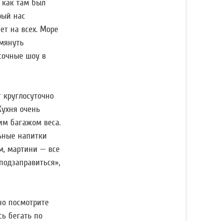
к как там был
рый нас
ет на всех. Море
омянуть
асочные шоу в
т круглосуточно
Кухня очень
шим багажом веса.
льные напитки
м, мартини — все
подзаправиться»,
но посмотрите
ь бегать по