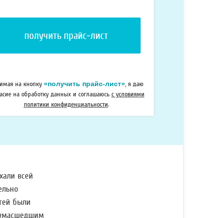
елефона
«получить прайс-лист»
имая на кнопку
, я даю
ласие на обработку данных и соглашаюсь
с условиями
политики конфиденциальности
.
хали всей
ельно
етей были
усумасшедшим