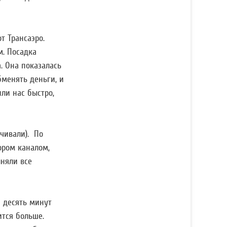
т Трансаэро.
м. Посадка
. Она показалась
бменять деньги, и
ли нас быстро,
чивали). По
ором каналом,
лняли все
а десять минут
ится больше.