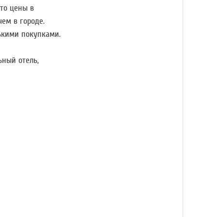
что цены в
чем в городе.
ькими покупками.
ьный отель,