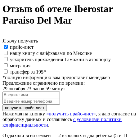
Отзыв об отеле Iberostar
Paraiso Del Mar
Я хочу получить
Я
прайс-лист
хочу
нашу книгу с лайфхаками по Мексике
получить:
ускоритель прохождения Таможни в аэропорту
миграция
special_offer2
трансфер за 19$*
*полную информацию вам предоставит менеджер
Предложение ограничено по времени:
29 октября 23 часов 59 минут
Введите
имя
Введите
номер
телефона
Нажимая на кнопку
«получить прайс-лист»
, я даю согласие на
обработку данных и соглашаюсь
с условиями политики
конфиденциальности
.
Отдыхали всей семьей — 2 взрослых и два ребенка (5 и 11