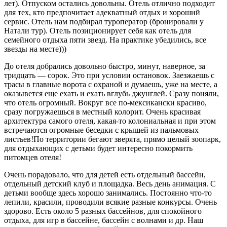
лет). Отпуском остались довольны. Отель отлично подходит
для тех, кто предпочитает адекватный отдых и хороший
сервис. Отель нам подбирал туроператор (бронировали у
Натали тур). Отель позиционирует себя как отель для
семейного отдыха пяти звезд. На практике убедились, все
звезды на месте)))
До отеля добрались довольно быстро, минут, наверное, за
тридцать — сорок. Это при условии остановок. Заезжаешь с
трасы в главные ворота с охраной и думаешь, уже на месте, а
оказывется еще ехать и ехать вглубь джунглей. Сразу поняли,
что отель огромный. Вокруг все по-мексикански красиво,
сразу погружаешься в местный колорит. Очень красивая
архитектура самого отеля, какая-то колониальная и при этом
встречаются огромные беседки с крышей из пальмовых
листьев!По территории бегают зверята, прямо целый зоопарк,
для отдыхающих с детьми будет интересно покормить
питомцев отеля!
Очень порадовало, что для детей есть отдельный бассейн,
отдельный детский клуб и площадка. Весь день анимация. С
детьми вообще здесь хорошо занимались. Постоянно что-то
лепили, красили, проводили всякие разные конкурсы. Очень
здорово. Есть около 5 разных бассейнов, для спокойного
отдыха, для игр в бассейне, бассейн с волнами и др. Наш