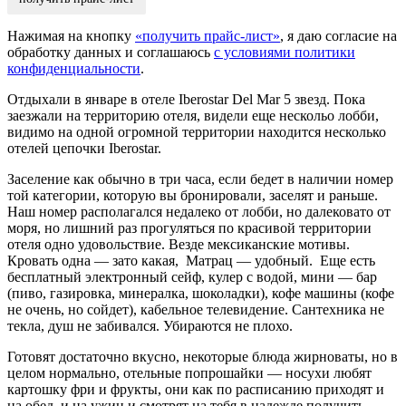
Нажимая на кнопку
«получить прайс-лист»
, я даю согласие на
обработку данных и соглашаюсь
с условиями политики
конфиденциальности
.
Отдыхали в январе в отеле Iberostar Del Mar 5 звезд. Пока
заезжали на территорию отеля, видели еще нескольо лобби,
видимо на одной огромной территории находится несколько
отелей цепочки Iberostar.
Заселение как обычно в три часа, если бедет в наличии номер
той категории, которую вы бронировали, заселят и раньше.
Наш номер располагался недалеко от лобби, но далековато от
моря, но лишний раз прогуляться по красивой территории
отеля одно удовольствие. Везде мексиканские мотивы.
Кровать одна — зато какая, Матрац — удобный. Еще есть
бесплатный электронный сейф, кулер с водой, мини — бар
(пиво, газировка, минералка, шоколадки), кофе машины (кофе
не очень, но сойдет), кабельное телевидение. Сантехника не
текла, душ не забивался. Убираются не плохо.
Готовят достаточно вкусно, некоторые блюда жирноваты, но в
целом нормально, отельные попрошайки — носухи любят
картошку фри и фрукты, они как по расписанию приходят и
на обед, и на ужин и смотрят на тебя в надежде получить