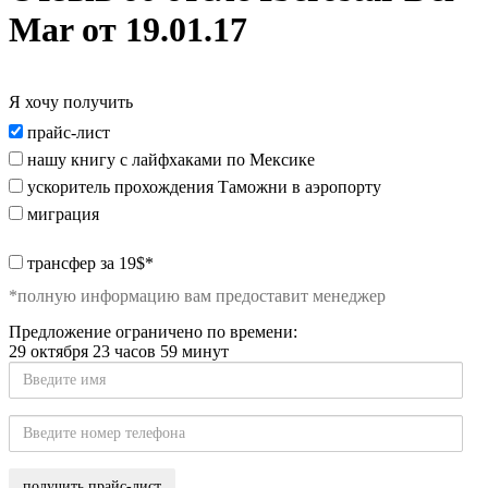
Mar от 19.01.17
Я хочу получить
Я
прайс-лист
хочу
нашу книгу с лайфхаками по Мексике
получить:
ускоритель прохождения Таможни в аэропорту
миграция
special_offer2
трансфер за 19$*
*полную информацию вам предоставит менеджер
Предложение ограничено по времени:
29 октября 23 часов 59 минут
Введите
имя
Введите
номер
телефона