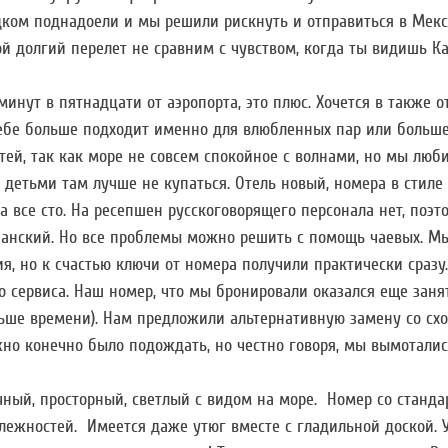
дком поднадоели и мы решили рискнуть и отправиться в Мекс
й долгий перелет не сравним с чувством, когда ты видишь К
минут в пятнадцати от аэропорта, это плюс. Хочется в также о
себе больше подходит именно для влюбленных пар или больш
етей, так как море не совсем спокойное с волнами, но мы люб
 с детьми там лучше не купаться. Отель новый, номера в стиле 
а все сто. На ресепшен русскоговорящего персонала нет, поэт
панский. Но все проблемы можно решить с помощь чаевых. М
я, но к счастью ключи от номера получили практически сразу.
о сервиса. Наш номер, что мы бронировали оказался еще заня
ьше времени). Нам предложили альтернативную замену со с
но конечно было подождать, но честно говоря, мы вымоталис
чный, просторный, светлый с видом на море. Номер со станд
ежностей. Имеется даже утюг вместе с гладильной доской. У