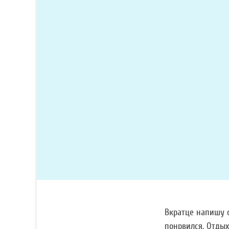
Вкратце напишу от
понрвился. Отдых