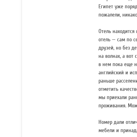
Египет уже поря
пожалели, никако
Отель находится 
отель — сам по 
друзей, но без д
на волнах, а вот
в нем пока еще н
английский и ис
раньше расселени
отметить качеств
мы приехали ран
проживания. Мож
Номер дали отли
мебели и принадл