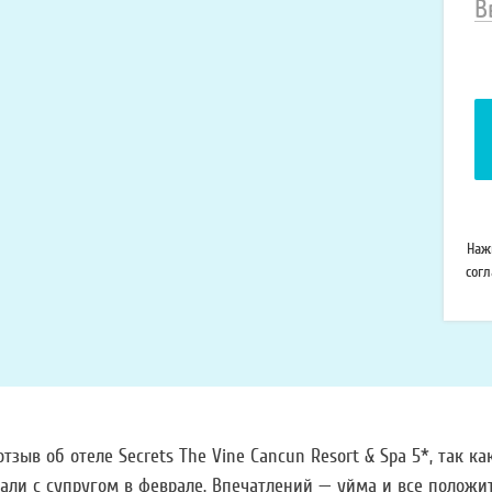
В
н
т
Наж
сог
зыв об отеле Secrets The Vine Cancun Resort & Spa 5*, так ка
али с супругом в феврале. Впечатлений — уйма и все положи