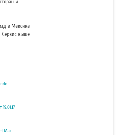
сторан и
везд в Мексике
я! Сервис выше
indo
 19.01.17
el Mar