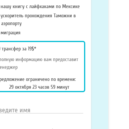
очу
нашу книгу с лайфхаками по Мексике
олучить:
ускоритель прохождения Таможни в
аэропорту
миграция
pecial_offer2
трансфер за 19$*
полную информацию вам предоставит
енеджер
редложение ограничено по времени:
29 октября 23 часов 59 минут
ведите
мя