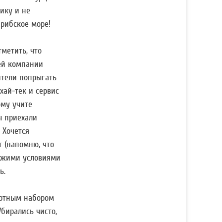
ику и не
арибское море!
тметить, что
ей компании
ители попрыгать
хай-тек и сервис
ому учите
ы приехали
 Хочется
т (напомню, что
хожими условиями
ь.
артным набором
бирались чисто,