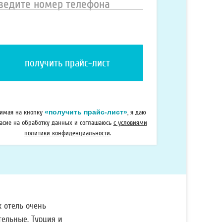
ведите
омер
елефона
«получить прайс-лист»
имая на кнопку
, я даю
ласие на обработку данных и соглашаюсь
с условиями
политики конфиденциальности
.
к отель очень
тельные. Турция и