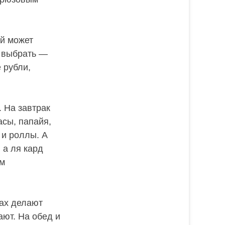
ий может
о выбрать —
 рубли,
. На завтрак
асы, папайя,
 и роллы. А
 а ля кард
ам
рах делают
ают. На обед и