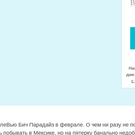
В
н
т
На
даю
с
леВью Бич Парадайз в феврале. О чем ни разу не п
ь побывать в Мексике, но на пятерку банально недоб