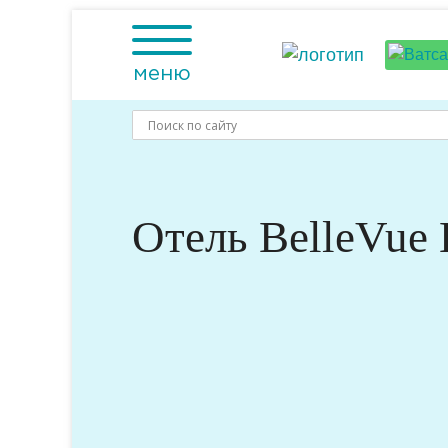
Skip
to
content
меню
Отель BelleVue B