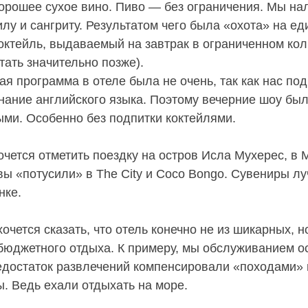
орошее сухое вино. Пиво — без ограничения. Мы на
илу и сангриту. Результатом чего была «охота» на е
октейль, выдаваемый на завтрак в ограниченном кол
тать значительно позже).
ая программа в отеле была не очень, так как нас по
нание английского языка. Поэтому вечерние шоу был
ыми. Особенно без подпитки коктейлями.
очется отметить поездку на остров Исла Мухерес, в 
вы «потусили» в The City и Coco Bongo. Сувениры л
нке.
очется сказать, что отель конечно не из шикарных, 
бюджетного отдыха. К примеру, мы обслуживанием о
едостаток развлечений компенсировали «походами» 
. Ведь ехали отдыхать на море.