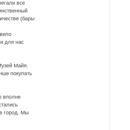
легали все
динственный
ичестве (бары
двело
и для нас
Музей Майя.
учше покупать
но вполне
стались
в город. Мы