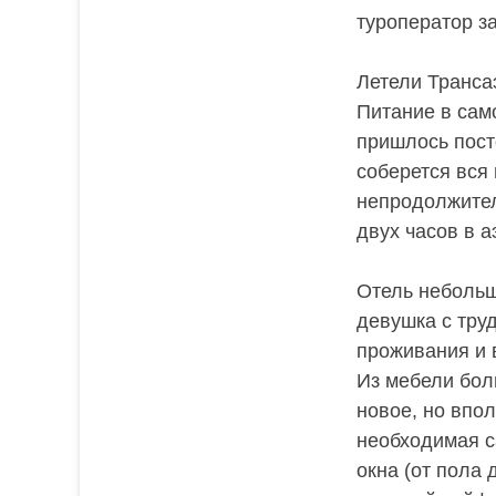
туроператор за
Летели Транса
Питание в сам
пришлось пост
соберется вся
непродолжител
двух часов в 
Отель небольш
девушка с тру
проживания и 
Из мебели бол
новое, но впо
необходимая с
окна (от пола 