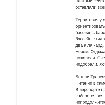
платный сейф.
оставляли всег
Территория у 
ориентировать
бассейн с баро
бассейн с гид
два а ля кард
морем. Отдыха
пожалели. Оче
недобрали. Хот
Летели Транса
Питание в сам
В аэропорте п
соберется вся
непродолжител