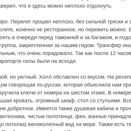
верил, что и здесь можно неплохо отдохнуть.
эро. Перелет прошел неплохо, без сильной тряски и 
олете, конечно не ресторанное, но пережить можно. 
оять в очереди перед таможней и за багажом, и под
 группа, закрепленная за нашим гидом. Трансфер ок
ьным, что очень порадовало. Так как после 12 часов
аэропорте силы были на исходе.
ой, но уютный. Холл обставлен со вкусом. На ресе
дом говорящая по-русски, которая объяснила нам пр
вручила ключи от номера на шестом этаже. В номере
ьшая кровать, огромный шкаф, стол со стульями. Все
лне добротное. Имеется также душевая кабина и про
антехника, чистые полотенца, фен, ванные принадл
до потолка) великолепный вид на море. Также есть т