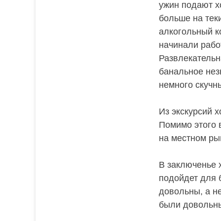
ужин подают х
больше на тек
алкогольный к
начинали рабо
Развлекательн
банальное нез
немного скучн
Из экскурсий х
Помимо этого 
на местном ры
В заключенье х
подойдет для 
довольны, а н
были довольны