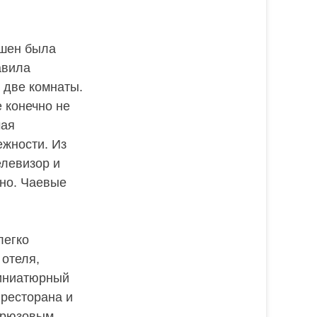
пшен была
авила
 две комнаты.
 конечно не
чая
ежности. Из
елевизор и
нно. Чаевые
легко
 отеля,
миниатюрный
 ресторана и
бирюзовым