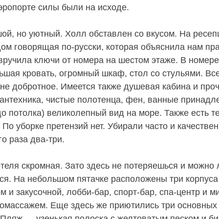
аэропорте силы были на исходе.
ой, но уютный. Холл обставлен со вкусом. На ресе
дом говорящая по-русски, которая объяснила нам пр
вручила ключи от номера на шестом этаже. В номере
ьшая кровать, огромный шкаф, стол со стульями. Все
лне добротное. Имеется также душевая кабина и про
антехника, чистые полотенца, фен, ванные принадл
до потолка) великолепный вид на море. Также есть т
 По уборке претензий нет. Убирали часто и качестве
о раза два-три.
отеля скромная. Зато здесь не потеряешься и можно 
ся. На небольшом пятачке расположены три корпуса
м и закусочной, лобби-бар, спорт-бар, спа-центр и 
ромассажем. Еще здесь же приютились три основных
. Пляж — узенькая полоска с желтоватым песком и 