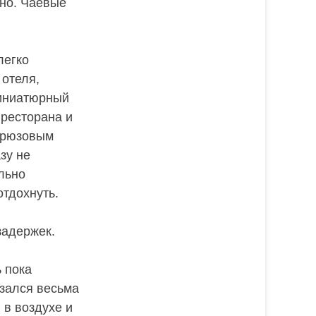
нно. Чаевые
легко
 отеля,
миниатюрный
 ресторана и
бирюзовым
зу не
льно
отдохнуть.
задержек.
 пока
азался весьма
 в воздухе и