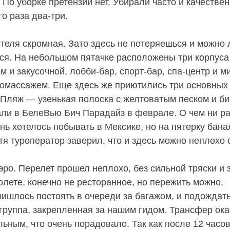
 По уборке претензий нет. Убирали часто и качестве
о раза два-три.
отеля скромная. Зато здесь не потеряешься и можно 
ся. На небольшом пятачке расположены три корпуса
м и закусочной, лобби-бар, спорт-бар, спа-центр и 
ромассажем. Еще здесь же приютились три основных
. Пляж — узенькая полоска с желтоватым песком и 
ли в БелеВью Бич Парадайз в феврале. О чем ни ра
нь хотелось побывать в Мексике, но на пятерку бана
я туроператор заверил, что и здесь можно неплохо 
эро. Перелет прошел неплохо, без сильной тряски и 
олете, конечно не ресторанное, но пережить можно.
ришлось постоять в очереди за багажом, и подождать
 группа, закрепленная за нашим гидом. Трансфер ок
ьным, что очень порадовало. Так как после 12 часов