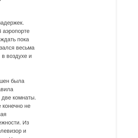
задержек.
В аэропорте
ождать пока
азался весьма
 в воздухе и
пшен была
авила
 две комнаты.
 конечно не
чая
ежности. Из
елевизор и