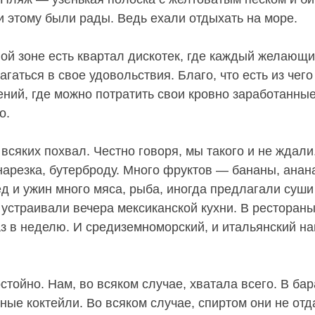
и этому были рады. Ведь ехали отдыхать на море.
ной зоне есть квартал дискотек, где каждый желающ
гаться в свое удовольствия. Благо, что есть из чег
ений, где можно потратить свои кровно заработанные
о.
сяких похвал. Честно говоря, мы такого и не ждали
 нарезка, бутерброду. Много фруктов — бананы, анан
ед и ужин много мяса, рыба, иногда предлагали суши
 устраивали вечера мексиканской кухни. В рестораны
аз в неделю. И средиземноморский, и итальянский н
стойно. Нам, во всяком случае, хватала всего. В ба
ные коктейли. Во всяком случае, спиртом они не отд