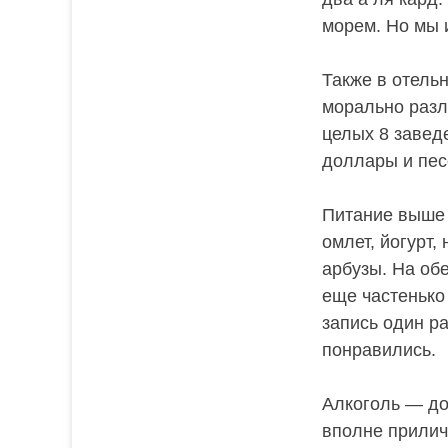
морем. Но мы 
Также в отель
морально разла
целых 8 завед
доллары и пес
Питание выше в
омлет, йогурт,
арбузы. На об
еще частенько
запись один р
понравились.
Алкоголь — до
вполне прилич