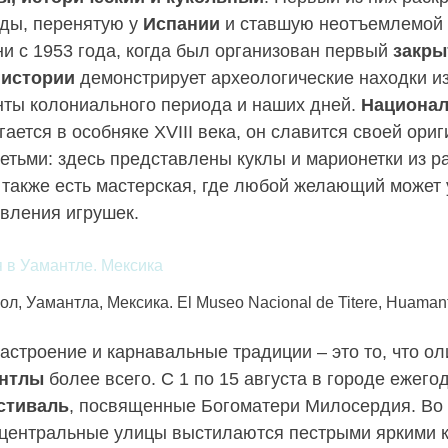
иды, перенятую у
Испании
и ставшую неотъемлемой 
ни с 1953 года, когда был организован первый
закры
 истории
демонстрирует археологические находки и
нты колониального периода и наших дней.
Национал
ается в особняке XVIII века, он славится своей ори
етьми: здесь представлены куклы и марионетки из р
а также есть мастерская, где любой желающий может
овления игрушек.
ол, Уамантла, Мексика. El Museo Nacional de Titere, Huamant
астроение и карнавальные традиции – это то, что ол
нтлы
более всего. С 1 по 15 августа в городе ежего
стиваль
, посвященные Богоматери Милосердия. Во
центральные улицы выстилаются пестрыми яркими к