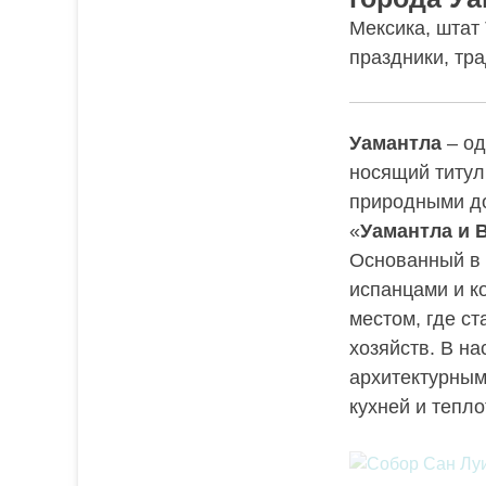
Мексика, штат 
праздники, тр
Уамантла
– од
носящий титул
природными до
«
Уамантла и 
Основанный в 
испанцами и к
местом, где с
хозяйств. В н
архитектурным
кухней и тепл