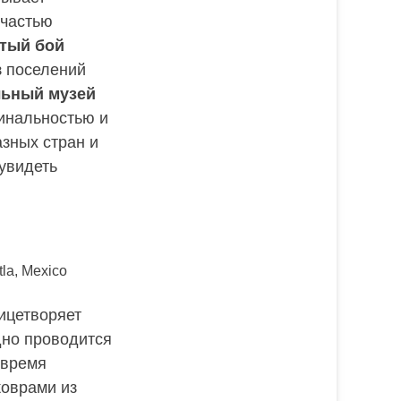
частью
тый бой
з поселений
ьный музей
гинальностью и
азных стран и
 увидеть
la, Mexico
ицетворяет
дно проводится
 время
оврами из