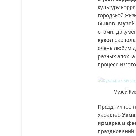
культуру корр
городской жиз
быков
.
Музей
отоми, докуме
кукол
располаг
очень любим д
разных эпох, 
процесс изгот
Музей Кук
Праздничное н
характер
Уама
ярмарка и фе
празднований 