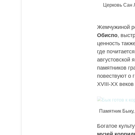
Церковь Сан Л
Жемчужиной ре
Обиспо
, выст
ценность такж
где почитаетс
августовской 
памятников гр
повествуют о 
XVIII-XX веков
Памятник Быку, 
Богатое культ
музей коррид