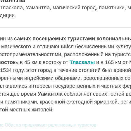
Тласкала, Уамантла, магический город, памятники, м
адиции.
ин из
самых посещаемых туристами колониальны
 магического и отличающийся бесчисленными культ
стопримечательностями, расположенный на турист
Восток
» в 45 км к востоку от
Тласкалы
и в 165 км от
1534 году, этот город в течение столетий был арено
оренными индейскими общинами, революционных со
талкивались интересы государственных и частных фе
астоящее время
Уамантла
соблазняет своих гостей 
и памятниками, красочной ежегодной ярмаркой, рег
отой местных жителей.