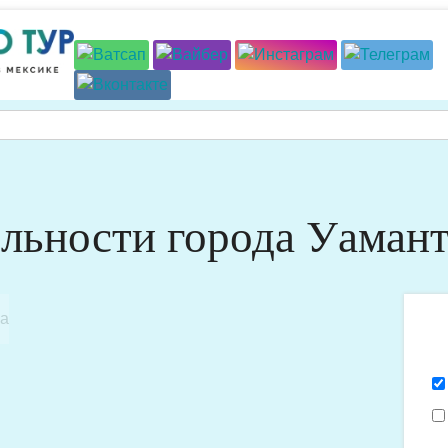
льности города Уамант
Я
х
п