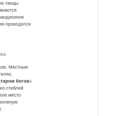
ые танцы
иваются
рандиозное
тия проводятся
ico
ков. Местные
тилях,
ктаром богов
»
 из стеблей
вое место
 вяленую
.