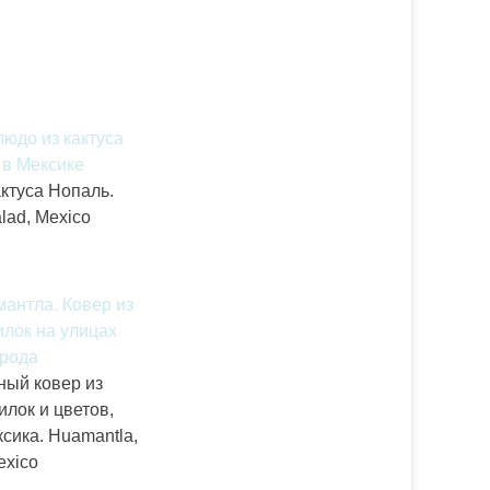
актуса Нопаль.
lad, Mexico
ный ковер из
илок и цветов,
сика. Huamantla,
exico