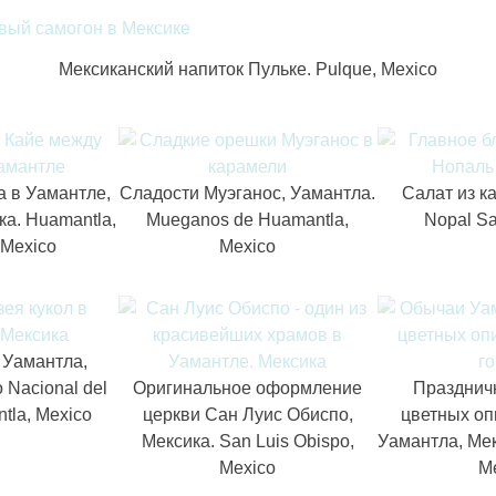
Мексиканский напиток Пульке. Pulque, Mexico
а в Уамантле,
Сладости Муэганос, Уамантла.
Салат из к
ка. Huamantla,
Mueganos de Huamantla,
Nopal Sa
 Mexico
Mexico
 Уамантла,
 Nacional del
Оригинальное оформление
Празднич
ntla, Mexico
церкви Сан Луис Обиспо,
цветных оп
Мексика. San Luis Obispo,
Уамантла, Мек
Mexico
M