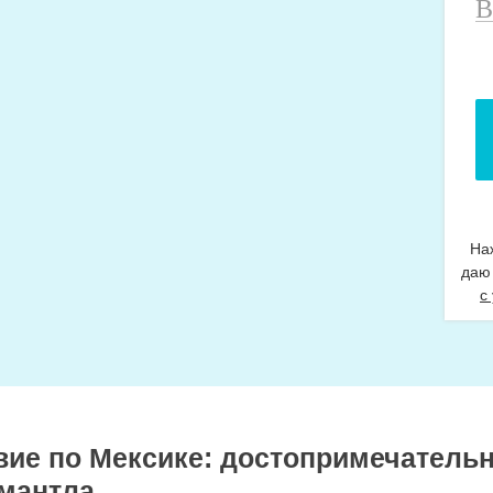
В
н
т
На
даю
с
вие по Мексике: достопримечатель
амантла