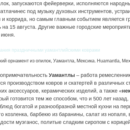
лок, запускаются фейерверки, исполняются народн
матлачинес под музыку духовых инструментов, устра
 и коррида, но самым главным событием является г
ь на 15 августа. Другие важные городские мероприя
 июня.
кий орнамент из опилок, Уамантла, Мексика. Huamantla, Mex
топримечательность
Уамантлы
– работа ремесленни
тся производством ковров и скатертей в различных с
их аксессуаров, керамических изделий, а также «
не
орый готовится тем же способом, что и 500 лет назад,
 блюд богатой и разнообразной местной кухни на пер
го козленка, барбекю из баранины, салат из нопаля,
адости муэганос, политые сладким сиропом с корицей