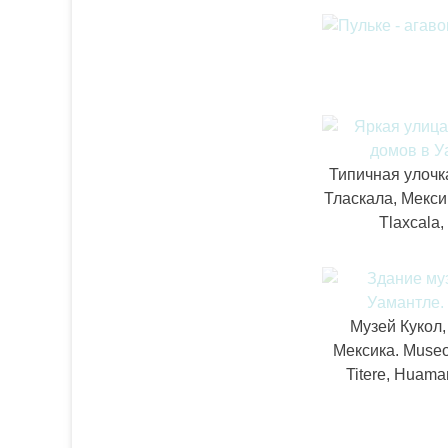
Типичная улочк
Тласкала, Мекси
Tlaxсala,
Музей Кукол,
Мексика. Museo
Titere, Huama