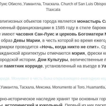
уис Обиспо, Уамантла, Тласкала. Сhurch of San Luis Obisp
Tlaxcala
лигиозных объектов города является
монастырь С
роенный францисканцами в 1585 году в стиле барокк
е имеют
часовня Сан-Луис и церковь Богоматери
я образ
Девы Марии
, в честь которой во время ежег
ярмарки проводится «
Ночь, когда никто не спит
». С
ажданской архитектуры отмечаются
мэрия
, фрески 
городской истории,
Дом Культуры
, величественные
 и
памятник корриде
, установленный на въезде в
У
Уамантла, Таскала, Мексика. Monumento al Toro, Huamantla,
урно-историческое наследие хранят три основных гор
ы, исторический и кукольный
. Первый из них раск