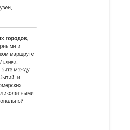
узеи,
х городов
,
урными и
ском маршруте
 Мехико.
й битв между
бытий, и
рмерских
великолепными
иональной