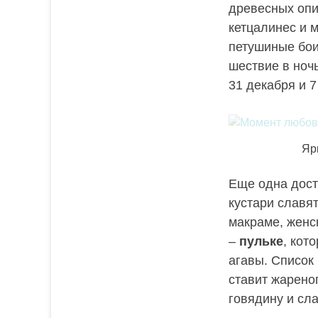
древесных опи
кетцалинес и 
петушиные бои
шествие в ноч
31 декабря и 7
Яр
Еще одна дос
кустари славя
макраме, женск
–
пульке
, кот
агавы. Список
ставит жарено
говядину и сл