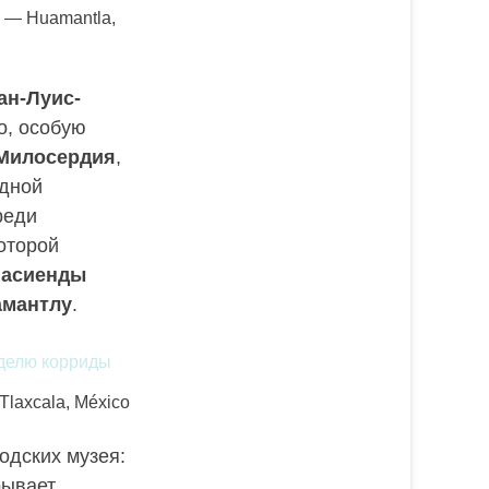
o — Huamantla,
ан-Луис-
о, особую
 Милосердия
,
одной
реди
которой
гасиенды
амантлу
.
Tlaxcala, México
одских музея:
рывает