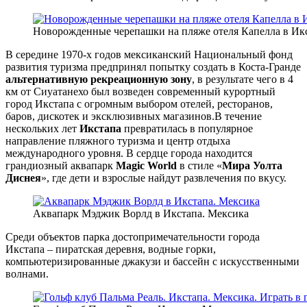
Новорожденные черепашки на пляже отеля Капелла в Ик
В середине 1970-х годов мексиканский Национальный фонд
развития туризма предпринял попытку создать в Коста-Гранде
альтернативную рекреационную зону
, в результате чего в 4
км от Сиуатанехо был возведен современный курортный
город Икстапа с огромным выбором отелей, ресторанов,
баров, дискотек и эксклюзивных магазинов.В течение
нескольких лет
Икстапа
превратилась в популярное
направление пляжного туризма и центр отдыха
международного уровня. В сердце города находится
грандиозный аквапарк
Magic World
в стиле «
Мира Уолта
Диснея
», где дети и взрослые найдут развлечения по вкусу.
Аквапарк Мэджик Ворлд в Икстапа. Мексика
Среди объектов парка достопримечательности города
Икстапа – пиратская деревня, водные горки,
компьютеризированные джакузи и бассейн с искусственными
волнами.