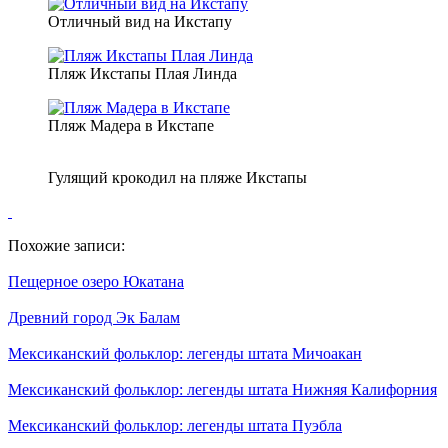
Отличный вид на Икстапу
Пляж Икстапы Плая Линда
Пляж Мадера в Икстапе
Гулящий крокодил на пляже Икстапы
Похожие записи:
Пещерное озеро Юкатана
Древний город Эк Балам
Мексиканский фольклор: легенды штата Мичоакан
Мексиканский фольклор: легенды штата Нижняя Калифорния
Мексиканский фольклор: легенды штата Пуэбла