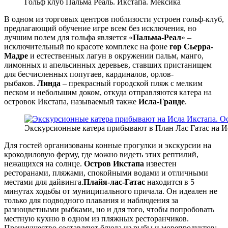
Гольф клуб Пальма Реаль. Икстапа. Мексика
В одном из торговых центров поблизости устроен гольф-клуб,
предлагающий обучение игре всем без исключения, но
лучшим полем для гольфа является «
Пальма-Реал
» –
исключительный по красоте комплекс на фоне
гор Сьерра-
Мадре
и естественных лагун в окружении пальм, манго,
лимонных и апельсинных деревьев, ставших пристанищем
для бесчисленных попугаев, кардиналов, орлов-
рыбаков.
Линда
– прекрасный городской пляж с мелким
песком и небольшим доком, откуда отправляются катера на
островок Икстапа, называемый также
Исла-Гранде
.
Экскурсионные катера прибывают в План Лас Гатас на И
Для гостей организованы конные прогулки и экскурсии на
крокодиловую ферму, где можно видеть этих рептилий,
нежащихся на солнце.
Остров Икстапа
известен
ресторанами, пляжами, спокойными водами и отличными
местами для дайвинга.
Плайя-лас-Гатас
находится в 5
минутах ходьбы от муниципального причала. Он идеален не
только для подводного плавания и наблюдения за
разноцветными рыбками, но и для того, чтобы попробовать
местную кухню в одном из пляжных ресторанчиков.
Преимущество составляют блюда из рыбы и морепродуктов: