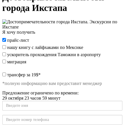
города Икстапа
Я хочу получить
Я
прайс-лист
хочу
нашу книгу с лайфхаками по Мексике
получить:
ускоритель прохождения Таможни в аэропорту
миграция
special_offer2
трансфер за 19$*
*полную информацию вам предоставит менеджер
Предложение ограничено по времени:
29 октября 23 часов 59 минут
Введите
имя
Введите
номер
телефона