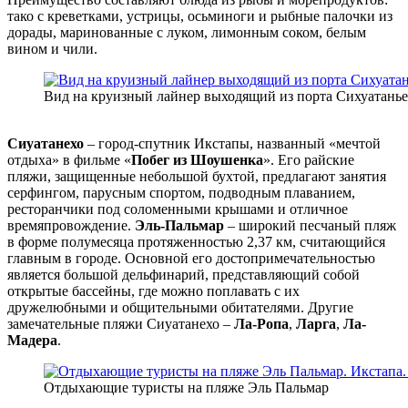
тако с креветками, устрицы, осьминоги и рыбные палочки из
дорады, маринованные с луком, лимонным соком, белым
вином и чили.
Вид на круизный лайнер выходящий из порта Сихуатанье
Сиуатанехо
– город-спутник Икстапы, названный «мечтой
отдыха» в фильме «
Побег из Шоушенка
». Его райские
пляжи, защищенные небольшой бухтой, предлагают занятия
серфингом, парусным спортом, подводным плаванием,
ресторанчики под соломенными крышами и отличное
времяпровождение.
Эль-Пальмар
– широкий песчаный пляж
в форме полумесяца протяженностью 2,37 км, считающийся
главным в городе. Основной его достопримечательностью
является большой дельфинарий, представляющий собой
открытые бассейны, где можно поплавать с их
дружелюбными и общительными обитателями. Другие
замечательные пляжи Сиуатанехо –
Ла-Ропа
,
Ларга
,
Ла-
Мадера
.
Отдыхающие туристы на пляже Эль Пальмар