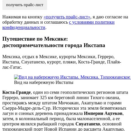
Нажимая на кнопку
«получить прайс-лист»
, я даю согласие на
обработку данных и соглашаюсь
с условиями политики
конфиденциальности
.
Путешествие по Мексике:
достопримечательности города Икстапа
Мексика, отдых в Мексике, курорты Мексики, Герреро,
Икстапа, Сиуатанехо, курорт, пляжи, Коста-Гранде, Плайя-
лас-Гатас.
Вид на набережную Икстапы
Коста-Гранде
, один из семи геополитических регионов штата
Герреро, занимает 325 км береговой линии Тихого океана,
простираясь между штатом Мичоакан, Акапулько и горами
Сьерра-Мадре-дель-Сур. Исторически эта земля безмятежных
лагун и сонных деревень принадлежала
Империи Ацтеков
,
затем, в колониальный период, была малонаселенной, а ее
центром являлся рыбацкий городок
Сиуатанехо
, основной
тихоокеанский порт Новой Испании до расцвета Акапулько.