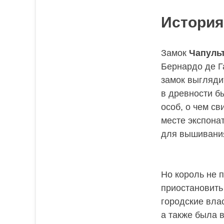
История
Замок
Чапуль
Бернардо де Г
замок выгляди
в древности б
особ, о чем с
месте экспона
для вышивания
Но король не 
приостановить
городские вла
а также была 