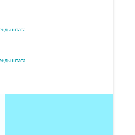
генды штата
генды штата