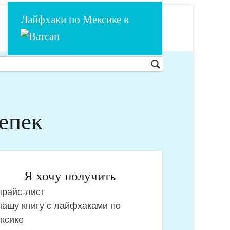
Лайфхаки по Мексике в
епек
Я хочу получить
райс-лист
чу
ашу книгу с лайфхаками по
лучить:
ксике