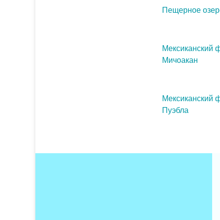
Пещерное озер
Мексиканский ф
Мичоакан
Мексиканский ф
Пуэбла