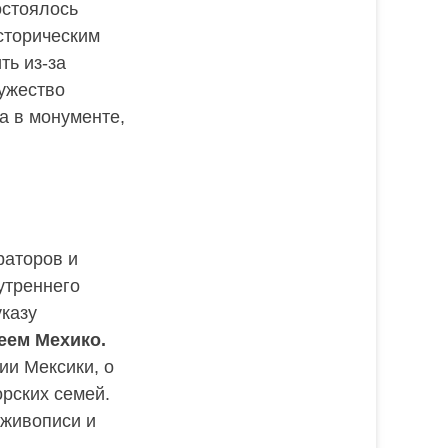
остоялось
сторическим
ть из-за
мужество
а в монументе,
раторов и
утреннего
указу
еем Мехико.
ии Мексики, о
орских семей.
 живописи и