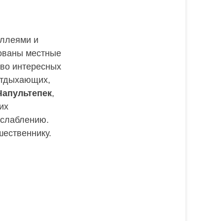
аллеями и
рованы местные
тво интересных
 отдыхающих,
Чапультепек
,
их
асслаблению.
шественнику.