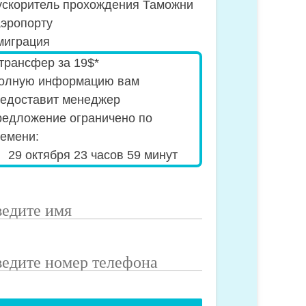
скоритель прохождения Таможни
аэропорту
играция
ecial_offer2
трансфер за 19$*
полную информацию вам
едоставит менеджер
едложение ограничено по
емени:
29 октября 23 часов 59 минут
едите
я
едите
мер
лефона