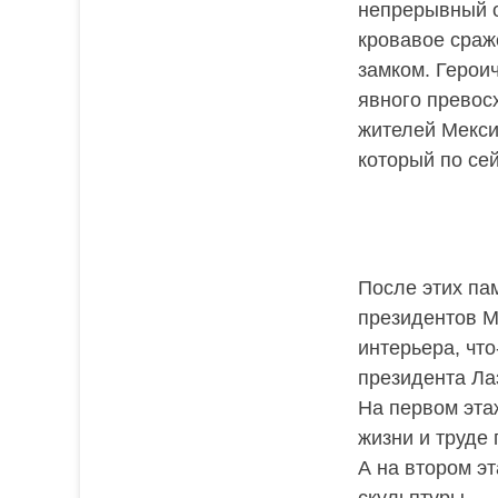
непрерывный о
кровавое сраж
замком. Герои
явного превос
жителей Мекси
который по се
После этих па
президентов М
интерьера, что
президента Ла
На первом эта
жизни и труде 
А на втором э
скульптуры.