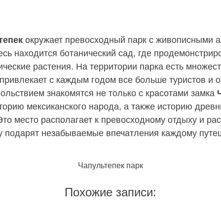
тепек
окружает превосходный парк с живописными 
есь находится ботанический сад, где продемонстри
тические растения. На территории парка есть множес
 привлекает с каждым годом все больше туристов и
вольствием знакомятся не только с красотами замка
сторию мексиканского народа, а также историю древн
Это место располагает к превосходному отдыху и р
у подарят незабываемые впечатления каждому путе
Чапультепек парк
Похожие записи: