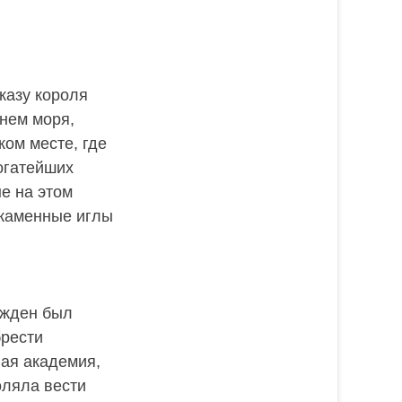
указу короля
нем моря,
ом месте, где
огатейших
е на этом
 каменные иглы
ужден был
брести
ая академия,
оляла вести