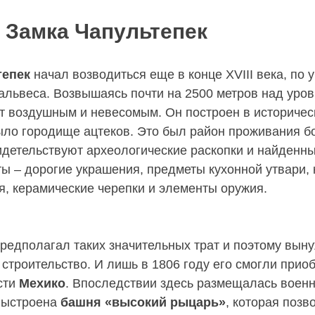
 Замка Чапультепек
тепек
начал возводиться еще в конце XVIII века, по 
альвеса. Возвышаясь почти на 2500 метров над уров
т воздушным и невесомым. Он построен в историческ
ыло городище ацтеков. Это был район проживания б
видетельствуют археологические раскопки и найденны
ты – дорогие украшения, предметы кухонной утвари,
, керамические черепки и элементы оружия.
предполагал таких значительных трат и поэтому вын
 строительство. И лишь в 1806 году его смогли прио
сти
Мехико
. Впоследствии здесь размещалась военн
выстроена
башня «высокий рыцарь»
, которая позв