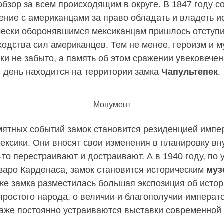
бзор за всем происходящим в округе. В 1847 году с
ение с американцами за право обладать и владеть и
чески оборонявшимся мексиканцам пришлось отступи
ходства сил американцев. Тем не менее, героизм и 
ки не забыто, а память об этом сражении увековечен
й день находится на территории замка
Чапультепек
.
Монумент
мятных событий замок становится резиденцией импе
ексики. Они вносят свои изменения в планировку вн
-то перестраивают и достраивают. А в 1940 году, по 
заро Карденаса, замок становится историческим
муз
же замка разместилась большая экспозиция об истор
простого народа, о величии и благополучии императ
таже постоянно устраиваются выставки современной