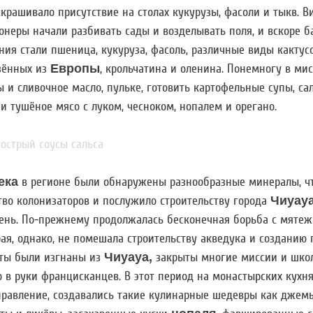
скрашивало присутствие на столах кукурузы, фасоли и тыкв. В
онеры начали разбивать сады и возделывать поля, и вскоре 
ия стали пшеница, кукуруза, фасоль, различные виды кактусо
зённых из
Европы
, крольчатина и оленина. Понемногу в ми
 и сливочное масло, пульке, готовить картофельные супы, са
и тушёное мясо с луком, чесноком, нопалем и орегано.
ека
в регионе были обнаружены разнообразные минералы, ч
тво колонизаторов и послужило строительству города
Чиуау
ень. По-прежнему продолжалась бесконечная борьба с мяте
ая, однако, не помешала строительству акведука и созданию 
иты были изгнаны из
Чиуауа,
закрыты многие миссии и школ
 в руки францисканцев. В этот период на монастырских кухня
правление, создавались такие кулинарные шедевры как джемы