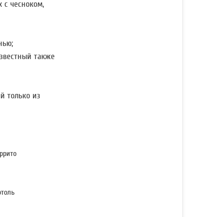
 с чесноком,
нью;
 известный также
й только из
ррито
отоль