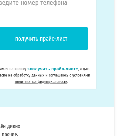
ведите
омер
елефона
«получить прайс-лист»
имая на кнопку
, я даю
ласие на обработку данных и соглашаюсь
с условиями
политики конфиденциальности
.
мён диких
 прочие,