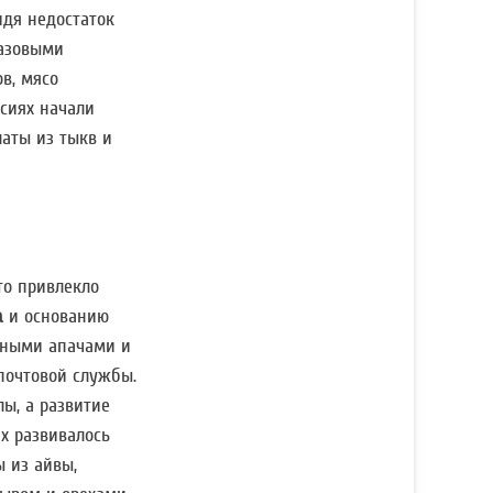
идя недостаток
базовыми
в, мясо
ссиях начали
латы из тыкв и
то привлекло
а
и основанию
жными апачами и
почтовой службы.
ы, а развитие
х развивалось
 из айвы,