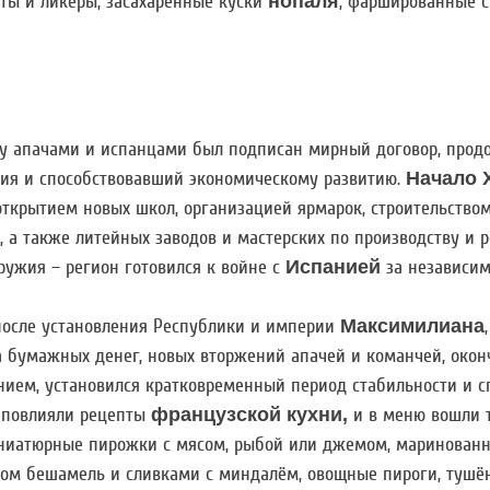
ты и ликёры, засахаренные куски
нопаля
, фаршированные 
ду апачами и испанцами был подписан мирный договор, про
тия и способствовавший экономическому развитию.
Начало X
ткрытием новых школ, организацией ярмарок, строительством
, а также литейных заводов и мастерских по производству и 
ружия – регион готовился к войне с
Испанией
за независим
 после установления Республики и империи
Максимилиана
а бумажных денег, новых вторжений апачей и команчей, око
ием, установился кратковременный период стабильности и сп
 повлияли рецепты
французской кухни,
и в меню вошли 
ниатюрные пирожки с мясом, рыбой или джемом, маринованн
сом бешамель и сливками с миндалём, овощные пироги, тушён