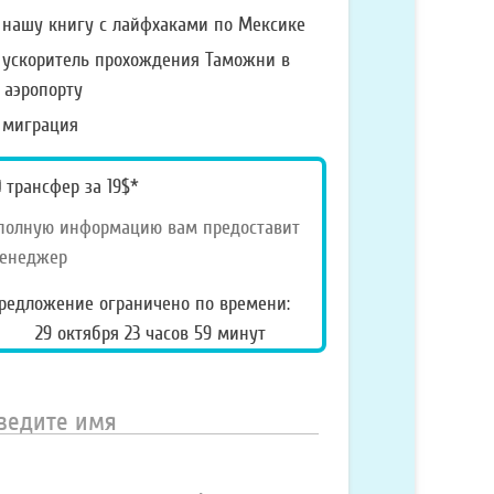
очу
нашу книгу с лайфхаками по Мексике
олучить:
ускоритель прохождения Таможни в
аэропорту
миграция
pecial_offer2
трансфер за 19$*
полную информацию вам предоставит
енеджер
редложение ограничено по времени:
29 октября 23 часов 59 минут
ведите
мя