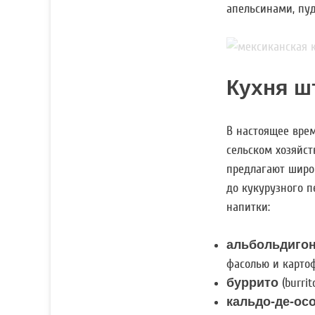
апельсинами, пуд
Кухня ш
В настоящее вре
сельском хозяйст
предлагают широ
до кукурузного 
напитки:
альбольдиго
фасолью и карто
буррито
(burri
кальдо-де-ос