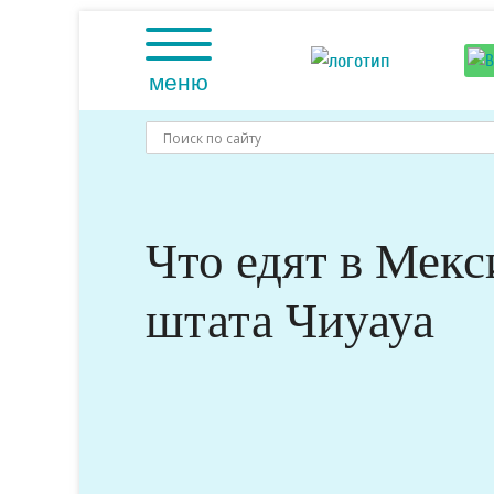
Skip
to
content
меню
Что едят в Мекс
штата Чиуауа