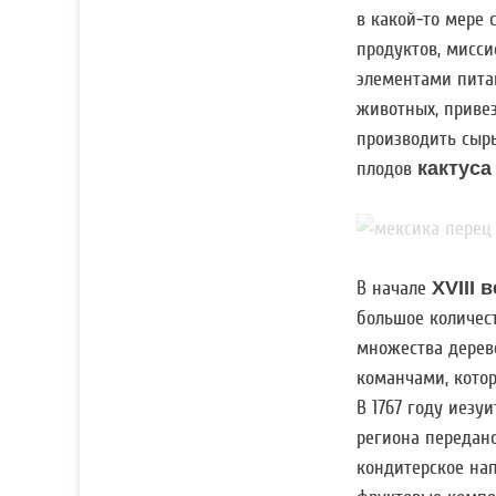
в какой-то мере 
продуктов, мисси
элементами питан
животных, приве
производить сыры
плодов
кактуса
В начале
XVIII в
большое количес
множества дерев
команчами, котор
В 1767 году иезу
региона передано
кондитерское на