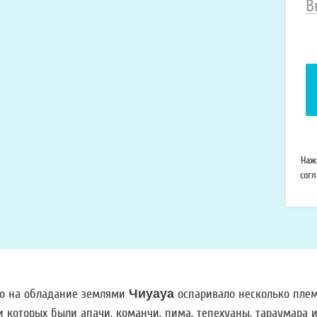
В
н
т
Наж
сог
во на обладание землями
Чиуауа
оспаривало несколько пле
и которых были апачи, команчи, пима, тепехуаны, тараумара и