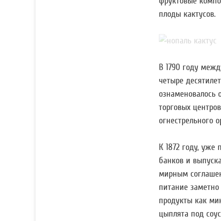
фруктовые компо
плоды кактусов.
В 1790 году меж
четыре десятиле
ознаменовалось о
торговых центров
огнестрельного о
К 1872 году, уже
банков и выпуск
мирным соглашен
питание заметно
продукты как ми
цыплята под соу