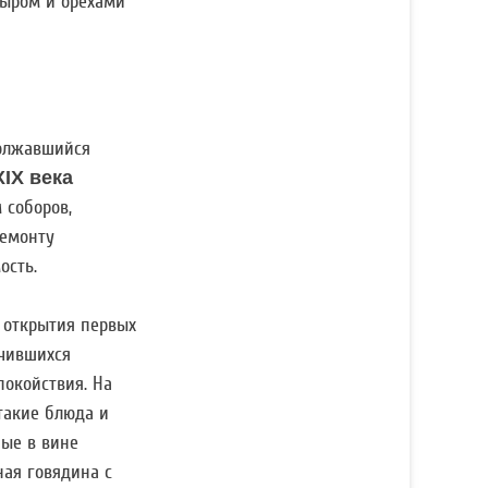
сыром и орехами
должавшийся
IX века
 соборов,
ремонту
ость.
, открытия первых
нчившихся
окойствия. На
такие блюда и
ые в вине
ая говядина с