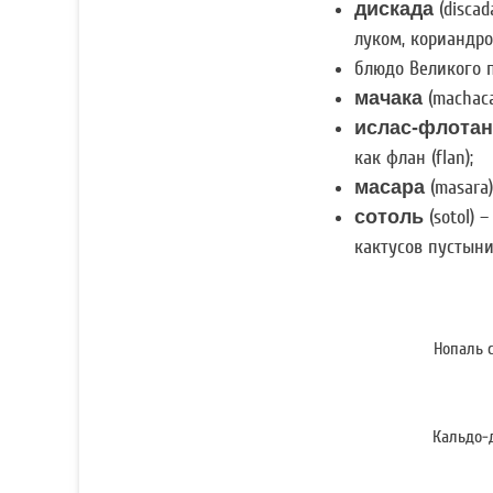
дискада
(discad
луком, кориандро
блюдо Великого 
мачака
(machaca
ислас-флотан
как флан (flan);
масара
(masara
сотоль
(sotol)
кактусов пустыни
Нопаль 
Кальдо-