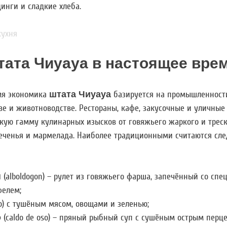
инги и сладкие хлеба.
тата Чиуауа в настоящее вре
мя экономика
штата Чиуауа
базируется на промышленности
ве и животноводстве. Рестораны, кафе, закусочные и уличные
кую гамму кулинарных изысков от говяжьего жаркого и трес
печенья и мармелада. Наиболее традиционными считаются сл
н
(alboldogon) – рулет из говяжьего фарша, запечённый со спе
фелем;
to) с тушёным мясом, овощами и зеленью;
о
(caldo de oso) – пряный рыбный суп с сушёным острым перце