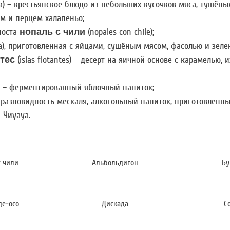
a) – крестьянское блюдо из небольших кусочков мяса, тушёных
м и перцем халапеньо;
поста
нопаль с чили
(nopales con chile);
), приготовленная с яйцами, сушёным мясом, фасолью и зеле
тес
(islas flotantes) – десерт на яичной основе с карамелью,
) – ферментированный яблочный напиток;
 – разновидность мескаля, алкогольный напиток, приготовленны
 Чиуауа.
с чили
Альбольдигон
Бу
де-осо
Дискада
С