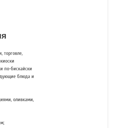
мя
, торговле,
 киоски
ки по-бискайски
едующие блюда и
циями, оливками,
м;