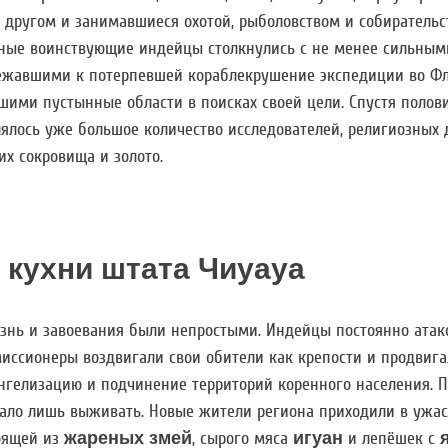
 другом и занимавшиеся охотой, рыболовством и собирательс
льные воинствующие индейцы столкнулись с не менее сильны
ежавшими к потерпевшей кораблекрушение экспедиции во Фл
шими пустынные области в поисках своей цели. Спустя полови
ялось уже большое количество исследователей, религиозных 
их сокровища и золото.
 кухни штата Чиуауа
нь и завоевания были непростыми. Индейцы постоянно атаков
миссионеры воздвигали свои обители как крепости и продвиг
нгелизацию и подчинение территорий коренного населения. П
ало лишь выживать. Новые жители региона приходили в ужас
тоящей из
жареных змей
, сырого мяса
игуан
и лепёшек с
я