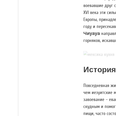
воевавшие друг с
XVI века эти си
Европы, принадл
году и пересекав
Чиуауа
направл
горняков, искавш
История
Повседневная жиз
чем иезуитские 
завоевание – ева
скудным и помог
пищи, часто сос