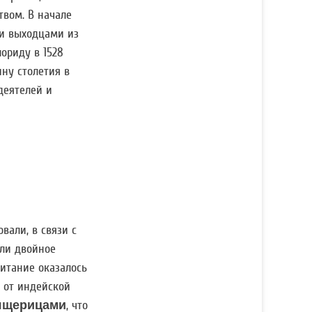
твом. В начале
ми выходцами из
ориду в 1528
ну столетия в
деятелей и
али, в связи с
али двойное
итание оказалось
 от индейской
щерицами
, что