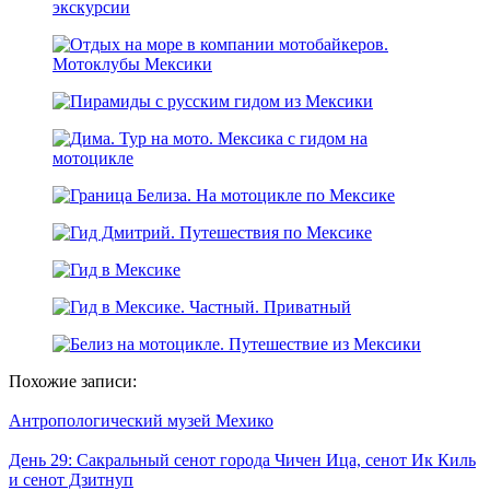
Похожие записи:
Антропологический музей Мехико
День 29: Сакральный сенот города Чичен Ица, сенот Ик Киль
и сенот Дзитнуп