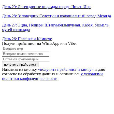
День 29: Легендарные пирамды города Чичен Ица
День 28: Заповедник Селестун и колониальный город Мерида
День 27: Эцна, Пещеры Штакумбильшунаан, Кабах, Ушмаль,
музей шоколада
День 26: Паленке и Кампече
Получи прайс-лист на WhatsApp или Viber
Введите
имя
Введите
номер
Оставьте
телефона
комментарий
Нажимая на кнопку
«получить прайс-лист и книгу»
, я даю
согласие на обработку данных и соглашаюсь
с условиями
политики конфиденциальности
.
Close this module