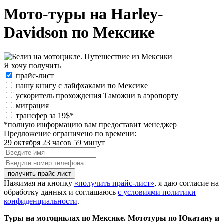
Мото-туры на Harley-
Davidson по Мексике
Я хочу получить
Я
прайс-лист
хочу
нашу книгу с лайфхаками по Мексике
получить:
ускоритель прохождения Таможни в аэропорту
миграция
special_offer2
трансфер за 19$*
*полную информацию вам предоставит менеджер
Предложение ограничено по времени:
29 октября 23 часов 59 минут
Введите
имя
Введите
номер
телефона
Нажимая на кнопку
«получить прайс-лист»
, я даю согласие на
обработку данных и соглашаюсь
с условиями политики
конфиденциальности
.
Туры на мотоциклах по Мексике. Мототуры по Юкатану и