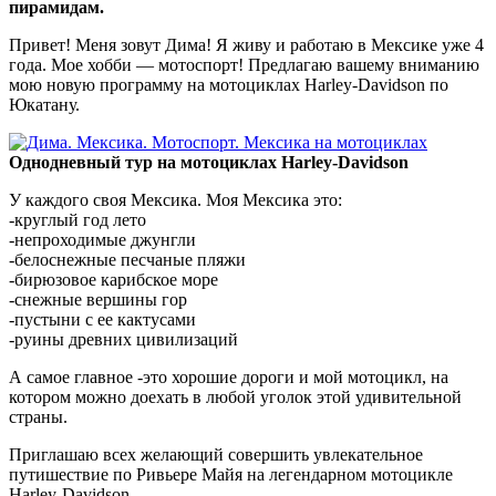
пирамидам.
Привет! Меня зовут Дима! Я живу и работаю в Мексике уже 4
года. Мое хобби — мотоспорт! Предлагаю вашему вниманию
мою новую программу на мотоциклах Harley-Davidson по
Юкатану.
Однодневный тур на мотоциклах Harley-Davidson
У каждого своя Мексика. Моя Мексика это:
-круглый год лето
-непроходимые джунгли
-белоснежные песчаные пляжи
-бирюзовое карибское море
-снежные вершины гор
-пустыни с ее кактусами
-руины древних цивилизаций
А самое главное -это хорошие дороги и мой мотоцикл, на
котором можно доехать в любой уголок этой удивительной
страны.
Приглашаю всех желающий совершить увлекательное
путишествие по Ривьере Майя на легендарном мотоцикле
Harley-Davidson.