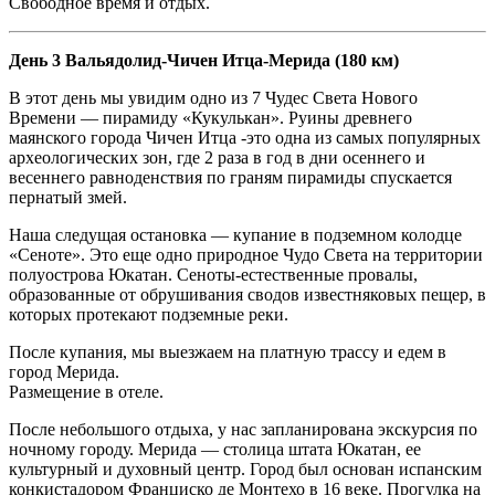
Свободное время и отдых.
День 3 Вальядолид-Чичен Итца-Мерида (180 км)
В этот день мы увидим одно из 7 Чудес Света Нового
Времени — пирамиду «Кукулькан». Руины древнего
маянского города Чичен Итца -это одна из самых популярных
археологических зон, где 2 раза в год в дни осеннего и
весеннего равноденствия по граням пирамиды спускается
пернатый змей.
Наша следущая остановка — купание в подземном колодце
«Сеноте». Это еще одно природное Чудо Света на территории
полуострова Юкатан. Сеноты-естественные провалы,
образованные от обрушивания сводов известняковых пещер, в
которых протекают подземные реки.
После купания, мы выезжаем на платную трассу и едем в
город Мерида.
Размещение в отеле.
После небольшого отдыха, у нас запланирована экскурсия по
ночному городу. Мерида — столица штата Юкатан, ее
культурный и духовный центр. Город был основан испанским
конкистадором Франциско де Монтехо в 16 веке. Прогулка на