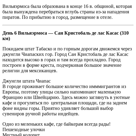
Вильяэрмоса была образована в конце 16 в. общиной, которая
была вынуждена перебраться вглубь страны из-за нападения
пиратов. По прибытию в город, размещение в отеле.
День 6 Вильяэрмоса — Сан Кристобаль де лас Касас (310
км)
Покидаем штат Табаско и по горным дорогам движемся через
джунгли Чиапаских гор. Город Сан Кристобаль де лас Касас
находится высоко в горах и там всегда прохладно. Город
построен в форме креста, подчеркивая большое значение
религии для мексиканцев.
Джунгли штата Чиапас
В городе проживает большое количество имммигрантов из
Европы, поэтому улицы сильно напоминают маленькую
Францию или Швейцарию. Здесь можно заглянуть в уютные
кафе и прогуляться по центральная площади, где на заднем
фоне видны горы. Приятно удивляет большой выбор
сувениров ручной работы индейцев.
Одно из меленьких кафе, где байкерам всегда рады!
Пешеходные улочки
Местный колорит