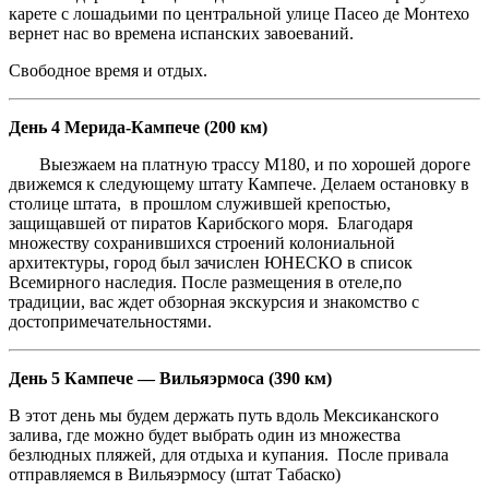
карете с лошадьими по центральной улице Пасео де Монтехо
вернет нас во времена испанских завоеваний.
Свободное время и отдых.
День 4 Мерида-Кампече (200 км)
Выезжаем на платную трассу М180, и по хорошей дороге
движемся к следующему штату Кампече. Делаем остановку в
столице штата, в прошлом служившей крепостью,
защищавшей от пиратов Карибского моря. Благодаря
множеству сохранившихся строений колониальной
архитектуры, город был зачислен ЮНЕСКО в список
Всемирного наследия. После размещения в отеле,по
традиции, вас ждет обзорная экскурсия и знакомство с
достопримечательностями.
День 5 Кампече — Вильяэрмоса (390 км)
В этот день мы будем держать путь вдоль Мексиканского
залива, где можно будет выбрать один из множества
безлюдных пляжей, для отдыха и купания. После привала
отправляемся в Вильяэрмосу (штат Табаско)