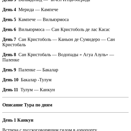
День 4
Мерида — Кампече
День 5
Кампече — Вильяэрмоса
День 6
Вильяэрмоса — Сан Кристоболь де лас Касас
День 7
Сан Кристоболь — Каньон де Сумидеро — Сан
Кристобаль
День 8
Сан Кристобаль — Водопады » Агуа Азуль» —
Паленке
День 9
Паленке — Бакалар
День 10
Бакалар -Тулум
День 11
Тулум — Канкун
Описание Тура по дням
День 1 Канкун
Встреча с русскоговорящим гидом в аэропорту,