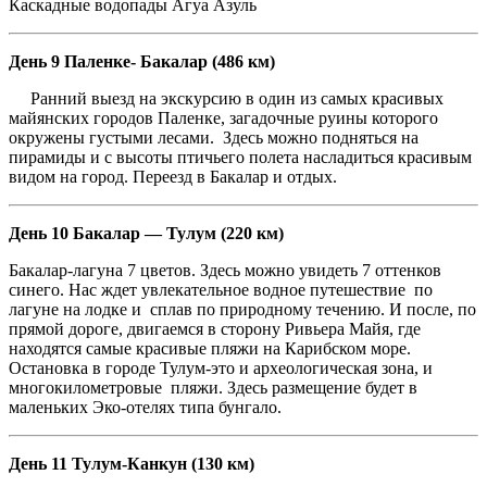
Каскадные водопады Агуа Азуль
День 9 Паленке- Бакалар (486 км)
Ранний выезд
на экскурсию в один из самых красивых
майянских городов Паленке, загадочные руины которого
окружены густыми лесами. Здесь можно подняться на
пирамиды и с высоты птичьего полета насладиться красивым
видом на город. Переезд в Бакалар и отдых.
День 10 Бакалар — Тулум (220 км)
Бакалар-лагуна 7 цветов. Здесь можно увидеть 7 оттенков
синего. Нас ждет увлекательное водное путешествие по
лагуне на лодке и сплав по природному течению. И после, по
прямой дороге, двигаемся в сторону Ривьера Майя, где
находятся самые красивые пляжи на Карибском море.
Остановка в городе Тулум-это и археологическая зона, и
многокилометровые пляжи. Здесь размещение будет в
маленьких Эко-отелях типа бунгало.
День 11 Тулум-Канкун (130 км)