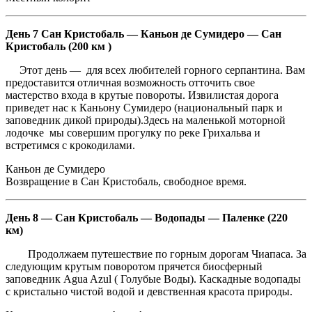
День 7 Сан Кристобаль — Каньон де Сумидеро — Сан
Кристобаль (200 км )
Этот день — для всех любителей горного серпантина. Вам
предоставится отличная возможность отточить свое
мастерство входа в крутые повороты. Извилистая дорога
приведет нас к Каньону Сумидеро (национальный парк и
заповедник дикой природы).Здесь на маленькой моторной
лодочке мы совершим прогулку по реке Грихальва и
встретимся с крокодилами.
Каньон де Сумидеро
Возвращение в Сан Кристобаль, свободное время.
День 8 — Сан Кристобаль — Водопады — Паленке (220
км)
Продолжаем путешествие по горным дорогам Чиапаса. За
следующим крутым поворотом прячется биосферный
заповедник Agua Azul ( Голубые Воды). Каскадные водопады
с кристально чистой водой и девственная красота природы.