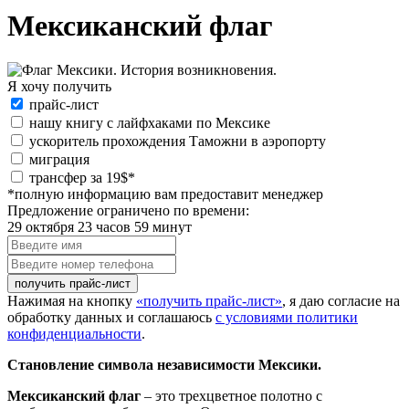
Мексиканский флаг
Я хочу получить
Я
прайс-лист
хочу
нашу книгу с лайфхаками по Мексике
получить:
ускоритель прохождения Таможни в аэропорту
миграция
special_offer2
трансфер за 19$*
*полную информацию вам предоставит менеджер
Предложение ограничено по времени:
29 октября 23 часов 59 минут
Введите
имя
Введите
номер
телефона
Нажимая на кнопку
«получить прайс-лист»
, я даю согласие на
обработку данных и соглашаюсь
с условиями политики
конфиденциальности
.
Становление символа независимости Мексики.
Мексиканский флаг
– это трехцветное полотно с