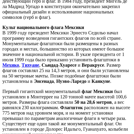
действующий герб и флаг. В 1984 году, президент Мигель де
ла Мадрид Уртадо в конституции окончательно закрепил
официальный дизайн и использование национальных
символов (герб и флаг).
Культ национального флага Мексики
В 1999 году президент Мексики Эрнесто Седильо начал
программу возведения гигантских флагов по всей стране.
Монументальные флагштоки были размещены в разных
городах и местах, большинство из которых имеют большое
значение в национальной истории. В указе президента от 1
июля 1999 года было приказано установить флагштоки в
Мехико
,
Тихуане
,
Сьюдад-Хуаресе
и
Веракрусе
. Размер
флагов составлял 25 на 14,3 метров, и они были установлены
на 50 метровые мачты. Позже подобные флагштоки были
установлены в
Энсенада
,
Нуэво-Ларедо
и
Канкуне
.
Первый гигантский монументальный
флаг Мексики
был
установлен в Монтеррее на 120 тонной мачте высотой 100,6
метров. Размеры флага составляли
50 на 28,6 метров
, а вес
равнялся 230 килограммам.
Флагшток
расположен на высоте
775 метров над уровнем моря, и на момент установки
превышал по параметрам аналогичные флаги в четыре раза.
Существует еще один такой же монументальный флаг. Он
установлен в городе Долорес Идальго, Гуанахуато, колыбели