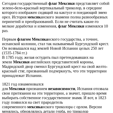
Сегодня государственный
флаг
Мексики
представляет собой
зелено-бело-красный вертикальный триколор, в середине
которого изображен сидящий на кактусе и поедающий змею
орел. История
мексик
анского знамени полна разнообразных
перипетий и преобразований. Если не считать какие-то
мелкие доработки и изменения,
флаг Мексики
изменялся 10
раз.
Первым
флагом Мексика
нского государства, а точнее,
испанской колонии, стал так называемый Бургундский крест.
Он возвышался над землей Новой Испании целых 250 лет
(1535-1784 гг.)
В 1785 году, желая остудить пыл претендовавших на
земли
Мексики
английских представителей короны,
Мадридский двор сменил Бургундский крест на свой желто-
красный стяг, призванный подчеркнуть, что эти территории
принадлежат Испании.
1821 год ознаменовался
для
Мексики
признанием
независимости
, Испания отозвала
свои притязания на эти территории, а значит, пришло время
выбирать собственное государственное знамя. И вот, в 1823
году появился на свет прародитель
современного
мексика
нского триколора с орлом. Версии
менялись, обновлялись детали герба, но триколор