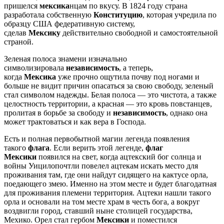
пришелся
мексика
нцам по вкусу. В 1824 году страна
разработала собственную
Конституцию
, которая учредила по
образцу США федеративную систему,
сделав
Мексику
действительно свободной и самостоятельной
страной.
Зеленая полоса знамени изначально
символизировала
независимость
, а теперь,
когда
Мексика
уже прочно ощутила почву под ногами и
больше не видит причин опасаться за свою свободу, зеленый
стал символом надежды. Белая полоса — это чистота, а также
целостность территории, а красная — это кровь повстанцев,
пролитая в борьбе за свободу и
независимость
, однако она
может трактоваться и как вера в Господа.
Есть и полная первобытной магии легенда появления
такого
флага
. Если верить этой легенде,
флаг
Мексики
появился на свет, когда ацтекский бог солнца и
войны Уицилопочтли повелел ацтекам искать место для
проживания там, где они найдут сидящего на кактусе орла,
поедающего змею. Именно на этом месте и будет благодатная
для проживания племени территория. Ацтеки нашли такого
орла и основали на том месте храм в честь бога, а вокруг
воздвигли город, ставший ныне столицей государства,
Мехико. Орел стал гербом
Мексики
и поместился