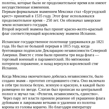
полотна, которые были не продолжительное время или имеют
несущественные изменения.
Первым формальным знамением Мексики стал «Бургундский
крест» принятый в 1535 году. Этот флаг использовался
продолжительное время – 250 лет. Он обозначал заморские
земли испанского государя.
Второй версией знамена был принят красно-желто-красный
флаг соответствующий королевскому знамени Испании.
Испанское государственное полотнище удерживался до 1821
года. Но был не большой перерыв в 1815 году, когда
бунтовщики подписали Декларацию независимости Северной
Америки. Вместе с этим были приняты три вида флага —
торговый военный и парламентский. Но мятежники
потерпели поражение, и назад вернулся королевский стяг
Испании.
Когда Мексика окончательно добилась независимости, было
создано знамя – прототип сегодняшнего стяга. Оно включало
в себя три полосы белую, зеленую и красную, в каждой было
размещено по звезде. Слоган был прописан на центральной
полосе и звучал так: «Религия, независимость, единство».
Через пару лет власти приняли решение об украшении флага
дубовыми и лавровыми ветками и удалении из полотна
короны из головы коранчо. Но благодаря императору