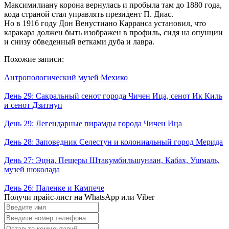
Максимилиану корона вернулась и пробыла там до 1880 года,
кода страной стал управлять президент П. Диас.
Но в 1916 году Дон Венустиано Карранса установил, что
каракара должен быть изображен в профиль, сидя на опунции
и снизу обведенный ветками дуба и лавра.
Похожие записи:
Антропологический музей Мехико
День 29: Сакральный сенот города Чичен Ица, сенот Ик Киль
и сенот Дзитнуп
День 29: Легендарные пирамды города Чичен Ица
День 28: Заповедник Селестун и колониальный город Мерида
День 27: Эцна, Пещеры Штакумбильшунаан, Кабах, Ушмаль,
музей шоколада
День 26: Паленке и Кампече
Получи прайс-лист на WhatsApp или Viber
Введите
имя
Введите
номер
Оставьте