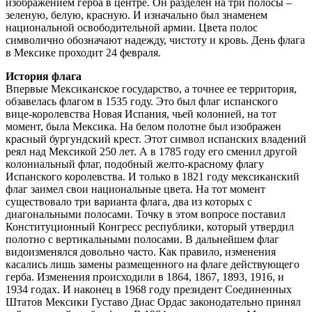
изображением герба в центре. Он разделен на три полосы –
зеленую, белую, красную. И изначально был знаменем
национальной освободительной армии. Цвета полос
символично обозначают надежду, чистоту и кровь. День флага
в Мексике проходит 24 февраля.
История флага
Впервые Мексиканское государство, а точнее ее территория,
обзавелась флагом в 1535 году. Это был флаг испанского
вице-королевства Новая Испания, чьей колонией, на тот
момент, была Мексика. На белом полотне был изображен
красный бургундский крест. Этот символ испанских владений
реял над Мексикой 250 лет. А в 1785 году его сменил другой
колониальный флаг, подобный желто-красному флагу
Испанского королевства. И только в 1821 году мексиканский
флаг заимел свои национальные цвета. На тот момент
существовало три варианта флага, два из которых с
диагональными полосами. Точку в этом вопросе поставил
Конституционный Конгресс республики, который утвердил
полотно с вертикальными полосами. В дальнейшем флаг
видоизменялся довольно часто. Как правило, изменения
касались лишь замены размещенного на флаге действующего
герба. Изменения происходили в 1864, 1867, 1893, 1916, и
1934 годах. И наконец в 1968 году президент Соединенных
Штатов Мексики Густаво Диас Ордас законодательно принял