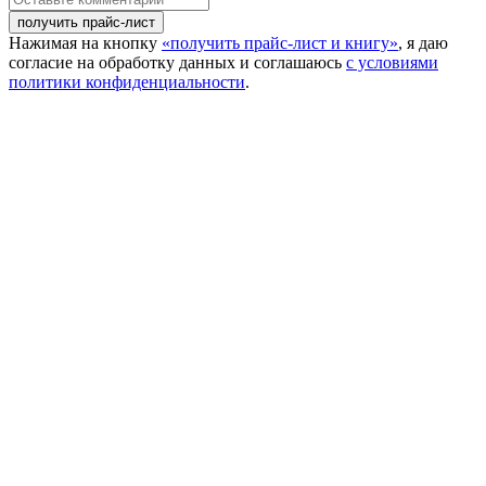
телефона
комментарий
Нажимая на кнопку
«получить прайс-лист и книгу»
, я даю
согласие на обработку данных и соглашаюсь
с условиями
политики конфиденциальности
.
Close this module
Вы уже уходите? А у нас
есть полезные презенты
для всех собирающихся в
Мексику!