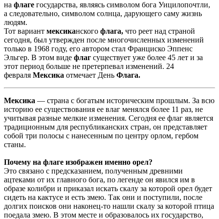
на
флаге
государства, являясь символом бога Уицилопочтли,
а следовательно, символом солнца, дарующего саму жизнь
людям.
Тот вариант
мексика
нского
флага,
что реет над страной
сегодня, был утвержден после многочисленных изменений
только в 1968 году, его автором стал Франциско Эппенс
Эльгер. В этом виде
флаг
существует уже более 45 лет и за
этот период больше не претерпевал изменений. 24
февраля
Мексика
отмечает День
Флага.
Мексика
— страна с богатым историческим прошлым. За всю
историю ее существования ее влаг менялся более 11 раз, не
учитывая разные мелкие изменения. Сегодня ее флаг является
традиционным для республиканских стран, он представляет
собой три полосы с нанесенным по центру орлом, гербом
станы.
Почему на флаге изображен именно орел?
Это связано с предсказанием, полученным древними
ацтеками от их главного бога, по легенде он явился им в
образе колибри и приказал искать скалу за которой орел будет
сидеть на кактусе и есть змею. Так они и поступили, после
долгих поисков они наконец-то нашли скалу за которой птица
поедала змею. В этом месте и образовалось их государство,