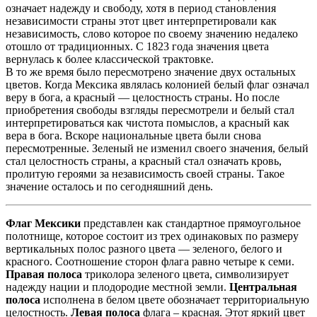
означает надежду и свободу, хотя в период становления
независимости страны этот цвет интерпретировали как
независимость, слово которое по своему значению недалеко
отошло от традиционных. С 1823 года значения цвета
вернулась к более классической трактовке.
В то же время было пересмотрено значение двух остальных
цветов. Когда Мексика являлась колонией белый флаг означал
веру в бога, а красный — целостность страны. Но после
приобретения свободы взгляды пересмотрели и белый стал
интерпретироваться как чистота помыслов, а красный как
вера в бога. Вскоре национальные цвета были снова
пересмотренные. Зеленый не изменил своего значения, белый
стал целостность страны, а красный стал означать кровь,
пролитую героями за независимость своей страны. Такое
значение осталось и по сегодняшний день.
Флаг Мексики
представлен как стандартное прямоугольное
полотнище, которое состоит из трех одинаковых по размеру
вертикальных полос разного цвета — зеленого, белого и
красного. Соотношение сторон флага равно четыре к семи.
Правая полоса
триколора зеленого цвета, символизирует
надежду нации и плодородие местной земли.
Центральная
полоса
исполнена в белом цвете обозначает территориальную
целостность.
Левая полоса
флага – красная. Этот яркий цвет