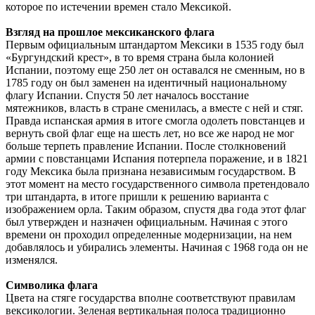
которое по истечении времен стало Мексикой.
Взгляд на прошлое мексиканского флага
Первым официальным штандартом Мексики в 1535 году был
«Бургундский крест», в то время страна была колонией
Испании, поэтому еще 250 лет он оставался не сменным, но в
1785 году он был заменен на идентичный национальному
флагу Испании. Спустя 50 лет началось восстание
мятежников, власть в стране сменилась, а вместе с ней и стяг.
Правда испанская армия в итоге смогла одолеть повстанцев и
вернуть свой флаг еще на шесть лет, но все же народ не мог
больше терпеть правление Испании. После столкновений
армии с повстанцами Испания потерпела поражение, и в 1821
году Мексика была признана независимым государством. В
этот момент на место государственного символа претендовало
три штандарта, в итоге пришли к решению варианта с
изображением орла. Таким образом, спустя два года этот флаг
был утвержден и назначен официальным. Начиная с этого
времени он проходил определенные модернизации, на нем
добавлялось и убирались элементы. Начиная с 1968 года он не
изменялся.
Символика флага
Цвета на стяге государства вполне соответствуют правилам
вексикологии. Зеленая вертикальная полоса традиционно