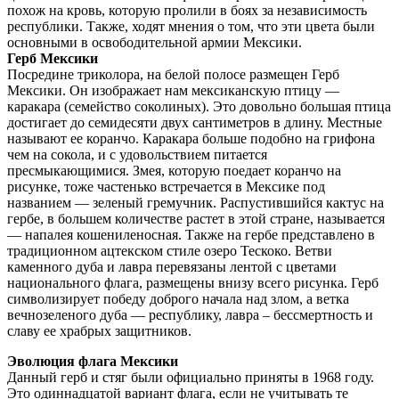
похож на кровь, которую пролили в боях за независимость
республики. Также, ходят мнения о том, что эти цвета были
основными в освободительной армии Мексики.
Герб Мексики
Посредине триколора, на белой полосе размещен Герб
Мексики. Он изображает нам мексиканскую птицу —
каракара (семейство соколиных). Это довольно большая птица
достигает до семидесяти двух сантиметров в длину. Местные
называют ее коранчо. Каракара больше подобно на грифона
чем на сокола, и с удовольствием питается
пресмыкающимися. Змея, которую поедает коранчо на
рисунке, тоже частенько встречается в Мексике под
названием — зеленый гремучник. Распустившийся кактус на
гербе, в большем количестве растет в этой стране, называется
— напалея кошениленосная. Также на гербе представлено в
традиционном ацтекском стиле озеро Тескоко. Ветви
каменного дуба и лавра перевязаны лентой с цветами
национального флага, размещены внизу всего рисунка. Герб
символизирует победу доброго начала над злом, а ветка
вечнозеленого дуба — республику, лавра – бессмертность и
славу ее храбрых защитников.
Эволюция флага Мексики
Данный герб и стяг были официально приняты в 1968 году.
Это одиннадцатой вариант флага, если не учитывать те