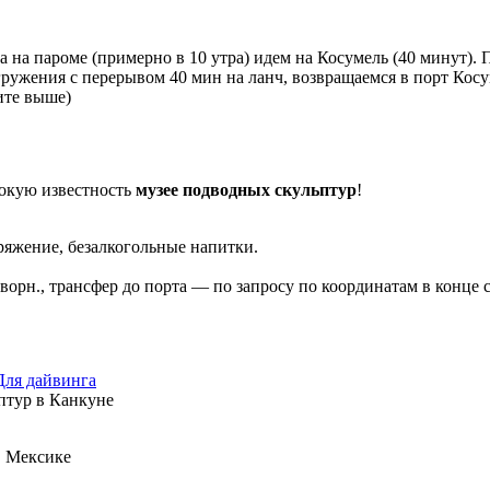
да на пароме (примерно в 10 утра) идем на Косумель (40 минут)
ружения с перерывом 40 мин на ланч, возвращаемся в порт Косум
рите выше)
окую известность
музее подводных скульптур
!
аряжение, безалкогольные напитки.
рн., трансфер до порта — по запросу по координатам в конце ст
птур в Канкуне
в Мексике