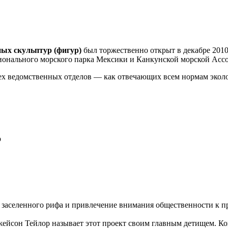
ных скульптур (фигур)
был торжественно открыт в декабре 2010
ионального морского парка Мексики и Канкунской морской Асс
сех ведомственных отделов — как отвечающих всем нормам экол
р
о заселенного рифа и привлечение внимания общественности к 
ейсон Тейлор называет этот проект своим главным детищем. К