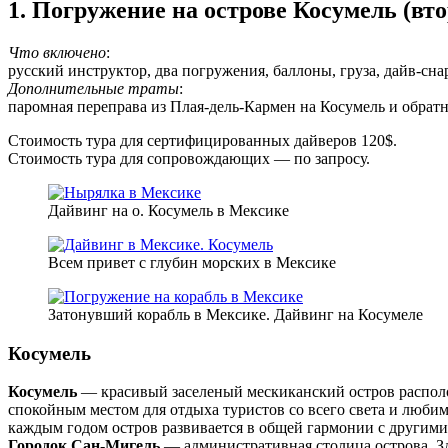
1. Погружение на острове Косумель (вт
Что включено
:
русский инструктор, два погружения, баллоны, груза, дайв-сна
Дополнительные траты
:
паромная переправа из Плая-дель-Кармен на Косумель и обратно
Стоимость тура для сертифицированных дайверов 120$.
Стоимость тура для сопровождающих — по запросу.
Дайвинг на о. Косумель в Мексике
Всем привет с глубин морских в Мексике
Затонувший корабль в Мексике. Дайвинг на Косумеле
Косумель
Косумель
— красивый заселеный мескиканский остров располо
спокойным местом для отдыха туристов со всего света и люб
каждым годом остров развивается в общей гармонии с другим
Городок Сан-Мигель
— административная столица острова. Зде