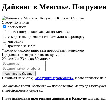
Дайвинг в Мексике. Погружени
Я хочу получить
Я
прайс-лист
хочу
нашу книгу с лайфхаками по Мексике
получить:
ускоритель прохождения Таможни в аэропорту
миграция
special_offer2
трансфер за 19$*
*полную информацию вам предоставит менеджер
Предложение ограничено по времени:
29 октября 23 часов 59 минут
Введите
имя
Введите
номер
телефона
Нажимая на кнопку
«получить прайс-лист»
, я даю согласие н
Уважаемые гости! Мексика — излюбленное место для погружени
в пресноводных сенотах.
Ниже приведены
программы дайвинга в Канкуне
для сертиф