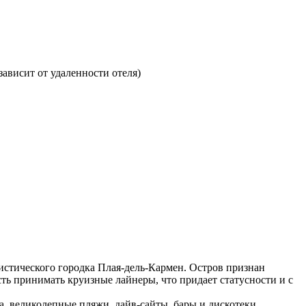
зависит от удаленности отеля)
истического городка Плая-дель-Кармен. Остров признан
ь принимать круизные лайнеры, что придает статусности и с
а, великолепные пляжи, дайв-сайты, бары и дискотеки.