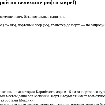
орой по величине риф в мире!)
ряжение, ланч, безалкогольные напитки.
 (25-30$), портовый сбор (5$), трансфер до порта — по запросу(
женный в акватории Карибского моря в 16 км от портового тур
имым местом дайверов Мексики.
Порт Косумеля
имеет возможност
и курортами Мексики.
сь есть все для интересующегося туриста: хорошая отельная баз