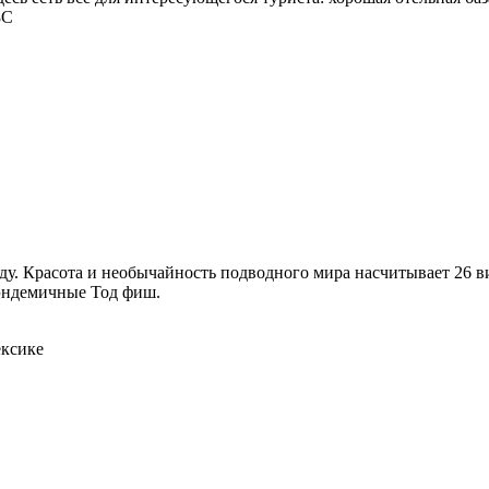
8С
оду. Красота и необычайность подводного мира насчитывает 26 
 эндемичные Тод фиш.
ексике