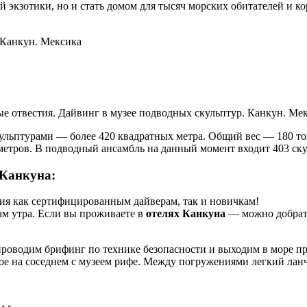
экзотики, но и стать домом для тысяч морских обитателей и кор
 Канкун. Мексика
е отвестия. Дайвинг в музее подводных скульптур. Канкун. Ме
льптурами — более 420 квадратных метра. Общий вес — 180 тон
 метров. В подводный ансамбль на данный момент входит 403 ск
 Канкуна:
ия как сертифицированным дайверам, так и новичкам!
сам утра. Если вы проживаете в
отелях Канкуна
— можно добрать
проводим брифинг по технике безопасности и выходим в море пр
ое на соседнем с музеем рифе. Между погружениями легкий ланч