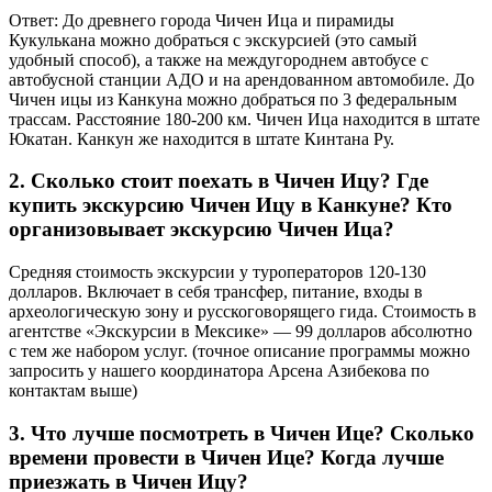
Ответ: До древнего города Чичен Ица и пирамиды
Кукулькана можно добраться с экскурсией (это самый
удобный способ), а также на междугороднем автобусе с
автобусной станции АДО и на арендованном автомобиле. До
Чичен ицы из Канкуна можно добраться по 3 федеральным
трассам. Расстояние 180-200 км. Чичен Ица находится в штате
Юкатан. Канкун же находится в штате Кинтана Ру.
2.
Сколько стоит поехать в Чичен Ицу? Где
купить экскурсию Чичен Ицу в Канкуне? Кто
организовывает экскурсию Чичен Ица?
Средняя стоимость экскурсии у туроператоров 120-130
долларов. Включает в себя трансфер, питание, входы в
археологическую зону и русскоговорящего гида. Стоимость в
агентстве «Экскурсии в Мексике» — 99 долларов абсолютно
с тем же набором услуг. (точное описание программы можно
запросить у нашего координатора Арсена Азибекова по
контактам выше)
3.
Что лучше посмотреть в Чичен Ице? Сколько
времени провести в Чичен Ице? Когда лучше
приезжать в Чичен Ицу?