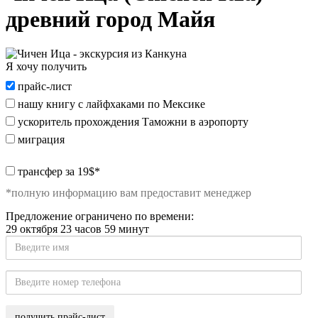
древний город Майя
Я хочу получить
Я
прайс-лист
хочу
нашу книгу с лайфхаками по Мексике
получить:
ускоритель прохождения Таможни в аэропорту
миграция
special_offer2
трансфер за 19$*
*полную информацию вам предоставит менеджер
Предложение ограничено по времени:
29 октября 23 часов 59 минут
Введите
имя
Введите
номер
телефона