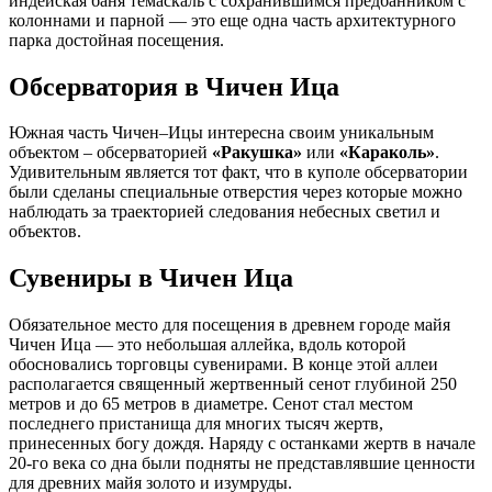
индейская баня темаскаль с сохранившимся предбанником с
колоннами и парной — это еще одна часть архитектурного
парка достойная посещения.
Обсерватория в Чичен Ица
Южная часть Чичен–Ицы интересна своим уникальным
объектом – обсерваторией
«Ракушка»
или
«Караколь»
.
Удивительным является тот факт, что в куполе обсерватории
были сделаны специальные отверстия через которые можно
наблюдать за траекторией следования небесных светил и
объектов.
Сувениры в Чичен Ица
Обязательное место для посещения в древнем городе майя
Чичен Ица — это небольшая аллейка, вдоль которой
обосновались торговцы сувенирами. В конце этой аллеи
располагается священный жертвенный сенот глубиной 250
метров и до 65 метров в диаметре. Сенот стал местом
последнего пристанища для многих тысяч жертв,
принесенных богу дождя. Наряду с останками жертв в начале
20-го века со дна были подняты не представлявшие ценности
для древних майя золото и изумруды.