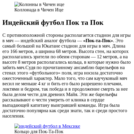
Коллонада в Чичен Ице
Индейский футбол Пок та Пок
С противоположной стороны располагается стадион для игры
в мяч — индейский аналог футбола —
«Пок-та-Пок»
. Это
самый большой на Юкатане стадион для игры в мяч. Длина
его 166 метров, а ширина 68 метров. Высота стен, на которох
располагались зрители по обеим сторонам — 12 метров, а на
высоте 8 метров располагались кольца, в которые нужно было
забить мяч.Судя по прочитанному ансамблю барельефов на
стенах этого «футбольного» поля, игра носила достаточно
ожесточенный характер. Мало того, что сам каучуковый мяч
весил не меньше 4 кг и бить его было разрешено плечами,
локтями и бедром, так победа и в продолжение смерть за нее
была делом чести для древних Майя. Эти же барельефы
рассказывают о чести умереть от клинка в сердце
выпадающей капитану выигравшей команды. Игра была
достаточно популярна как среди знати, так и среди простого
населения.
Кольцо для Пок-Та-Пок