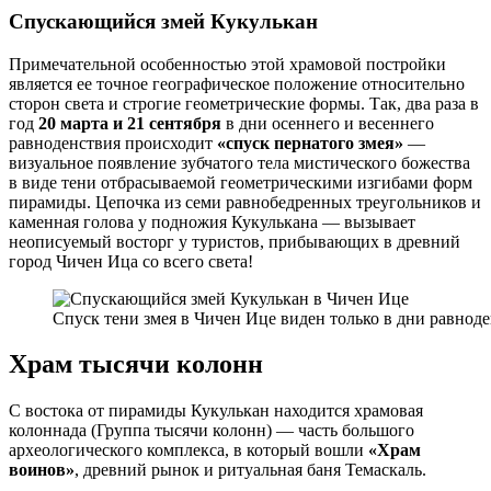
Спускающийся змей Кукулькан
Примечательной особенностью этой храмовой постройки
является ее точное географическое положение относительно
сторон света и строгие геометрические формы. Так, два раза в
год
20 марта и 21 сентября
в дни осеннего и весеннего
равноденствия происходит
«спуск пернатого змея»
—
визуальное появление зубчатого тела мистического божества
в виде тени отбрасываемой геометрическими изгибами форм
пирамиды. Цепочка из семи равнобедренных треугольников и
каменная голова у подножия Кукулькана — вызывает
неописуемый восторг у туристов, прибывающих в древний
город Чичен Ица со всего света!
Спуск тени змея в Чичен Ице виден только в дни равнод
Храм тысячи колонн
С востока от пирамиды Кукулькан находится храмовая
колоннада (Группа тысячи колонн) — часть большого
археологического комплекса, в который вошли
«Храм
воинов»
, древний рынок и ритуальная баня Темаскаль.