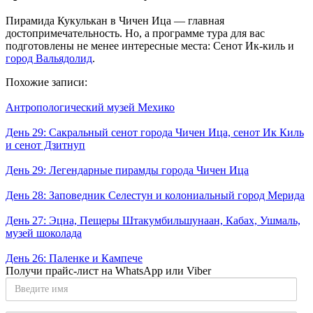
Пирамида Кукулькан в Чичен Ица — главная
достопримечательность. Но, а программе тура для вас
подготовлены не менее интересные места: Сенот Ик-киль и
город Вальядолид
.
Похожие записи:
Антропологический музей Мехико
День 29: Сакральный сенот города Чичен Ица, сенот Ик Киль
и сенот Дзитнуп
День 29: Легендарные пирамды города Чичен Ица
День 28: Заповедник Селестун и колониальный город Мерида
День 27: Эцна, Пещеры Штакумбильшунаан, Кабах, Ушмаль,
музей шоколада
День 26: Паленке и Кампече
Получи прайс-лист на WhatsApp или Viber
Введите
имя