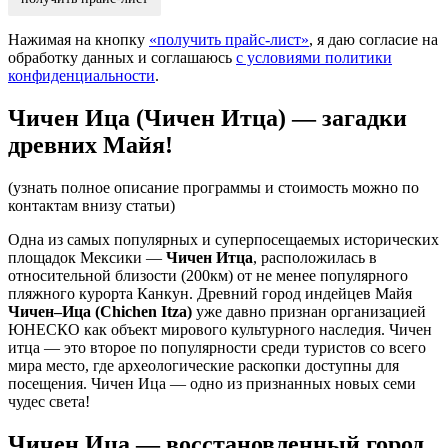
Нажимая на кнопку
«получить прайс-лист»
, я даю согласие на
обработку данных и соглашаюсь
с условиями политики
конфиденциальности
.
Чичен Ица (Чичен Итца) — загадки
древних Майя!
(узнать полное описание программы и стоимость можно по
контактам внизу статьи)
Одна из самых популярных и суперпосещаемых исторических
площадок Мексики —
Чичен Итца
, расположилась в
относительной близости (200км) от не менее популярного
пляжного курорта Канкун. Древний город индейцев Майя
Чичен–Ица (Chichen Itza)
уже давно признан организацией
ЮНЕСКО как объект мирового культурного наследия. Чичен
итца — это второе по популярности среди туристов со всего
мира место, где археологические раскопки доступны для
посещения. Чичен Ица — одно из признанных новых семи
чудес света!
Чичен Ица — восстановленный город