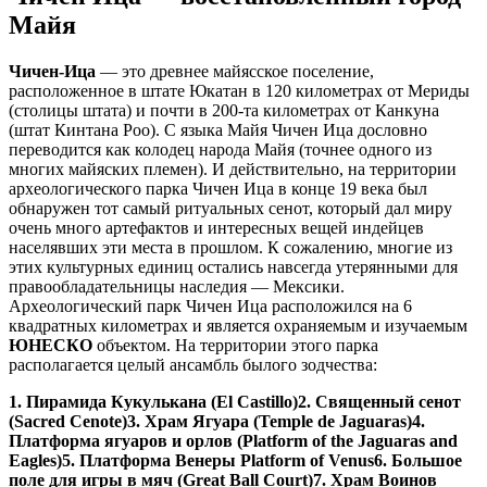
Майя
Чичен-Ица
— это древнее майясское поселение,
расположенное в штате Юкатан в 120 километрах от Мериды
(столицы штата) и почти в 200-та километрах от Канкуна
(штат Кинтана Роо). С языка Майя Чичен Ица дословно
переводится как колодец народа Майя (точнее одного из
многих майяских племен). И действительно, на территории
археологического парка Чичен Ица в конце 19 века был
обнаружен тот самый ритуальных сенот, который дал миру
очень много артефактов и интересных вещей индейцев
населявших эти места в прошлом. К сожалению, многие из
этих культурных единиц остались навсегда утерянными для
правообладательницы наследия — Мексики.
Археологический парк Чичен Ица расположился на 6
квадратных километрах и является охраняемым и изучаемым
ЮНЕСКО
объектом. На территории этого парка
располагается целый ансамбль былого зодчества:
1. Пирамида Кукулькана (El Castillo)
2. Священный сенот
(Sacred Cenote)
3. Храм Ягуара (Temple de Jaguaras)
4.
Платформа ягуаров и орлов (Platform of the Jaguaras and
Eagles)
5. Платформа Венеры Platform of Venus
6. Большое
поле для игры в мяч (Great Ball Court)
7. Храм Воинов