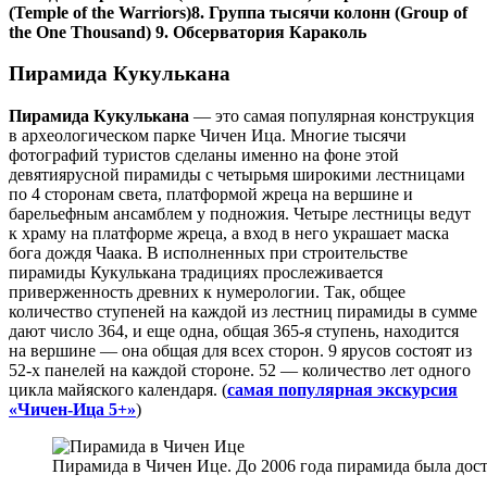
(Temple of the Warriors)
8. Группа тысячи колонн (Group of
the One Thousand)
9. Обсерватория Караколь
Пирамида Кукулькана
Пирамида Кукулькана
— это самая популярная конструкция
в археологическом парке Чичен Ица. Многие тысячи
фотографий туристов сделаны именно на фоне этой
девятиярусной пирамиды с четырьмя широкими лестницами
по 4 сторонам света, платформой жреца на вершине и
барельефным ансамблем у подножия. Четыре лестницы ведут
к храму на платформе жреца, а вход в него украшает маска
бога дождя Чаака. В исполненных при строительстве
пирамиды Кукулькана традициях прослеживается
приверженность древних к нумерологии. Так, общее
количество ступеней на каждой из лестниц пирамиды в сумме
дают число 364, и еще одна, общая 365-я ступень, находится
на вершине — она общая для всех сторон. 9 ярусов состоят из
52-х панелей на каждой стороне. 52 — количество лет одного
цикла майяского календаря. (
самая популярная экскурсия
«Чичен-Ица 5+»
)
Пирамида в Чичен Ице. До 2006 года пирамида была дост