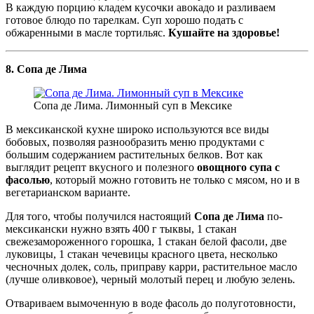
В каждую порцию кладем кусочки авокадо и разливаем
готовое блюдо по тарелкам. Суп хорошо подать с
обжаренными в масле тортильяс.
Кушайте на здоровье!
8. Сопа де Лима
Сопа де Лима. Лимонный суп в Мексике
В мексиканской кухне широко используются все виды
бобовых, позволяя разнообразить меню продуктами с
большим содержанием растительных белков. Вот как
выглядит рецепт вкусного и полезного
овощного супа с
фасолью
, который можно готовить не только с мясом, но и в
вегетарианском варианте.
Для того, чтобы получился настоящий
Сопа де Лима
по-
мексикански нужно взять 400 г тыквы, 1 стакан
свежезамороженного горошка, 1 стакан белой фасоли, две
луковицы, 1 стакан чечевицы красного цвета, несколько
чесночных долек, соль, приправу карри, растительное масло
(лучше оливковое), черный молотый перец и любую зелень.
Отвариваем вымоченную в воде фасоль до полуготовности,