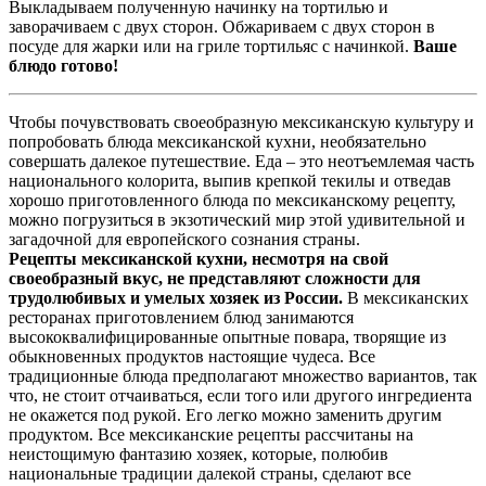
Выкладываем полученную начинку на тортилью и
заворачиваем с двух сторон. Обжариваем с двух сторон в
посуде для жарки или на гриле тортильяс с начинкой.
Ваше
блюдо готово!
Чтобы почувствовать своеобразную мексиканскую культуру и
попробовать блюда мексиканской кухни, необязательно
совершать далекое путешествие. Еда – это неотъемлемая часть
национального колорита, выпив крепкой текилы и отведав
хорошо приготовленного блюда по мексиканскому рецепту,
можно погрузиться в экзотический мир этой удивительной и
загадочной для европейского сознания страны.
Рецепты мексиканской кухни, несмотря на свой
своеобразный вкус, не представляют сложности для
трудолюбивых и умелых хозяек из России.
В мексиканских
ресторанах приготовлением блюд занимаются
высококвалифицированные опытные повара, творящие из
обыкновенных продуктов настоящие чудеса. Все
традиционные блюда предполагают множество вариантов, так
что, не стоит отчаиваться, если того или другого ингредиента
не окажется под рукой. Его легко можно заменить другим
продуктом. Все мексиканские рецепты рассчитаны на
неистощимую фантазию хозяек, которые, полюбив
национальные традиции далекой страны, сделают все