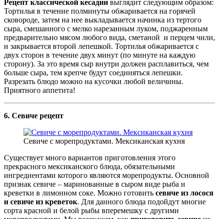
Рецепт классической кесадии
выглядит следующим образом:
Тортилья в течение полминуты обжаривается на горячей
сковороде, затем на нее выкладывается начинка из тертого
сыра, смешанного с мелко нарезанным луком, поджаренным
предварительно мясом любого вида, сметаной и перцем чили,
и закрывается второй лепешкой. Тортилья обжаривается с
двух сторон в течение двух минут (по минуте на каждую
сторону). За это время сыр внутри должен расплавиться, чем
больше сыра, тем крепче будут соединяться лепешки.
Разрезать блюдо можно на кусочки любой величины.
Приятного аппетита!
6. Севиче рецепт
Севиче с морепродуктами. Мексиканская кухня
Существует много вариантов приготовления этого
прекрасного мексиканского блюда, обязательными
ингредиентами которого являются морепродукты. Основной
признак севиче – маринованные в сыром виде рыба и
креветки в лимонном соке. Можно готовить
севиче из лосося
и севиче из креветок
. Для данного блюда подойдут многие
сорта красной и белой рыбы вперемешку с другими