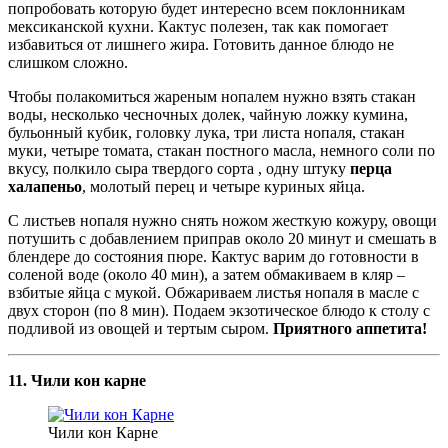
попробовать которую будет интересно всем поклонникам
мексиканской кухни. Кактус полезен, так как помогает
избавиться от лишнего жира. Готовить данное блюдо не
слишком сложно.
Чтобы полакомиться жареным нопалем нужно взять стакан
воды, несколько чесночных долек, чайную ложку кумина,
бульонный кубик, головку лука, три листа нопаля, стакан
муки, четыре томата, стакан постного масла, немного соли по
вкусу, полкило сыра твердого сорта , одну штуку
перца
халапеньо
, молотый перец и четыре куриных яйца.
С листьев нопаля нужно снять ножом жесткую кожуру, овощи
потушить с добавлением приправ около 20 минут и смешать в
блендере до состояния пюре. Кактус варим до готовности в
соленой воде (около 40 мин), а затем обмакиваем в кляр –
взбитые яйца с мукой. Обжариваем листья нопаля в масле с
двух сторон (по 8 мин). Подаем экзотическое блюдо к столу с
подливой из овощей и тертым сыром.
Приятного аппетита!
11. Чили кон карне
Чили кон Карне