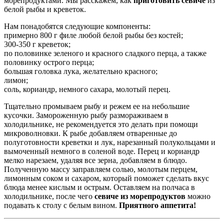
морепродуктами. Мы расскажем, как
приготовить севиче
из
белой рыбы и креветок.
Нам понадобятся следующие компоненты:
примерно 800 г филе любой белой рыбы без костей;
300-350 г креветок;
по половинке зеленого и красного сладкого перца, а также
половинку острого перца;
большая головка лука, желательно красного;
лимон;
соль, кориандр, немного сахара, молотый перец.
Тщательно промываем рыбу и режем ее на небольшие
кусочки. Замороженную рыбу размораживаем в
холодильнике, не рекомендуется это делать при помощи
микроволновки. К рыбе добавляем отваренные до
полуготовности креветки и лук, нарезанный полукольцами и
вымоченный немного в соленой воде. Перец и кориандр
мелко нарезаем, удаляя все зерна, добавляем в блюдо.
Полученную массу заправляем солью, молотым перцем,
лимонным соком и сахаром, который поможет сделать вкус
блюда менее кислым и острым. Оставляем на полчаса в
холодильнике, после чего
севиче из морепродуктов
можно
подавать к столу с белым вином.
Приятного аппетита!