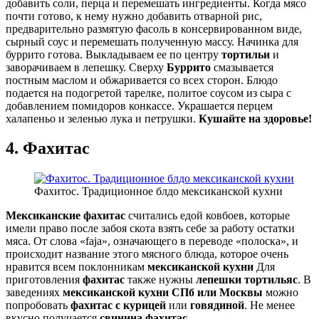
добавить соли, перца и перемешать ингредиенты. Когда мясо
почти готово, к нему нужно добавить отварной рис,
предварительно размятую фасоль в консервированном виде,
сырный соус и перемешать полученную массу. Начинка для
буррито готова. Выкладываем ее по центру
тортильи
и
заворачиваем в лепешку. Сверху
Буррито
смазывается
постным маслом и обжаривается со всех сторон. Блюдо
подается на подогретой тарелке, политое соусом из сыра с
добавлением помидоров конкассе. Украшается перцем
халапеньо и зеленью лука и петрушки.
Кушайте на здоровье!
4. Фахитас
Фахитос. Традиционное блдо мексиканской кухни
Мексиканские фахитас
считались едой ковбоев, которые
имели право после забоя скота взять себе за работу остатки
мяса. От слова «faja», означающего в переводе «полоска», и
происходит название этого мясного блюда, которое очень
нравится всем поклонникам
мексиканской кухни
Для
приготовления
фахитас
также нужны
лепешки тортильяс
. В
заведениях
мексиканской кухни СПб или Москвы
можно
попробовать
фахитас с курицей
или
говядиной
. Не менее
вкусно получается
свинина фахитас
.