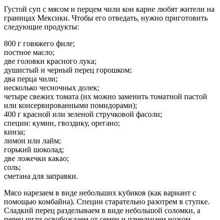
Густой суп с мясом и перцем чили кон карне любят жители на
границах Мексики. Чтобы его отведать, нужно приготовить
следующие продукты:
800 г говяжего филе;
постное масло;
две головки красного лука;
душистый и черный перец горошком;
два перца чили;
несколько чесночных долек;
четыре свежих томата (их можно заменить томатной пастой
или консервированными помидорами);
400 г красной или зеленой стручковой фасоли;
специи: кумин, гвоздику, орегано;
кинза;
лимон или лайм;
горький шоколад;
две ложечки какао;
соль;
сметана для заправки.
Мясо нарезаем в виде небольших кубиков (как вариант с
помощью комбайна). Специи старательно разотрем в ступке.
Сладкий перец разделываем в виде небольшой соломки, а
перец чили освобождаем от семян и измельчаем ножом.