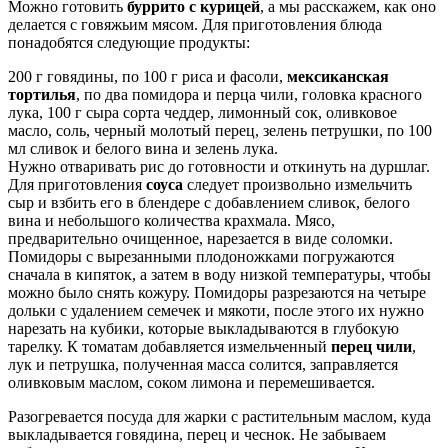
Можно готовить
буррито с курицей
, а мы расскажем, как оно
делается с говяжьим мясом. Для приготовления блюда
понадобятся следующие продукты:
200 г говядины, по 100 г риса и фасоли,
мексиканская
тортилья
, по два помидора и перца чили, головка красного
лука, 100 г сыра сорта чеддер, лимонный сок, оливковое
масло, соль, черный молотый перец, зелень петрушки, по 100
мл сливок и белого вина и зелень лука.
Нужно отваривать рис до готовности и откинуть на дуршлаг.
Для приготовления
соуса
следует произвольно измельчить
сыр и взбить его в блендере с добавлением сливок, белого
вина и небольшого количества крахмала. Мясо,
предварительно очищенное, нарезается в виде соломки.
Помидоры с вырезанными плодоножками погружаются
сначала в кипяток, а затем в воду низкой температуры, чтобы
можно было снять кожуру. Помидоры разрезаются на четыре
дольки с удалением семечек и мякоти, после этого их нужно
нарезать на кубики, которые выкладываются в глубокую
тарелку. К томатам добавляется измельченный
перец чили
,
лук и петрушка, полученная масса солится, заправляется
оливковым маслом, соком лимона и перемешивается.
Разогревается посуда для жарки с растительным маслом, куда
выкладывается говядина, перец и чеснок. Не забываем