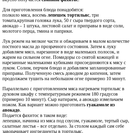
Для приготовления блюда понадобятся:
полкило мяса, восемь
лепешек тортильяс
, три
томата,крупная головка лука, 50 г сыра твердого сорта,
авокадо – 1 штука, листовой салат и приправы в виде соли,
молотого перца, тмина и паприки.
Лук режем на мелкие части и обжариваем в малом количестве
постного масла до прозрачного состояния. Затем к луку
добавляем мясо, нарезанное в виде маленьких полосок, и
жарим на сильном огне. Помидоры со снятой кожицей и
нарезанные маленькими кубиками присоединяются к мясу с
луком. Солим, перчим блюдо и добавляем запланированные
приправы. Полученную смесь доводим до кипения, затем
продолжаем тушить на небольшом огне примерно 10 минут.
Параллельно с приготовлением мяса нагреваем тортильяс в
духовом шкафу с температурным режимом 180 градусов
(примерно 10 минут). Сыр натираем, а авокадо измельчаем
ножом. Как вариант можно приготовить
гуакамоле из
авокадо
.
Подается фахитос в таком виде:
лепешки, начинка из мяса под соусом, гуакамоле, тертый сыр,
салатные листья – все отдельно. За столом каждый сам себе
заворачивает ингредиенты в тортильяс.