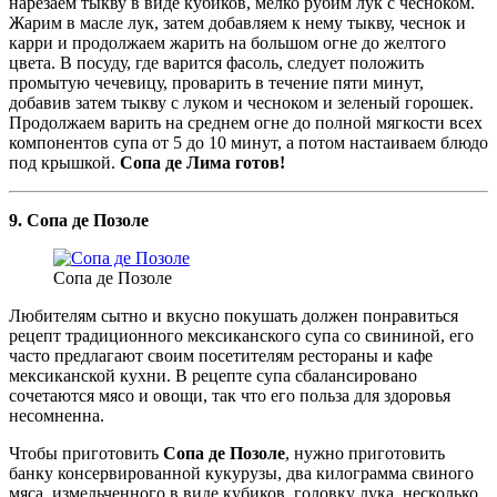
нарезаем тыкву в виде кубиков, мелко рубим лук с чесноком.
Жарим в масле лук, затем добавляем к нему тыкву, чеснок и
карри и продолжаем жарить на большом огне до желтого
цвета. В посуду, где варится фасоль, следует положить
промытую чечевицу, проварить в течение пяти минут,
добавив затем тыкву с луком и чесноком и зеленый горошек.
Продолжаем варить на среднем огне до полной мягкости всех
компонентов супа от 5 до 10 минут, а потом настаиваем блюдо
под крышкой.
Сопа де Лима готов!
9. Сопа де Позоле
Сопа де Позоле
Любителям сытно и вкусно покушать должен понравиться
рецепт традиционного мексиканского супа со свининой, его
часто предлагают своим посетителям рестораны и кафе
мексиканской кухни. В рецепте супа сбалансировано
сочетаются мясо и овощи, так что его польза для здоровья
несомненна.
Чтобы приготовить
Сопа де Позоле
, нужно приготовить
банку консервированной кукурузы, два килограмма свиного
мяса, измельченного в виде кубиков, головку лука, несколько