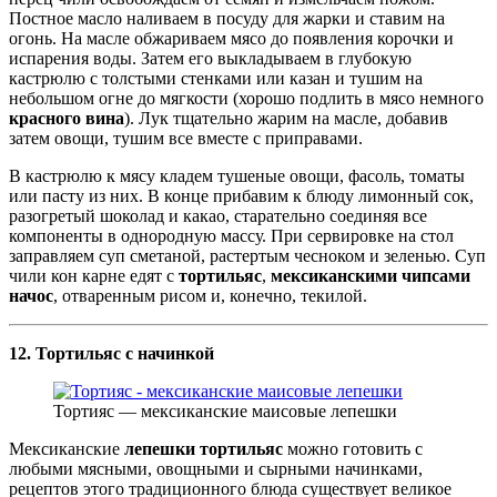
Постное масло наливаем в посуду для жарки и ставим на
огонь. На масле обжариваем мясо до появления корочки и
испарения воды. Затем его выкладываем в глубокую
кастрюлю с толстыми стенками или казан и тушим на
небольшом огне до мягкости (хорошо подлить в мясо немного
красного вина
). Лук тщательно жарим на масле, добавив
затем овощи, тушим все вместе с приправами.
В кастрюлю к мясу кладем тушеные овощи, фасоль, томаты
или пасту из них. В конце прибавим к блюду лимонный сок,
разогретый шоколад и какао, старательно соединяя все
компоненты в однородную массу. При сервировке на стол
заправляем суп сметаной, растертым чесноком и зеленью. Суп
чили кон карне едят с
тортильяс
,
мексиканскими чипсами
начос
, отваренным рисом и, конечно, текилой.
12. Тортильяс с начинкой
Тортияс — мексиканские маисовые лепешки
Мексиканские
лепешки тортильяс
можно готовить с
любыми мясными, овощными и сырными начинками,
рецептов этого традиционного блюда существует великое