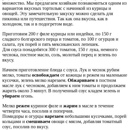
множество. Мы предлагаем хозяйкам познакомиться одним из
вариантов вкусных тортильяс с начинкой из курицы и
овощей. Эту замечательную закуску можно сделать для
пикника или путешествия. Так как она вкусна, как в
холодном, так и в подогретом виде.
Приготовим 200 г филе курицы или индейки, по 150 г
сладкого болгарского перца и томатов, по 100 г огурцов и
салата, лук порей и пять мексиканских лепешек.
Для соуса понадобятся 300 г томатов, 150 г лука, немного
чеснока, постное масло, соль, молотый перец и зелень по
вкусу.
Начнем приготовление блюда с соуса. Лук и чеснок рубим
мелко, томаты
освобождаем
от кожицы и режем на маленькие
кусочки, зелень мелко нарезаем.
Обжариваем
в постном
масле лук с чесноком, добавляем к ним томаты и продолжаем
жарить около 3 минут. В полученный соус кладем зелень и
убираем
огонь.
Мелко
режем
куриное филе и
жарим
в масле в течение
четверти часа, посолив и поперчив.
Помидоры и огурцы
нарезаем
небольшими кусочками, порей
кольцами и
смешиваем
овощи с мясом, добавляя томатный
соус, посолив по вкусу.