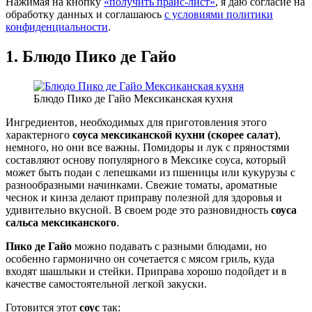
Нажимая на кнопку
«получить прайс-лист»
, я даю согласие на
обработку данных и соглашаюсь
с условиями политики
конфиденциальности
.
1. Блюдо Пико де Гайо
Блюдо Пико де Гайо Мексиканская кухня
Ингредиентов, необходимых для приготовления этого
характерного
соуса мексиканской кухни (скорее салат)
,
немного, но они все важны. Помидоры и лук с пряностями
составляют основу популярного в Мексике соуса, который
может быть подан с лепешками из пшеницы или кукурузы с
разнообразными начинками. Свежие томаты, ароматные
чеснок и кинза делают приправу полезной для здоровья и
удивительно вкусной. В своем роде это разновидность
соуса
сальса мексиканского
.
Пико де Гайо
можно подавать с разными блюдами, но
особенно гармонично он сочетается с мясом гриль, куда
входят шашлыки и стейки. Приправа хорошо подойдет и в
качестве самостоятельной легкой закуски.
Готовится этот
соус
так: