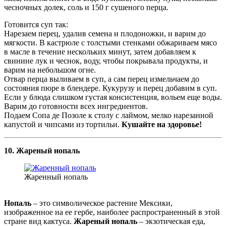
чесночных долек, соль и 150 г сушеного перца.
Готовится суп так:
Нарезаем перец, удалив семена и плодоножки, и варим до
мягкости. В кастрюле с толстыми стенками обжариваем мясо
в масле в течение нескольких минут, затем добавляем к
свинине лук и чеснок, воду, чтобы покрывала продукты, и
варим на небольшом огне.
Отвар перца выливаем в суп, а сам перец измельчаем до
состояния пюре в блендере. Кукурузу и перец добавим в суп.
Если у блюда слишком густая консистенция, вольем еще воды.
Варим до готовности всех ингредиентов.
Подаем Сопа де Позоле к столу с лаймом, мелко нарезанной
капустой и чипсами из тортильи.
Кушайте на здоровье!
10. Жареный нопаль
Жаренный нопаль
Нопаль
– это символическое растение Мексики,
изображенное на ее гербе, наиболее распространенный в этой
стране вид кактуса.
Жареный нопаль
– экзотическая еда,