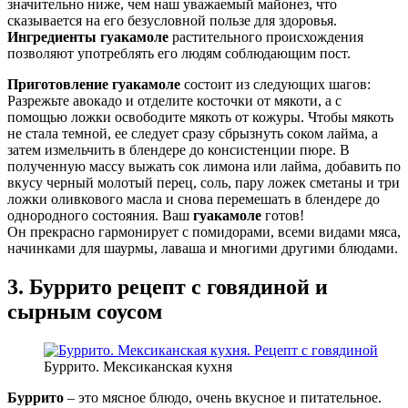
значительно ниже, чем наш уважаемый майонез, что
сказывается на его безусловной пользе для здоровья.
Ингредиенты гуакамоле
растительного происхождения
позволяют употреблять его людям соблюдающим пост.
Приготовление гуакамоле
состоит из следующих шагов:
Разрежьте авокадо и отделите косточки от мякоти, а с
помощью ложки освободите мякоть от кожуры. Чтобы мякоть
не стала темной, ее следует сразу сбрызнуть соком лайма, а
затем измельчить в блендере до консистенции пюре. В
полученную массу выжать сок лимона или лайма, добавить по
вкусу черный молотый перец, соль, пару ложек сметаны и три
ложки оливкового масла и снова перемешать в блендере до
однородного состояния. Ваш
гуакамоле
готов!
Он прекрасно гармонирует с помидорами, всеми видами мяса,
начинками для шаурмы, лаваша и многими другими блюдами.
3. Буррито рецепт с говядиной и
сырным соусом
Буррито. Мексиканская кухня
Буррито
– это мясное блюдо, очень вкусное и питательное.