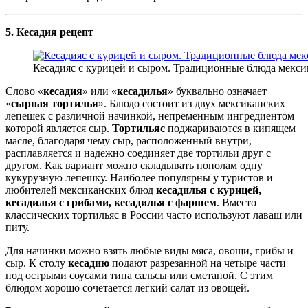
5. Кесадия рецепт
Кесадияс с курицей и сыром. Традиционные блюда мекси
Слово «
кесадия
» или «
кесадилья
» буквально означает
«
сырная тортилья
». Блюдо состоит из двух мексиканских
лепешек с различной начинкой, непременным ингредиентом
которой является сыр.
Тортильяс
поджариваются в кипящем
масле, благодаря чему сыр, расположенный внутри,
расплавляется и надежно соединяет две тортильи друг с
другом. Как вариант можно складывать пополам одну
кукурузную лепешку. Наиболее популярны у туристов и
любителей мексиканских блюд
кесадилья с курицей,
кесадилья с грибами, кесадилья с фаршем
. Вместо
классических тортильяс в России часто используют лаваш или
питу.
Для начинки можно взять любые виды мяса, овощи, грибы и
сыр. К столу
кесадию
подают разрезанной на четыре части
под острыми соусами типа сальсы или сметаной. С этим
блюдом хорошо сочетается легкий салат из овощей.