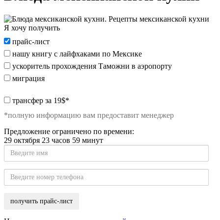
Я хочу получить
Я
прайс-лист
хочу
нашу книгу с лайфхаками по Мексике
получить:
ускоритель прохождения Таможни в аэропорту
миграция
special_offer2
трансфер за 19$*
*полную информацию вам предоставит менеджер
Предложение ограничено по времени:
29 октября 23 часов 59 минут
Введите
имя
Введите
номер
телефона