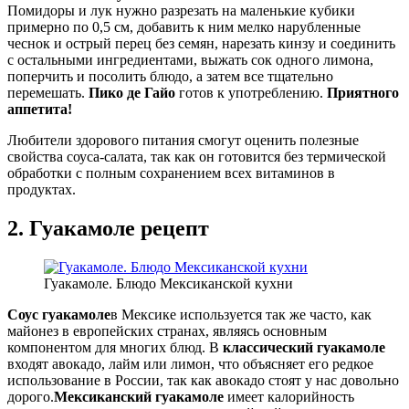
Помидоры и лук нужно разрезать на маленькие кубики
примерно по 0,5 см, добавить к ним мелко нарубленные
чеснок и острый перец без семян, нарезать кинзу и соединить
с остальными ингредиентами, выжать сок одного лимона,
поперчить и посолить блюдо, а затем все тщательно
перемешать.
Пико де Гайо
готов к употреблению.
Приятного
аппетита!
Любители здорового питания смогут оценить полезные
свойства соуса-салата, так как он готовится без термической
обработки с полным сохранением всех витаминов в
продуктах.
2. Гуакамоле рецепт
Гуакамоле. Блюдо Мексиканской кухни
Соус гуакамоле
в Мексике используется так же часто, как
майонез в европейских странах, являясь основным
компонентом для многих блюд. В
классический гуакамоле
входят авокадо, лайм или лимон, что объясняет его редкое
использование в России, так как авокадо стоят у нас довольно
дорого.
Мексиканский гуакамоле
имеет калорийность