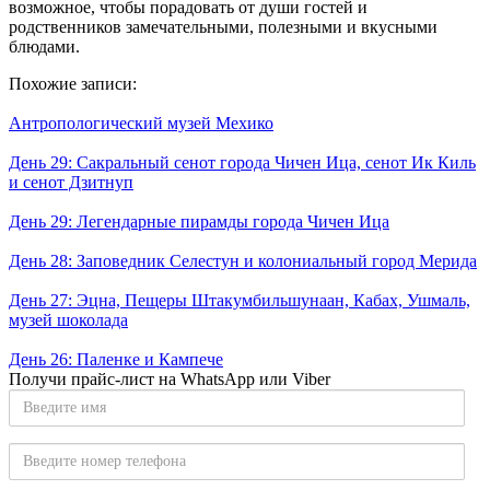
возможное, чтобы порадовать от души гостей и
родственников замечательными, полезными и вкусными
блюдами.
Похожие записи:
Антропологический музей Мехико
День 29: Сакральный сенот города Чичен Ица, сенот Ик Киль
и сенот Дзитнуп
День 29: Легендарные пирамды города Чичен Ица
День 28: Заповедник Селестун и колониальный город Мерида
День 27: Эцна, Пещеры Штакумбильшунаан, Кабах, Ушмаль,
музей шоколада
День 26: Паленке и Кампече
Получи прайс-лист на WhatsApp или Viber
Введите
имя
Введите
номер