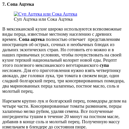
7. Сопа Ацтека
Суп Ацтека или Сока Ацтека
В мексиканской кухне широко используются всевозможные
виды перца, известные местному населению с древних
времен.
Сопа ацтека
полностью отвечает представлениям
иностранцев об острых, сочных и необычных блюдах из
дальних экзотических стран. Но готовить его можно и в
наших привычных условиях, чтобы почувствовать на своей
кухне терпкий национальный колорит новой еды. Рецепт
этого полезного мексиканского вегетарианского
супа
несложен. Для его приготовления нужно взять четвертинку
авокадо, две головки лука, три томата в свежем виде, один
сладкий болгарский перец, три консервированных помидора,
два маринованных перца халапеньо, постное масло, соль и
молотый перец.
Нарезаем крупно лук и болгарский перец, помидоры делим на
четыре части. Консервированные томаты разминаем, перцы
халапеньо мелко рубим, удаляя семена. Все полученные
ингредиенты тушим в течение 20 минут на постном масле,
добавив в конце соль и молотый перец. Полученную массу
измельчаем в блендере до состояния пюре.