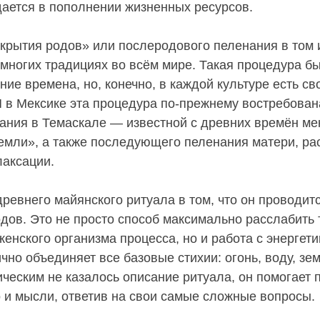
дается в пополнении жизненных ресурсов.
крытия родов» или послеродового пеленания в том 
 многих традициях во всём мире. Такая процедура бы
ние времена, но, конечно, в каждой культуре есть св
И в Мексике эта процедура по-прежнему востребована
вания в Темаскале — известной с древних времён ме
земли», а также последующего пеленания матери, ра
аксации.
древнего майянского ритуала в том, что он проводит
одов. Это не просто способ максимально расслабить 
енского организма процесса, но и работа с энергети
чно объединяет все базовые стихии: огонь, воду, зе
ическим не казалось описание ритуала, он помогает 
о и мысли, ответив на свои самые сложные вопросы.