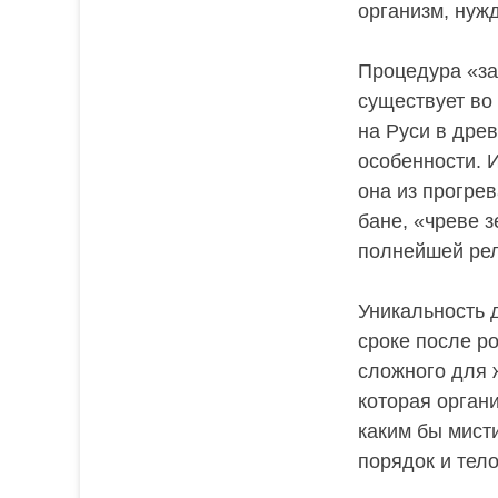
организм, нуж
Процедура «за
существует во
на Руси в древ
особенности. 
она из прогре
бане, «чреве 
полнейшей рел
Уникальность 
сроке после р
сложного для ж
которая органи
каким бы мист
порядок и тел