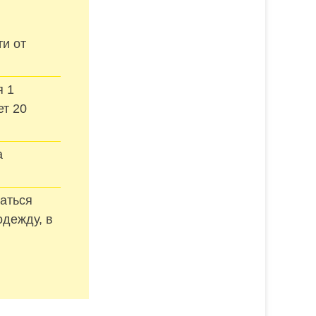
и от
я 1
ет 20
а
аться
одежду, в