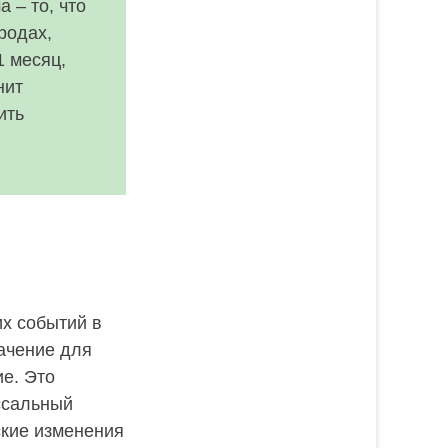
 – то, что
родах,
1 месяц,
нит
ить
х событий в
ачение для
е. Это
ссальный
ские изменения