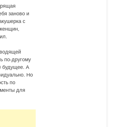
арящая
ебя заново и
акушерка с
 женщин,
ил.
оводящей
ь по-другому
ё будущее. А
видуально. Но
ость по
ементы для