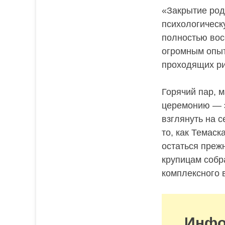
«Закрытие род
психологическ
полностью вос
огромным опыт
проходящих ри
Горячий пар, 
церемонию — э
взглянуть на 
то, как Темас
остаться прежн
крупицам собр
комплексного 
Инфо