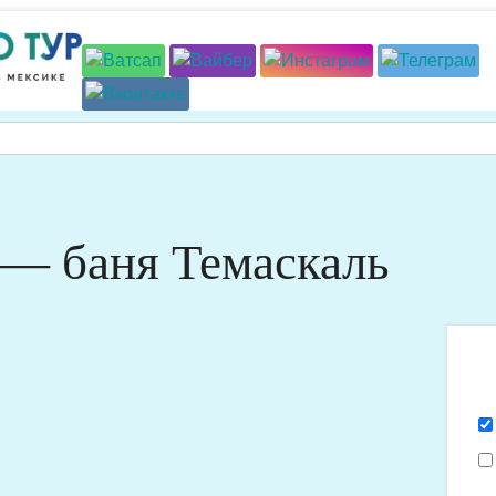
 — баня Темаскаль
Я
х
п