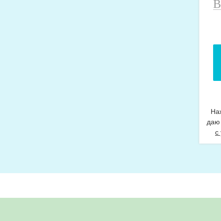
В
н
т
На
даю
с