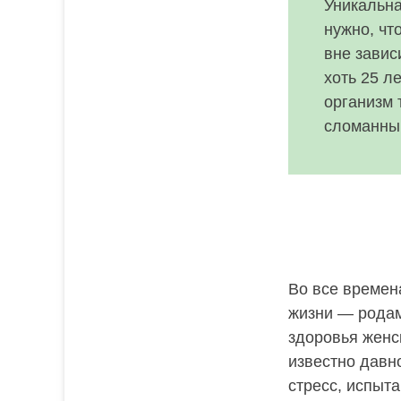
Уникальна
нужно, чт
вне завис
хоть 25 л
организм 
сломанны
Во все времен
жизни — родам
здоровья женс
известно давн
стресс, испыт