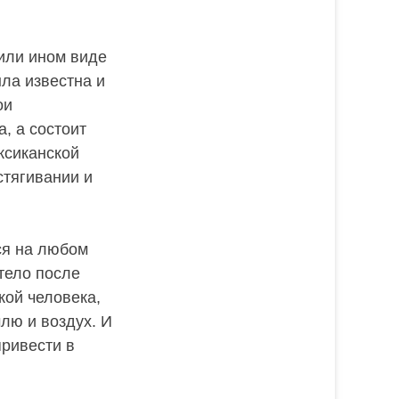
или ином виде
ла известна и
ои
, а состоит
ксиканской
стягивании и
ся на любом
тело после
кой человека,
млю и воздух. И
привести в