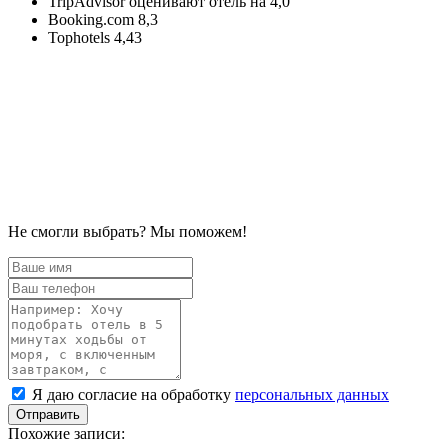
TripAdvisor оценивают отель на 4,0
Booking.com 8,3
Tophotels 4,43
Не смогли выбрать? Мы поможем!
Ваше
имя
Ваш
телефон
Комментарий
Я
Я даю согласие на обработку
персональных данных
даю
согласие
Похожие записи:
на