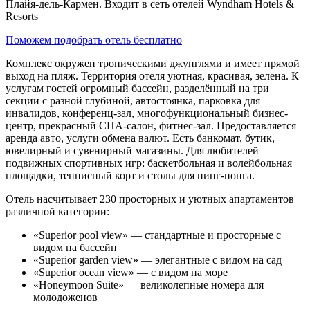
Плайя-дель-Кармен. Входит в сеть отелей Wyndham Hotels &
Resorts
Поможем подобрать отель бесплатно
Комплекс окружен тропическими джунглями и имеет прямой
выход на пляж. Территория отеля уютная, красивая, зелена. К
услугам гостей огромный бассейн, разделённый на три
секции с разной глубиной, автостоянка, парковка для
инвалидов, конференц-зал, многофункциональный бизнес-
центр, прекрасный СПА-салон, фитнес-зал. Предоставляется
аренда авто, услуги обмена валют. Есть банкомат, бутик,
ювелирный и сувенирный магазины. Для любителей
подвижных спортивных игр: баскетбольная и волейбольная
площадки, теннисный корт и столы для пинг-понга.
Отель насчитывает 230 просторных и уютных апартаментов
различной категории:
«Superior pool view» — стандартные и просторные с
видом на бассейн
«Superior garden view» — элегантные с видом на сад
«Superior ocean view» — с видом на море
«Honeymoon Suite» — великолепные номера для
молодоженов