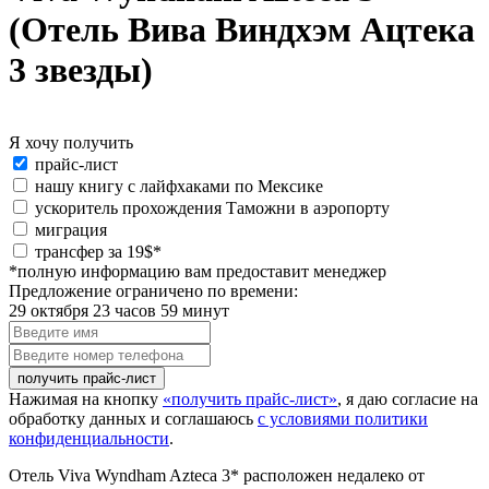
(Отель Вива Виндхэм Ацтека
3 звезды)
Я хочу получить
Я
прайс-лист
хочу
нашу книгу с лайфхаками по Мексике
получить:
ускоритель прохождения Таможни в аэропорту
миграция
special_offer2
трансфер за 19$*
*полную информацию вам предоставит менеджер
Предложение ограничено по времени:
29 октября 23 часов 59 минут
Введите
имя
Введите
номер
телефона
Нажимая на кнопку
«получить прайс-лист»
, я даю согласие на
обработку данных и соглашаюсь
с условиями политики
конфиденциальности
.
Отель Viva Wyndham Azteca 3* расположен недалеко от