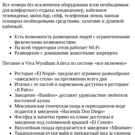
Все номера без исключения оборудованы всем необходимым
для комфортного отдыха: кондиционер, кабельное
телевиденье, мини-бар, сейф, телефонная линия, ванная
оснащена необходимыми средствами, халатами и душевой
кабинкой.
Есть возможность размещения людей с ограниченными
физическими возможностями
На всей территории отеля работает Wi-Fi
Размещение с домашними животными запрещено
Питание в Viva Wyndham Azteca по системе «все включено»
Ресторан «El Nopal» предлагает огромное разнообразие
«шведского стола» на протяжении всего дня
Италия с ее пастой и пармезаном доступна в ресторане
«Il Palco»
Заведение «Bamboo» доставит удовольствие любителя
восточной кухни
Мексиканская этническая пища в первозданном виде
подается в заведении «Hacienda Don Diego»
Фастфуд и напитки прямо на пляже доступны в
заведении под соломенной крышей «El Cenote»
Вкуснейшая пицца предлагается в заведении «Miramare»
Традиционная кухня майя и прекрасный вид за ужином