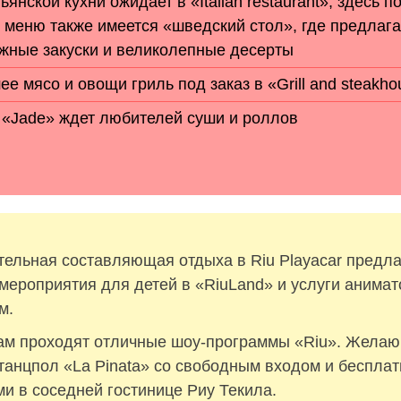
ьянской кухни ожидает в «Italian restaurant», здесь 
о меню также имеется «шведский стол», где предлаг
жные закуски и великолепные десерты
е мясо и овощи гриль под заказ в «Grill and steakho
 «Jade» ждет любителей суши и роллов
тельная составляющая отдыха в Riu Playacar предла
мероприятия для детей в «RiuLand» и услуги анимат
м.
ам проходят отличные шоу-программы «Riu». Желаю
 танцпол «La Pinata» со свободным входом и беспла
ми в соседней гостинице Риу Текила.