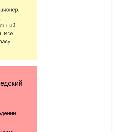
иционер,
,
ронный
. Все
расу.
ведский
едении