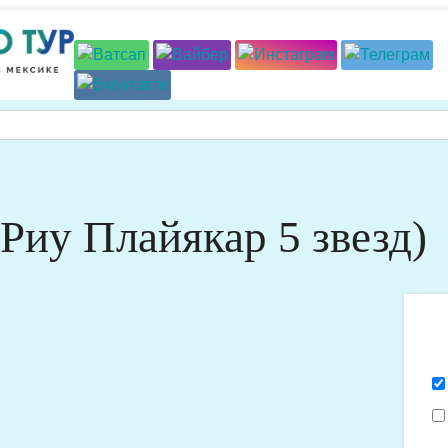
(Риу Плайякар 5 звезд)
Я
х
п