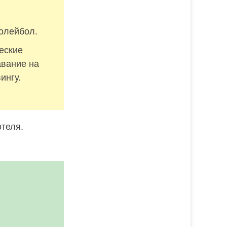
волейбол.
еские
авание на
ингу.
теля.