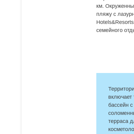
км. Окруженны
пляжу с лазур
Hotels&Resort
семейного отд
Территори
включает 
бассейн с
соломенны
терраса д
косметоло