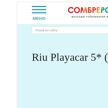
Skip
to
content
меню
Riu Playacar 5* 