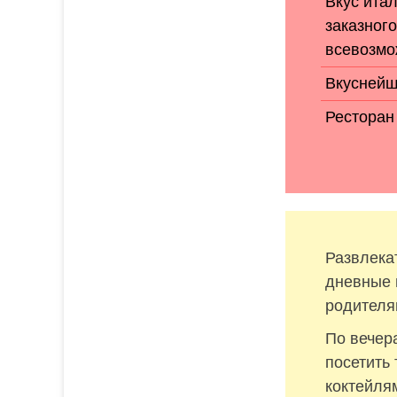
Вкус итал
заказног
всевозмо
Вкуснейше
Ресторан
Развлека
дневные 
родителя
По вечер
посетить
коктейля