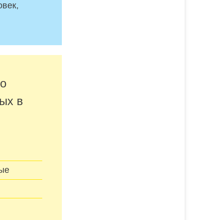
овек,
но
ых в
ные