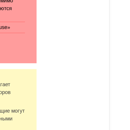
помимо
аются
use»
гает
оров
щие могут
тными