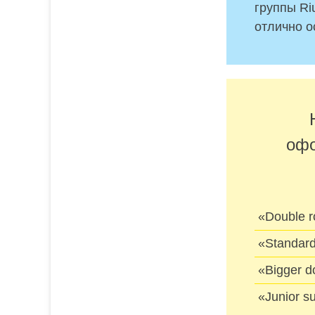
группы Ri
отлично о
офо
«Double 
«Standar
«Bigger 
«Junior 