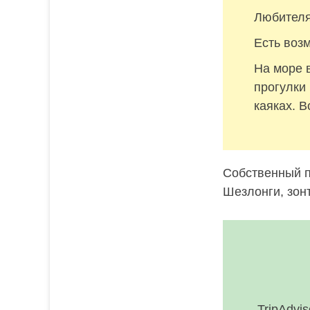
Любителя
Есть воз
На море 
прогулки
каяках. 
Собственный п
Шезлонги, зон
TripAdvi