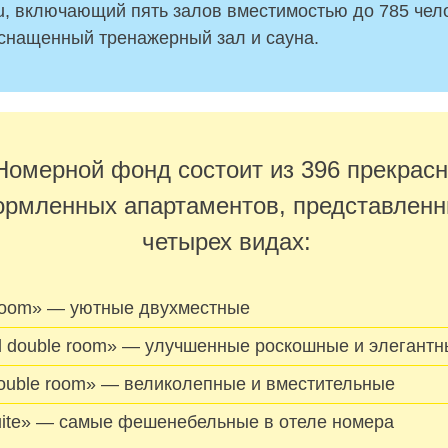
u, включающий пять залов вместимостью до 785 чел
снащенный тренажерный зал и сауна.
Номерной фонд состоит из 396 прекрас
рмленных апартаментов, представленн
четырех видах:
room» — уютные двухместные
d double room» — улучшенные роскошные и элегант
double room» — великолепные и вместительные
suite» — самые фешенебельные в отеле номера