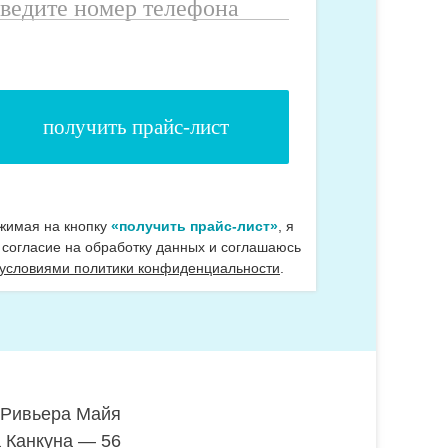
ведите
омер
елефона
жимая на кнопку
«получить прайс-лист»
, я
 согласие на обработку данных и соглашаюсь
 условиями политики конфиденциальности
.
е Ривьера Майя
а Канкуна — 56