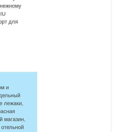
снежному
RIU
орт для
ом и
тдельный
е лежаки,
расная
й магазин,
 отельной