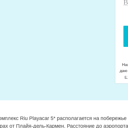
В
н
т
На
даю
с
омплекс Riu Playacar 5* располагается на побережь
трах от Плайя-дель-Кармен. Расстояние до аэропорт