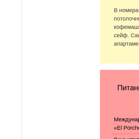
В номера
потолочн
кофемаши
сейф. Са
апартаме
Питан
Междунар
«El Porch