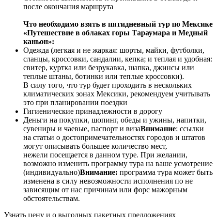
после окончания маршрута
Что необходимо взять в пятидневный тур по Мексике
«Пyтешествие в облаках горы Тараумара и Медный
каньон»:
Одежда (легкая и не жаркая: шорты, майки, футболки,
сланцы, кроссовки, сандалии, кепка; и теплая и удобная:
свитер, куртка или безрукавка, шапка, джинсы или
теплые штаны, ботинки или теплые кроссовки).
В силу того, что тур будет проходить в нескольких
климатических зонах Мексики, рекомендуем учитывать
это при планировании поездки
Гигиенические принадлежности в дорогу
Деньги на покупки, шопинг, обеды и ужины, напитки,
сувениры и чаевые, паспорт и виза
Внимание
: ссылки
на статьи о достопримечательностях городов и штатов
могут описывать большее количество мест,
нежели посещается в данном туре. При желании,
возможно изменить программу тура на ваше усмотрение
(индивидуально)
Внимание:
программа тура может быть
изменена в силу невозможности исполнения по не
зависящим от нас причинам или форс мажорным
обстоятельствам.
Узнать цену и о выгодных пакетных предложениях