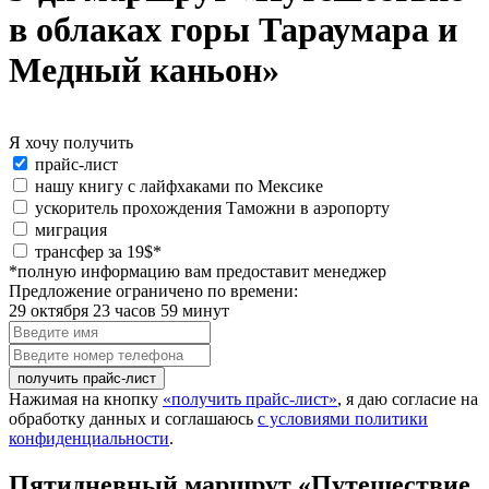
в облаках горы Тараумара и
Медный каньон»
Я хочу получить
Я
прайс-лист
хочу
нашу книгу с лайфхаками по Мексике
получить:
ускоритель прохождения Таможни в аэропорту
миграция
special_offer2
трансфер за 19$*
*полную информацию вам предоставит менеджер
Предложение ограничено по времени:
29 октября 23 часов 59 минут
Введите
имя
Введите
номер
телефона
Нажимая на кнопку
«получить прайс-лист»
, я даю согласие на
обработку данных и соглашаюсь
с условиями политики
конфиденциальности
.
Пятидневный маршрут «Пyтешествие