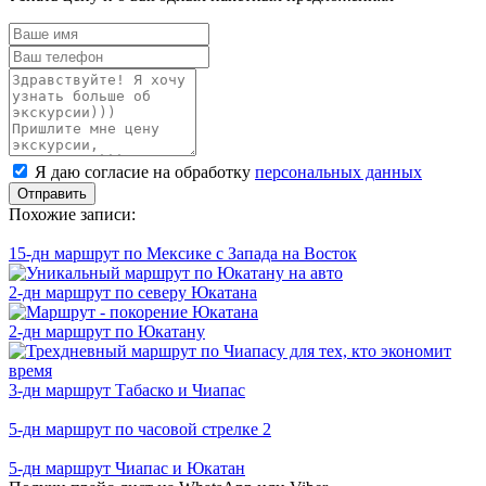
Ваше
имя
Ваш
телефон
Комментарий
Я
Я даю согласие на обработку
персональных данных
даю
согласие
Похожие записи:
на
обработку
15-дн маршрут по Мексике с Запада на Восток
персональных
данных
2-дн маршрут по северу Юкатана
2-дн маршрут по Юкатану
3-дн маршрут Табаско и Чиапас
5-дн маршрут по часовой стрелке 2
5-дн маршрут Чиапас и Юкатан