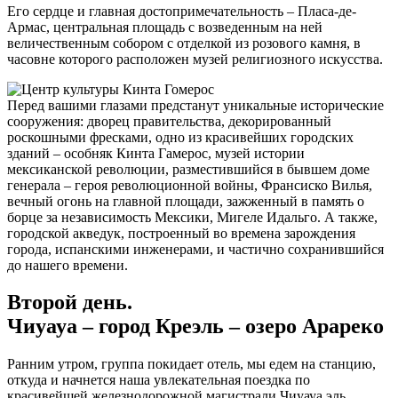
Его сердце и главная достопримечательность – Пласа-де-
Армас, центральная площадь с возведенным на ней
величественным собором с отделкой из розового камня, в
часовне которого расположен музей религиозного искусства.
Перед вашими глазами предстанут уникальные исторические
сооружения: дворец правительства, декорированный
роскошными фресками, одно из красивейших городских
зданий – особняк Кинта Гамерос, музей истории
мексиканской революции, разместившийся в бывшем доме
генерала – героя революционной войны, Франсиско Вилья,
вечный огонь на главной площади, зажженный в память о
борце за независимость Мексики, Мигеле Идальго. А также,
городской акведук, построенный во времена зарождения
города, испанскими инженерами, и частично сохранившийся
до нашего времени.
Второй день.
Чиуауа – город Креэль – озеро Арареко
Ранним утром, группа покидает отель, мы едем на станцию,
откуда и начнется наша увлекательная поездка по
красивейшей железнодорожной магистрали Чиуауа эль