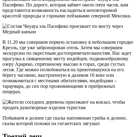
Пасифико. По дороге, которая займет около пяти часов, вам
представится возможность насладиться неповторимой
красотой природы и горными пейзажами северной Мексики.
В 11.20 мы совершим первую остановку в небольшом городке
Креэль, где уже забронирован отель. Затем мы совершим
экскурсию по окрестным достопримечательностям. Нас ждет
прогулка к священному месту индейцев, подковообразному
озеру Арареко, спрятанному высоко в горах, среди густых
лесов. Где можно полюбоваться на приютившуюся на его
берегу часовню, выстроенную в далеком 16 веке или
познакомиться с местными обитателями, индейцами –
тараумара, до сих пор проживающими в прибрежных
пещерах.
Побываем в долине где скалы напоминаю грибы и долине,
скалы которой похожи на гигантских лягушат.
Третий день