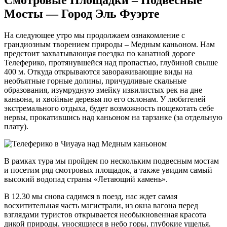
Смотровые Площадки – Подвесные
Мосты — Город Эль Фуэрте
На следующее утро мы продолжаем ознакомление с
грандиозным творением природы – Медным каньоном. Нам
предстоит захватывающая поездка по канатной дороге
Телеферико, протянувшейся над пропастью, глубиной свыше
400 м. Откуда открываются завораживающие виды на
необъятные горные долины, причудливые скальные
образования, изумрудную змейку извилистых рек на дне
каньона, и хвойные деревья по его склонам. У любителей
экстремального отдыха, будет возможность пощекотать себе
нервы, прокатившись над каньоном на тарзанке (за отдельную
плату).
В рамках тура мы пройдем по нескольким подвесным мостам
и посетим ряд смотровых площадок, а также увидим самый
высокий водопад страны «Летающий камень».
В 12.30 мы снова садимся в поезд, нас ждет самая
восхитительная часть магистрали, из окна вагона перед
взглядами туристов открывается необыкновенная красота
дикой природы, уносящиеся в небо горы, глубокие ущелья,