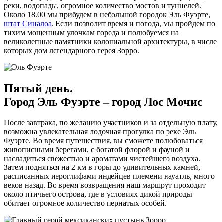
реки, водопады, огромное количество мостов и туннелей.
Около 18.00 мы прибудем в небольшой городок Эль Фуэрте,
штат Синалоа
. Если позволит время и погода, мы пройдем по
тихим мощенным улочкам города и полюбуемся на
великолепные памятники колониальной архитектуры, в числе
которых дом легендарного героя Зорро.
Пятый день.
Город Эль Фуэрте – город Лос Мочис
После завтрака, по желанию участников и за отдельную плату,
возможна увлекательная лодочная прогулка по реке Эль
Фуэрте. Во время путешествия, вы сможете полюбоваться
живописными берегами, с богатой флорой и фауной и
насладиться свежестью и ароматами чистейшего воздуха.
Затем подняться на 2 км в горы до удивительных камней,
расписанных иероглифами индейцев племени науатль, много
веков назад. Во время возвращения наш маршрут проходит
около птичьего острова, где в условиях дикой природы
обитает огромное количество пернатых особей.