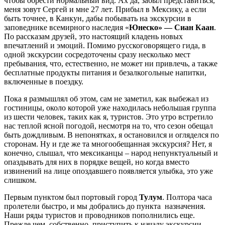
чтобы обрести нормальный вид. Ах да, забыл представиться,
меня зовут Сергей и мне 27 лет. Прибыл в Мексику, а если
быть точнее, в Канкун, дабы побывать на экскурсии в
заповеднике всемирного наследия «
Юнеско» — Сиан Каан
.
По рассказам друзей, это настоящий кладень новых
впечатлений и эмоций. Помимо русскоговорящего гида, в
одной экскурсии сосредоточены сразу несколько мест
пребывания, что, естественно, не может ни привлечь, а также
бесплатные продукты питания и безалкогольные напитки,
включенные в поездку.
Пока я размышлял об этом, сам не заметил, как выбежал из
гостиницы, около которой уже находилась небольшая группа
из шести человек, таких как я, туристов. Это утро встретило
нас теплой ясной погодой, несмотря на то, что сезон обещал
быть дождливым. В непонятках, я остановился и огляделся по
сторонам. Ну и где же та многообещанная экскурсия? Нет, я
конечно, слышал, что мексиканцы – народ непунктуальный и
опаздывать для них в порядке вещей, но когда вместо
извинений на лице опоздавшего появляется улыбка, это уже
слишком.
Первым пунктом был портовый город
Тулум
. Полтора часа
пролетели быстро, и мы добрались до пункта назначения.
Наши ряды туристов и проводников пополнились еще.
Прежде чем, собственно, приступить к началу экскурсии,