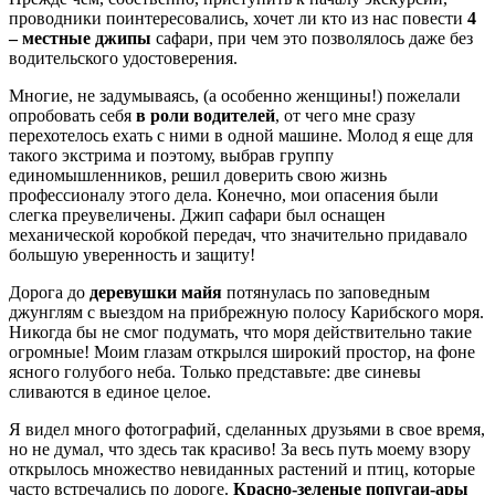
проводники поинтересовались, хочет ли кто из нас повести
4
– местные джипы
сафари, при чем это позволялось даже без
водительского удостоверения.
Многие, не задумываясь, (а особенно женщины!) пожелали
опробовать себя
в роли водителей
, от чего мне сразу
перехотелось ехать с ними в одной машине. Молод я еще для
такого экстрима и поэтому, выбрав группу
единомышленников, решил доверить свою жизнь
профессионалу этого дела. Конечно, мои опасения были
слегка преувеличены. Джип сафари был оснащен
механической коробкой передач, что значительно придавало
большую уверенность и защиту!
Дорога до
деревушки майя
потянулась по заповедным
джунглям с выездом на прибрежную полосу Карибского моря.
Никогда бы не смог подумать, что моря действительно такие
огромные! Моим глазам открылся широкий простор, на фоне
ясного голубого неба. Только представьте: две синевы
сливаются в единое целое.
Я видел много фотографий, сделанных друзьями в свое время,
но не думал, что здесь так красиво! За весь путь моему взору
открылось множество невиданных растений и птиц, которые
часто встречались по дороге.
Красно-зеленые попугаи-ары