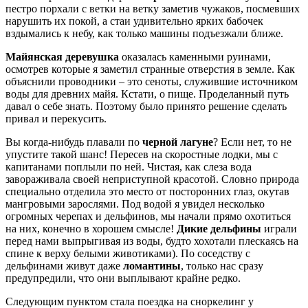
пестро порхали с ветки на ветку заметив чужаков, посмевших
нарушить их покой, а стаи удивительно ярких бабочек
вздымались к небу, как только машины подъезжали ближе.
Майянская деревушка
оказалась каменными руинами,
осмотрев которые я заметил странные отверстия в земле. Как
объяснили проводники – это сеноты, служившие источником
воды для древних майя. Кстати, о пище. Проделанный путь
давал о себе знать. Поэтому было принято решение сделать
привал и перекусить.
Вы когда-нибудь плавали по
черной лагуне
? Если нет, то не
упустите такой шанс! Пересев на скоростные лодки, мы с
капитанами поплыли по ней. Чистая, как слеза вода
завораживала своей неприступной красотой. Словно природа
специально отделила это место от посторонних глаз, окутав
мангровыми зарослями. Под водой я увидел несколько
огромных черепах и дельфинов, мы начали прямо охотиться
на них, конечно в хорошем смысле!
Дикие дельфины
играли
перед нами выпрыгивая из воды, будто хохотали плескаясь на
спине к верху белыми животиками). По соседству с
дельфинами живут даже
ломантины
, только нас сразу
предупредили, что они выплывают крайне редко.
Следующим пунктом стала поездка на сноркелинг у