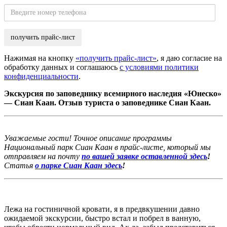
Введите
номер
телефона
Нажимая на кнопку
«получить прайс-лист»
, я даю согласие на
обработку данных и соглашаюсь
с условиями политики
конфиденциальности
.
Экскурсия по заповеднику всемирного наследия «Юнеско»
— Сиан Каан. Отзыв туриста о заповеднике Сиан Каан.
Уважаемые гости! Точное описание программы
Национальный парк Сиан Каан в прайс-листе, который мы
отправляем на почту
по вашей заявке оставленной здесь
!
Статья
о парке Сиан Каан здесь
!
Лежа на гостиничной кровати, я в предвкушении давно
ожидаемой экскурсии, быстро встал и побрел в ванную,