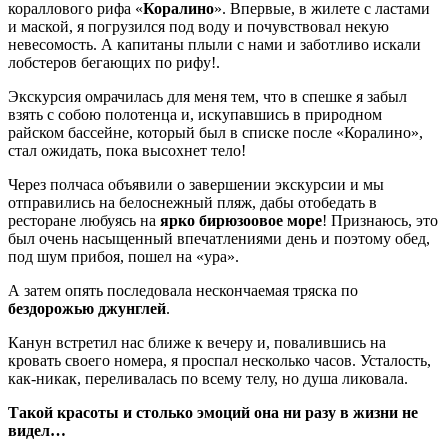
кораллового рифа «
Коралино
». Впервые, в жилете с ластами
и маской, я погрузился под воду и почувствовал некую
невесомость. А капитаны плыли с нами и заботливо искали
лобстеров бегающих по рифу!.
Экскурсия омрачилась для меня тем, что в спешке я забыл
взять с собою полотенца и, искупавшись в природном
райском бассейне, который был в списке после «Коралино»,
стал ожидать, пока высохнет тело!
Через полчаса объявили о завершении экскурсии и мы
отправились на белоснежный пляж, дабы отобедать в
ресторане любуясь на
ярко бирюзоовое море
! Признаюсь, это
был очень насыщенный впечатлениями день и поэтому обед,
под шум прибоя, пошел на «ура».
А затем опять последовала нескончаемая тряска по
бездорожью джунглей
.
Канун встретил нас ближе к вечеру и, повалившись на
кровать своего номера, я проспал несколько часов. Усталость,
как-никак, переливалась по всему телу, но душа ликовала.
Такой красоты и столько эмоций она ни разу в жизни не
видел…