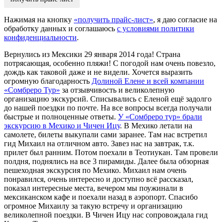
Нажимая на кнопку
«получить прайс-лист»
, я даю согласие на
обработку данных и соглашаюсь
с условиями политики
конфиденциальности
.
Вернулись из Мексики 29 января 2014 года! Страна
потрясающая, особенно пляжи! С погодой нам очень повезло,
дождь как таковой даже и не видели. Хочется выразить
огромную благодарность
Долиной Елене и всей компании
«Сомбреро Тур»
за отзывчивость и великолепную
организацию экскурсий. Списывались с Еленой ещё задолго
до нашей поездки по почте. На все вопросы всегда получали
быстрые и полноценные ответы.
У «Сомбреро тур» брали
экскурсию в Мехико и Чичен Ицу
. В Мехико летали на
самолете, билеты выкупали сами заранее. Там нас встретил
гид Михаил на отличном авто. Завез нас на завтрак, т.к.
прилет был ранним. Потом поехали в Теотиукан. Там провели
полдня, поднялись на все 3 пирамиды. Далее была обзорная
пешеходная экскурсия по Мехико. Михаил нам очень
понравился, очень интересно и доступно всё рассказал,
показал интересные места, вечером мы поужинали в
мексиканском кафе и поехали назад в аэропорт. Спасибо
огромное Михаилу за такую встречу и организацию
великолепной поездки. В Чичен Ицу нас сопровождала гид