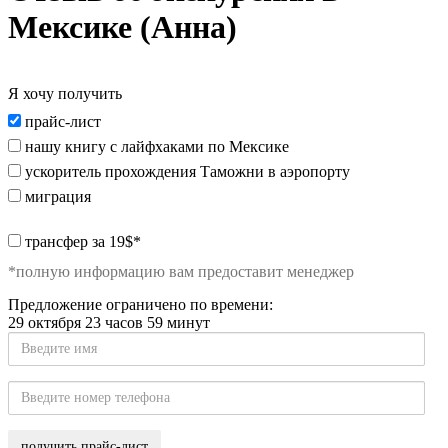
Мексике (Анна)
Я хочу получить
Я
прайс-лист
хочу
нашу книгу с лайфхаками по Мексике
получить:
ускоритель прохождения Таможни в аэропорту
миграция
special_offer2
трансфер за 19$*
*полную информацию вам предоставит менеджер
Предложение ограничено по времени:
29 октября 23 часов 59 минут
Введите
имя
Введите
номер
телефона