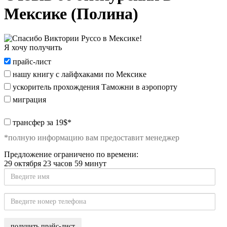
Мексике (Полина)
Я хочу получить
Я
прайс-лист
хочу
нашу книгу с лайфхаками по Мексике
получить:
ускоритель прохождения Таможни в аэропорту
миграция
special_offer2
трансфер за 19$*
*полную информацию вам предоставит менеджер
Предложение ограничено по времени:
29 октября 23 часов 59 минут
Введите
имя
Введите
номер
телефона