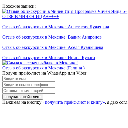
Похожие записи:
ОТЗЫВ ЧИЧЕН ИЦА+++++
Отзыв об экскурсиях в Мексике. Анастасия Лужецкая
Отзыв об экскурсиях в Мексике. Вадим Андронов
Отзыв об экскурсиях в Мексике. Аселя Куанышева
Отзыв об экскурсиях в Мексике. Ирина Кулага
Отзыв об экскурсиях в Мексике (Галина )
Получи прайс-лист на WhatsApp или Viber
Введите
имя
Введите
номер
Оставьте
телефона
комментарий
Нажимая на кнопку
«получить прайс-лист и книгу»
, я даю со
Close this module
Вы уже уходите? А у нас ес