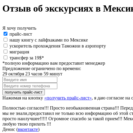
Отзыв об экскурсиях в Мексике
Я хочу получить
Я
прайс-лист
хочу
нашу книгу с лайфхаками по Мексике
получить:
ускоритель прохождения Таможни в аэропорту
миграция
special_offer2
трансфер за 19$*
*полную информацию вам предоставит менеджер
Предложение ограничено по времени:
29 октября 23 часов 59 минут
Введите
имя
Введите
номер
телефона
Нажимая на кнопку
«получить прайс-лист»
, я даю согласие н
Полностью согласен!!! Просто необыкновенная страна!!! Пере
мы не знали,предоставил не только всю информацию об этой ст
просто наилучшее!!!!! Огромное спасибо за такой прием!!! Мек
любую твою прихоть !!!
Денис (
вконтакте
)