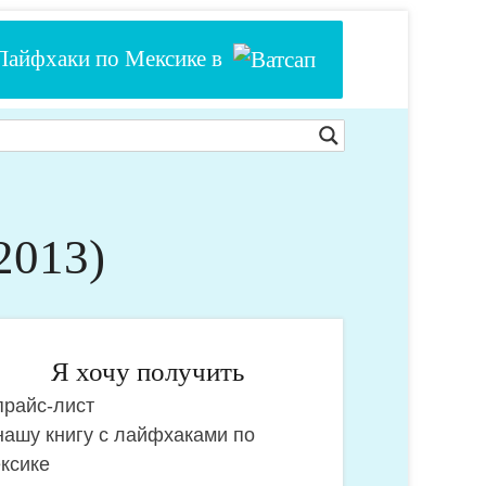
Лайфхаки по Мексике в
2013)
Я хочу получить
райс-лист
чу
ашу книгу с лайфхаками по
лучить:
ксике