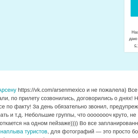
На
даю
с
Арсену
https://vk.com/arsenmexico и не пожалела) Вс
али, по прилету созвонились, договорились о днях! 
се по факту! За день обязательно звонил, предупреж
рать и т.д. Небольшие группы, что оооооооч круто, не
фоткается на одном пейзаже)))) Во все запланирова
наплыва туристов
, для фотографий — это просто бомб