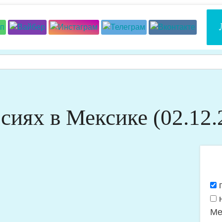
сиях в Мексике (02.12.
Я
п
хо
н
по
Ме