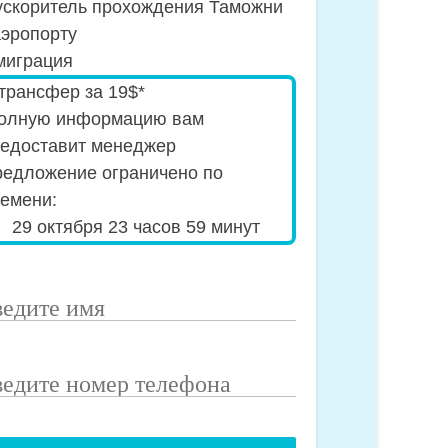
скоритель прохождения Таможни
аэропорту
играция
ecial_offer2
трансфер за 19$*
полную информацию вам
едоставит менеджер
едложение ограничено по
емени:
29 октября 23 часов 59 минут
едите
я
едите
мер
лефона