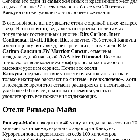
Сегодня это один из самых желанных и красивейших мест для
отдыха. Свыше 27 тысяч номеров в более чем 200 отелях
Канкуна готовы удовлетворить любые пожелания.
В отельной зоне вы не увидите отели с оценкой ниже четырех
звезд. И это понятно, ведь здесь построены отели самых
популярных гостиничных цепочек:
Ritz Carlton, Inter
Continental, Hyatt, Hilton, Riu
, и другие. 75% отелей Канкуна
имеют оценку пять звезд, четыре из них, в том числе
Ritz
Carlton Cancun и JW Marriott Cancun
, отмечены
международной наградой
AAA Five Diamond
. Все они
привлекают великолепием комфортабельных номеров и
высоким уровнем сервиса. Почти все
отели
Канкуна
предлагают своим посетителям только завтрак, и
только некоторые работают по системе «
все включено
». Хотя
в последнее время этот сегмент расширяется и насчитывает
уже более 60 отелей, в которых стремятся учесть и
удовлетворить все пожелания отдыхающих.
Отели Ривьера-Майя
Ривьера-Майя
находится в 40 минутах езды на расстоянии 70
километров от международного аэропорта Канкуна.
Курортная зона представляет из себя 100 километров
побережья Карибского моря. Главный город —
Плайя-дель-