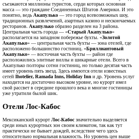
съезжаются миллионы туристов, серди которых основная
масса — это граждане Соединенных Штатов Америки. И это
понятно, ведь
Акапулько
— это город всевозможных шоу,
традиционных развлечений, азартных казино и нескончаемых
ресторанов.
Акапулько
образно разделен на 3 района.
Центральная часть города — «
Старый Акапулько
»
располагается на западном побережье бухты. «
Золотой
Акапулько
» — центральная часть бухты — зона отелей, где
расположено большинство гостиниц. «
Бриллиантовый
Акапулько
» — восточная часть бухты — район где
расположились элитные виллы и шикарные отели. Всего в
Акапулько полторы сотни гостиниц, но только десятая часть
имеет уровень пять звезд. Здесь имеются отели известных
сетей
Ihotelier, Ramada Inns, Holiday Inn
и др. Уровень услуг
находится на достаточно высоком уровне, но курорт имел
свой рассвет в середине прошлого века и многие гостиницы
уже утратили былой шик.
Отели Лос-Кабос
Мексиканский курорт
Лос-Кабос
значительно выделяется
среди иных курортных зон своим климатом, так как тут
практически не бывает дождей, вследствие чего здесь
относительно нормальная влажность. Но уровень цен выше