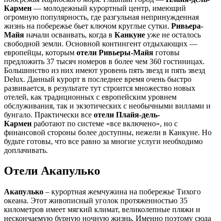
Кармен
— молодежный курортный центр, имеющий
огромную популярность, где разгульная непринужденная
жизнь на побережье бьет ключом круглые сутки.
Ривьера-
Майя
начали осваивать, когда в
Канкуне
уже не осталось
свободной земли. Основной контингент отдыхающих —
европейцы, которым
отели Ривьеры-Майя
готовы
предложить 37 тысяч номеров в более чем 360 гостиницах.
Большинство из них имеют уровень пять звезд и пять звезд
Delux. Данный курорт в последнее время очень быстро
развивается, в результате тут строится множество новых
отелей, как традиционных с европейским уровнем
обслуживания, так и экзотических с необычными виллами и
бунгало. Практически все
отели Плайя-дель-
Кармен
работают по системе «все включено», но с
финансовой стороны более доступны, нежели в Канкуне. Но
будьте готовы, что все равно за многие услуги необходимо
доплачивать.
Отели Акапулько
Акапулько
– курортная жемчужина на побережье Тихого
океана. Этот живописный уголок протяженностью 35
километров имеет мягкий климат, великолепные пляжи и
нескончаемую бурную ночную жизнь. Именно поэтому сюда