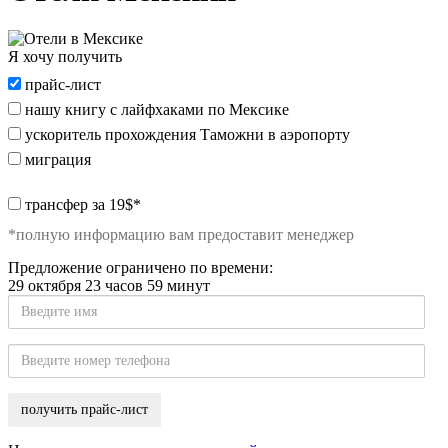
Я хочу получить
Я
прайс-лист
хочу
нашу книгу с лайфхаками по Мексике
получить:
ускоритель прохождения Таможни в аэропорту
миграция
special_offer2
трансфер за 19$*
*полную информацию вам предоставит менеджер
Предложение ограничено по времени:
29 октября 23 часов 59 минут
Введите
имя
Введите
номер
телефона