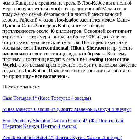
чем в Канкуне в среднем на треть. В Лос-Кабос вы в полной
мере прочувствуете атмосферу традиционной Мексики, к
тому же это самый безопасный и чистый мексиканский
курорт. Райский уголок
Лос-Кабос
растнулся между
Сант-
Лукас и Сант-Хосе дель Кабо
, и имеет общую
протяженность около 40 километров. Основной контингент
туристов — это американцы, их более 90% и здесь почти
отсутствуют мексиканские туристы. Всемирно известные
отельные сети
Intercontinental, Hilton, Sheraton
и пр. уютно
расположили свои гостиницы вдоль побережья. Ко всему
прочему 5 гостиниц входят в сеть
The Leading Hotel of the
World
, а это весьма красноречиво говорит о высоком качестве
отдыха в
Лос-Кабос
. Практически все гостиницы работают
по принципу «
все включено
».
Похожие записи:
Casa Tortugas 4* (Каса Тортугас 4 звезды)
Suites Malecon Cancun 4* (Сюитс Малекон Канкун 4 звезды)
Four Points by Sheraton Cancun Centro 4* (Фо Поинтс бай
Шератон Канкун Центро 4 звезды)
Zentik Boutique Hotel 4* (Зентик Бутик Хотель 4 звезды)