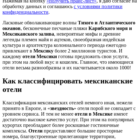
Нажимая на кнопку
«получить прайс-лист»
, я даю согласие на
обработку данных и соглашаюсь
с условиями политики
конфиденциальности
.
Ласковые обволакивающие волны
Тихого и Атлантического
океанов
, бесконечные песчаные пляжи
Карибского моря и
Мексиканского залива
, невероятные мифы и древние
легенды племен майя и ацтеков, своеобразная индейская
культура и архитектура колониального периода ежегодно
привлекают в
Мексику
более 2 миллионов туристов. И
каждому
отели Мексики
готовы предложить свои услуги,
при этом на любой вкус и кошелек. Главное, что имеющиеся
отели весьма разнообразны и их насчитывается около 1000!
Как классифицировать мексиканские
отели
Классификация мексиканских отелей немного иная, нежели
принято в Европе, и «
звездность
» отеля порой не совпадает с
уровнем сервиса. И тем не менее
отели в Мексике
имеют
достаточно высокое качество услуг. При этом на популярных
курортах преобладают более роскошные гостиничные
комплексы.
Отели
предоставляют большие просторные
номера, благоустроенные прилегающие территории,