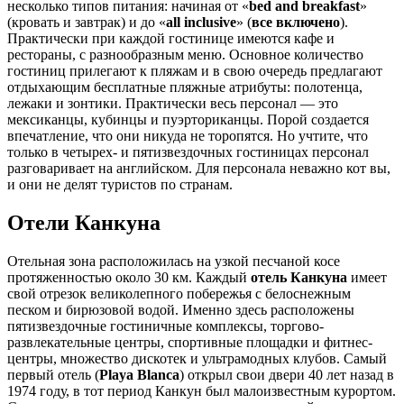
несколько типов питания: начиная от «
bed and breakfast
»
(кровать и завтрак) и до «
all inclusive
» (
все включено
).
Практически при каждой гостинице имеются кафе и
рестораны, с разнообразным меню. Основное количество
гостиниц прилегают к пляжам и в свою очередь предлагают
отдыхающим бесплатные пляжные атрибуты: полотенца,
лежаки и зонтики. Практически весь персонал — это
мексиканцы, кубинцы и пуэрториканцы. Порой создается
впечатление, что они никуда не торопятся. Но учтите, что
только в четырех- и пятизвездочных гостиницах персонал
разговаривает на английском. Для персонала неважно кот вы,
и они не делят туристов по странам.
Отели Канкуна
Отельная зона расположилась на узкой песчаной косе
протяженностью около 30 км. Каждый
отель Канкуна
имеет
свой отрезок великолепного побережья с белоснежным
песком и бирюзовой водой. Именно здесь расположены
пятизвездочные гостиничные комплексы, торгово-
развлекательные центры, спортивные площадки и фитнес-
центры, множество дискотек и ультрамодных клубов. Самый
первый отель (
Playa Blanca
) открыл свои двери 40 лет назад в
1974 году, в тот период Канкун был малоизвестным курортом.