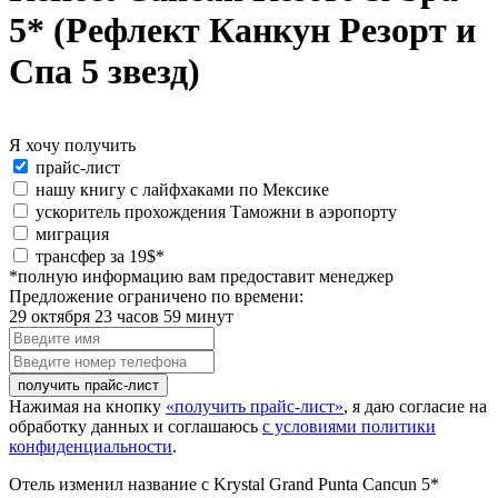
5* (Рефлект Канкун Резорт и
Спа 5 звезд)
Я хочу получить
Я
прайс-лист
хочу
нашу книгу с лайфхаками по Мексике
получить:
ускоритель прохождения Таможни в аэропорту
миграция
special_offer2
трансфер за 19$*
*полную информацию вам предоставит менеджер
Предложение ограничено по времени:
29 октября 23 часов 59 минут
Введите
имя
Введите
номер
телефона
Нажимая на кнопку
«получить прайс-лист»
, я даю согласие на
обработку данных и соглашаюсь
с условиями политики
конфиденциальности
.
Отель изменил название с Krystal Grand Punta Cancun 5*