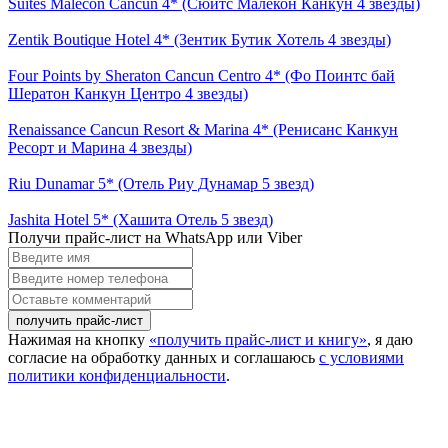
Suites Malecon Cancun 4* (Сюитс Малекон Канкун 4 звезды)
персональных
данных
Zentik Boutique Hotel 4* (Зентик Бутик Хотель 4 звезды)
Four Points by Sheraton Cancun Centro 4* (Фо Поинтс бай
Шератон Канкун Центро 4 звезды)
Renaissance Cancun Resort & Marina 4* (Ренисанс Канкун
Ресорт и Марина 4 звезды)
Riu Dunamar 5* (Отель Риу Дунамар 5 звезд)
Jashita Hotel 5* (Хашита Отель 5 звезд)
Получи прайс-лист на WhatsApp или Viber
Введите
имя
Введите
номер
Оставьте
телефона
комментарий
Нажимая на кнопку
«получить прайс-лист и книгу»
, я даю
согласие на обработку данных и соглашаюсь
с условиями
политики конфиденциальности
.
Close this module