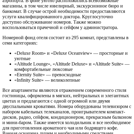
аэропорта. В фойе уютно расположились всевозможные
магазины, в том числе ювелирный, экскурсионное бюро и
банкомат. В случае острой необходимости предоставляются
услуги квалифицированного доктора. Круглосуточно
доступно обслуживание номеров. Также можно
воспользоваться прачечной и сейфом у администратора.
Номерной фонд отеля состоит из 295 комнат, представлены в
семи категориях:
«Deluxe Room» и «Deluxe Oceanview» — просторные и
уютные
«Altitude Lounge», «Altitude Deluxe» и «Altitude Suite» —
комфортабельные люксовые
«Eternity Suite» — превосходные
«Infinity Suite» — великолепные
Все апартаменты являются отражением современного стиля
гостиницы, оформлены в мягких, нейтральных и элегантных
цветах и предлагаются с одной огромной или двумя
двуспальными кроватями. Номера оборудованы телевизором с
набором кабельных телеканалов, проигрывателем компакт-
дисков, радио, сейфом, кондиционером, прекрасным балконом
и мини-баром. Также имеется холодильник и все необходимое
для приготовления ароматного чая или бодрящего кофе.
Ванная оснащена душем и необходимыми средствами,