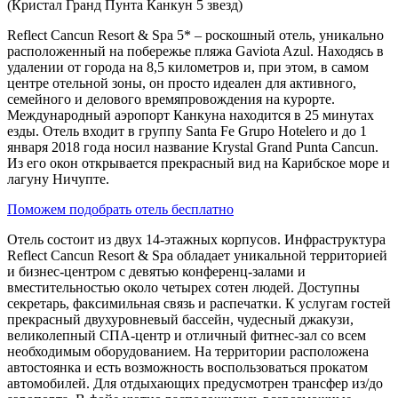
(Кристал Гранд Пунта Канкун 5 звезд)
Reflect Cancun Resort & Spa 5* – роскошный отель, уникально
расположенный на побережье пляжа Gaviota Azul. Находясь в
удалении от города на 8,5 километров и, при этом, в самом
центре отельной зоны, он просто идеален для активного,
семейного и делового времяпровождения на курорте.
Международный аэропорт Канкуна находится в 25 минутах
езды. Отель входит в группу Santa Fe Grupo Hotelero и до 1
января 2018 года носил название Krystal Grand Punta Cancun.
Из его окон открывается прекрасный вид на Карибское море и
лагуну Ничупте.
Поможем подобрать отель бесплатно
Отель состоит из двух 14-этажных корпусов. Инфраструктура
Reflect Cancun Resort & Spa обладает уникальной территорией
и бизнес-центром с девятью конференц-залами и
вместительностью около четырех сотен людей. Доступны
секретарь, факсимильная связь и распечатки. К услугам гостей
прекрасный двухуровневый бассейн, чудесный джакузи,
великолепный СПА-центр и отличный фитнес-зал со всем
необходимым оборудованием. На территории расположена
автостоянка и есть возможность воспользоваться прокатом
автомобилей. Для отдыхающих предусмотрен трансфер из/до