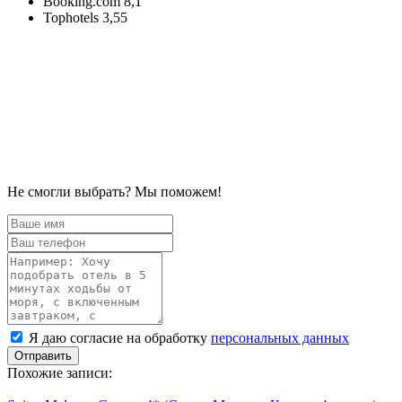
Booking.com 8,1
Tophotels 3,55
Не смогли выбрать? Мы поможем!
Ваше
имя
Ваш
телефон
Комментарий
Я
Я даю согласие на обработку
персональных данных
даю
согласие
Похожие записи:
на
обработку