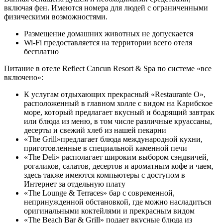
включая фен. Имеются номера для людей с ограниченными
физическими возможностями.
Размещение домашних животных не допускается
Wi-Fi предоставляется на территории всего отеля
бесплатно
Питание в отеле Reflect Cancun Resort & Spa по системе «все
включено»:
К услугам отдыхающих прекрасный «Restaurante O»,
расположенный в главном холле с видом на Карибское
море, который предлагает вкусный и бодрящий завтрак
или блюда из меню, в том числе различные круассаны,
десерты и свежий хлеб из нашей пекарни
«The Grill»предлагает блюда международной кухни,
приготовленные в специальной каменной печи
«The Deli» располагает широким выбором сэндвичей,
рогаликов, салатов, десертов и ароматным кофе и чаем,
здесь также имеются компьютеры с доступом в
Интернет за отдельную плату
«The Lounge & Terraces» бар с современной,
непринужденной обстановкой, где можно насладиться
оригинальными коктейлями и прекрасным видом
«The Beach Bar & Grill» подает вкусные блюда из