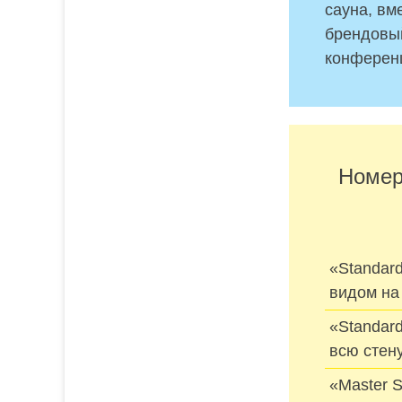
сауна, вм
брендовый
конференц
Номерн
«Standar
видом на
«Standard
всю стен
«Master S