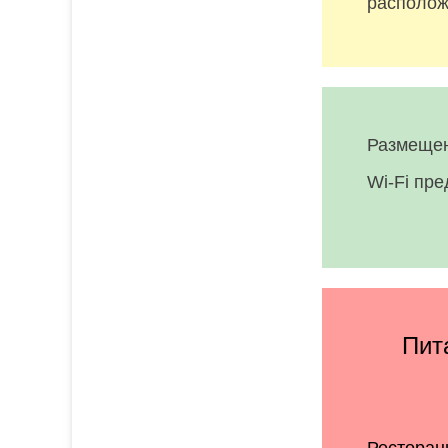
располож
Размещен
Wi-Fi пр
Пита