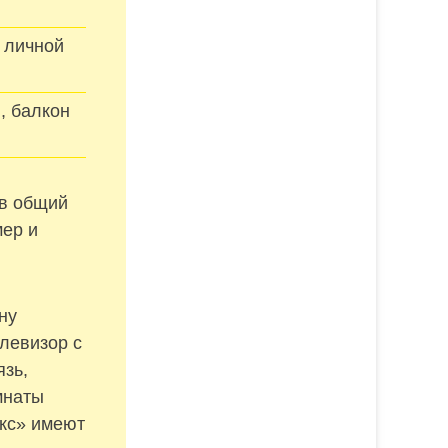
, личной
, балкон
 в общий
мер и
ну
левизор с
зь,
мнаты
кс» имеют