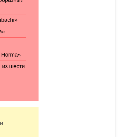
ообразный
ibachi»
a»
a Horma»
 из шести
 и