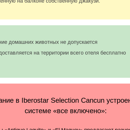
енную на балконе собственную джакузи.
ие домашних животных не допускается
едоставляется на территории всего отеля бесплатно
ние в Iberostar Selection Cancun устрое
системе «все включено»: