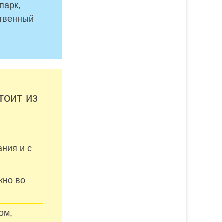
парк,
ственный
тоит из
ния и с
кно во
ом,