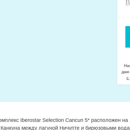
В
н
т
На
даю
с
мплекс Iberostar Selection Cancun 5* расположен на
 Канкуна между лагуной Ничупте и бирюзовыми вода