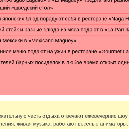
ы «Antiguo Laguito» и «El Maguey» предлагают разн
йший «шведский стол»
 японских блюд порадуют себя в ресторане «Naga H
 стейк и разные блюда из мяса подают в «La Parrill
ы Мексики в «Mexicano Maguey»
нное меню подают на ужин в ресторане «Gourmet L
телей барных посиделок в любое время открыт один
екательную часть отдыха отвечают ежевечерние шоу
ления, живая музыка, работают веселые аниматоры.