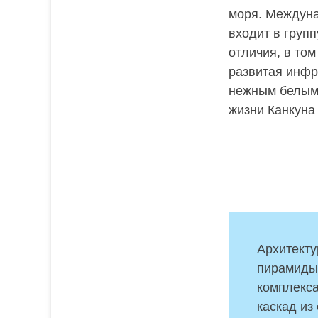
моря. Междуна
входит в групп
отличия, в то
развитая инфр
нежным белым 
жизни Канкуна
Архитекту
пирамиды 
комплекса
каскад из