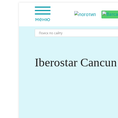
Skip
to
content
меню
Iberostar Cancu