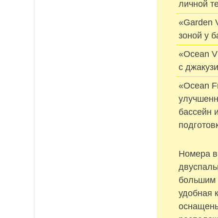
личной т
«Garden V
зоной у 
«Ocean V
с джакуз
«Ocean Fr
улучшенн
бассейн и
подготовк
Номера в
двуспаль
большим 
удобная 
оснащены