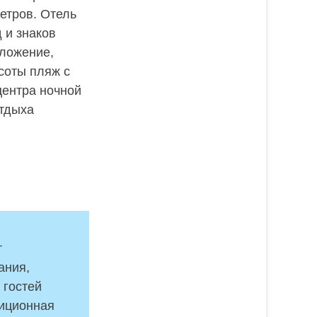
етров. Отель
д и знаков
оложение,
соты пляж с
центра ночной
отдыха
т
ания,
 гостей
диционная