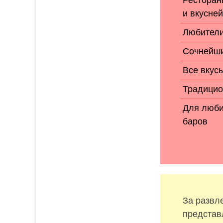
Ресторан
и вкусне
Любители
Сочнейший
Все вкус
Традицио
Для люби
баров
За развл
представ