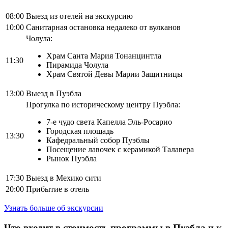
08:00
Выезд из отелей на экскурсию
10:00
Санитарная остановка недалеко от вулканов
Чолула:
Храм Санта Мария Тонанцинтла
11:30
Пирамида Чолула
Храм Святой Девы Марии Защитницы
13:00
Выезд в Пуэбла
Прогулка по историческому центру Пуэбла:
7-е чудо света Капелла Эль-Росарио
Городская площадь
13:30
Кафедральный собор Пуэблы
Посещение лавочек с керамикой Талавера
Рынок Пуэбла
17:30
Выезд в Мехико сити
20:00
Прибытие в отель
Узнать больше об экскурсии
Что входит в стоимость программы в Пуэбла и к