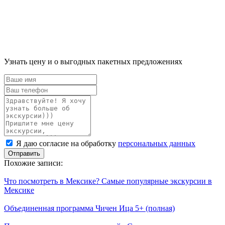
Узнать цену и о выгодных пакетных предложениях
Ваше
имя
Ваш
телефон
Комментарий
Я
Я даю согласие на обработку
персональных данных
даю
согласие
Похожие записи:
на
обработку
Что посмотреть в Мексике? Самые популярные экскурсии в
персональных
Мексике
данных
Объединенная программа Чичен Ица 5+ (полная)