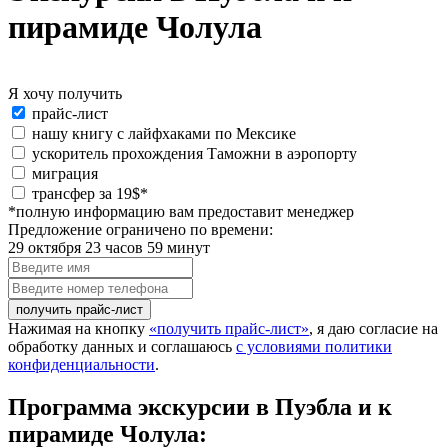
пирамиде Чолула
Я хочу получить
Я
прайс-лист
хочу
нашу книгу с лайфхаками по Мексике
получить:
ускоритель прохождения Таможни в аэропорту
миграция
special_offer2
трансфер за 19$*
*полную информацию вам предоставит менеджер
Предложение ограничено по времени:
29 октября 23 часов 59 минут
Введите
имя
Введите
номер
телефона
Нажимая на кнопку
«получить прайс-лист»
, я даю согласие на
обработку данных и соглашаюсь
с условиями политики
конфиденциальности
.
Программа экскурсии в Пуэбла и к
пирамиде Чолула: