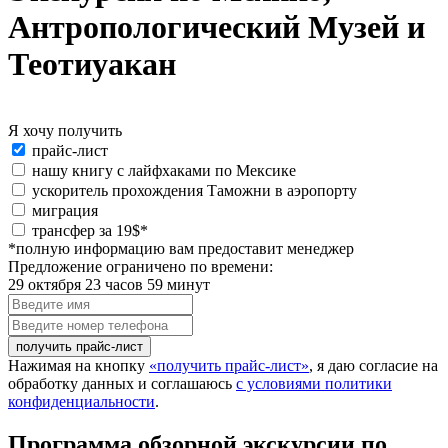
Антропологический Музей и
Теотиуакан
Я хочу получить
Я
прайс-лист
хочу
нашу книгу с лайфхаками по Мексике
получить:
ускоритель прохождения Таможни в аэропорту
миграция
special_offer2
трансфер за 19$*
*полную информацию вам предоставит менеджер
Предложение ограничено по времени:
29 октября 23 часов 59 минут
Введите
имя
Введите
номер
телефона
Нажимая на кнопку
«получить прайс-лист»
, я даю согласие на
обработку данных и соглашаюсь
с условиями политики
конфиденциальности
.
Программа обзорной экскурсии по