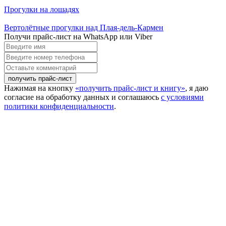
Прогулки на лошадях
Вертолётные прогулки над Плая-дель-Кармен
Получи прайс-лист на WhatsApp или Viber
Введите
имя
Введите
номер
Оставьте
телефона
комментарий
Нажимая на кнопку
«получить прайс-лист и книгу»
, я даю
согласие на обработку данных и соглашаюсь
с условиями
политики конфиденциальности
.
Close this module
Вы уже уходите? А у нас