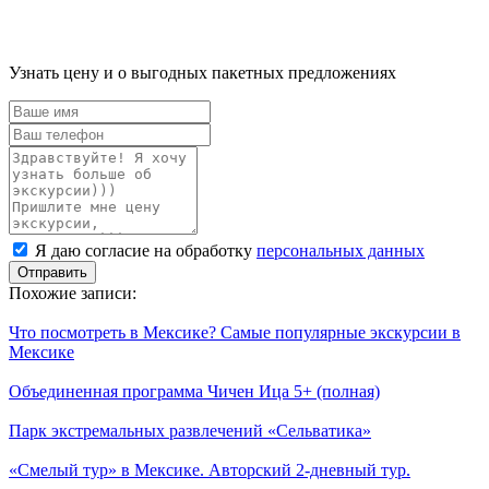
Узнать цену и о выгодных пакетных предложениях
Ваше
имя
Ваш
телефон
Комментарий
Я
Я даю согласие на обработку
персональных данных
даю
согласие
Похожие записи:
на
обработку
Что посмотреть в Мексике? Самые популярные экскурсии в
персональных
Мексике
данных
Объединенная программа Чичен Ица 5+ (полная)
Парк экстремальных развлечений «Сельватика»
«Смелый тур» в Мексике. Авторский 2-дневный тур.