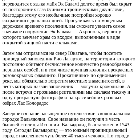
переводится с языка майя Эк Балам) долгое время был скрыт
от посторонних глаз буйными тропическими джунглями,
благодаря этому его необычные постройки хорошо
сохранились до наших дней. Прогуливаясь по мощеным
дорожкам древнего поселения, вы сможете увидеть самое
значимое сооружение Эк Балама — Акрополь, вершину
которого венчает храм со входом, выполненным в виде
открытой хищной пасти с клыками.
Затем мы отправимся на север Юкатана, чтобы посетить
природный заповедник Рио Лагартос, на территории которого
постоянно обитают бесчисленное количество разнообразных
пернатых особей, и в том числе крупная колония прекрасных
розовокрылых фламинго. Прокатившись по одноименной
реке, мы обязательно встретим местных знаменитостей, в
честь которых назван заповедник — могучих крокодилов. А
после встречи с грозными рептилиями мы сделаем тысячу и
одну прекрасную фотографию на красивейших розовых
озёрах Лас Колорадос.
Завершится наше насыщенное путешествие в колониальном
городке Вальядолид. Свое название он получил в честь
бывшей столицы Испании. Вальядолид был заложен в 1543
году. Сегодня Вальядолид — это южный провинциальный
город с населением чуть более 40 тысяч человек. По городу