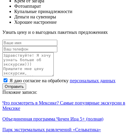
Крем от загара
Фотоаппарат
Купальные принадлежности
Деньги на сувениры
Хорошее настроение
Узнать цену и о выгодных пакетных предложениях
Ваше
имя
Ваш
телефон
Комментарий
Я
Я даю согласие на обработку
персональных данных
даю
согласие
Похожие записи:
на
обработку
Что посмотреть в Мексике? Самые популярные экскурсии в
персональных
Мексике
данных
Объединенная программа Чичен Ица 5+ (полная)
Парк экстремальных развлечений «Сельватика»