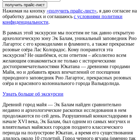
номер
телефона
Нажимая на кнопку
«получить прайс-лист»
, я даю согласие на
обработку данных и соглашаюсь
с условиями политики
конфиденциальности
.
В рамках этой экскурсии мы посетим не так давно открытую
археологическую зону Эк Балам, уникальный заповедник Рио
Лагартос с его крокодилами и фламинго, а также прекрасные
розовые озёра Лас Колорадос. Кому понравится эта
экскурсия? Не ошибёмся, если ответим – абсолютно всем
желающим ознакомиться не только с историческими
достопримечательностями Юкатана — древними городами
Майя, но и добавить ярких впечатлений от посещения
природного заповедник Рио Лагартос, прекрасных розовых
озёра и красивого колониального города Вальядолида.
Узнать больше об экскурсии
Древний город майя — Эк Балам найден сравнительно
недавно и археологические раскопки исследования в нем
продолжаются по сей день. Разрушенный конкистадорами в
начале XVI века, Эк Балам, был одним из самых могучих и
влиятельных майяских городов позднего классического
периода на полуострове Юкатан, а время его существования
длилось около 10 столетий. Город черного ягуара (именно так