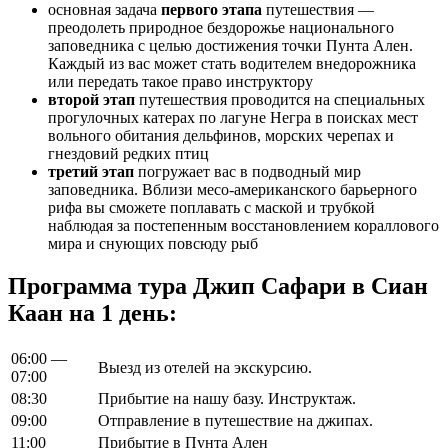
основная задача
первого этапа
путешествия —
преодолеть природное бездорожье национального
заповедника с целью достижения точки Пунта Ален.
Каждый из вас может стать водителем внедорожника
или передать такое право инструктору
второй этап
путешествия проводится на специальных
прогулочных катерах по лагуне Негра в поисках мест
вольного обитания дельфинов, морских черепах и
гнездовий редких птиц
третий этап
погружает вас в подводный мир
заповедника. Вблизи месо-американского барьерного
рифа вы сможете поплавать с маской и трубкой
наблюдая за постепенным восстановлением кораллового
мира и снующих повсюду рыб
Программа тура Джип Сафари в Сиан
Каан на 1 день:
06:00 —
Выезд из отелей на экскурсию.
07:00
08:30
Прибытие на нашу базу. Инструктаж.
09:00
Отправление в путешествие на джипах.
11:00
Прибытие в Пунта Ален