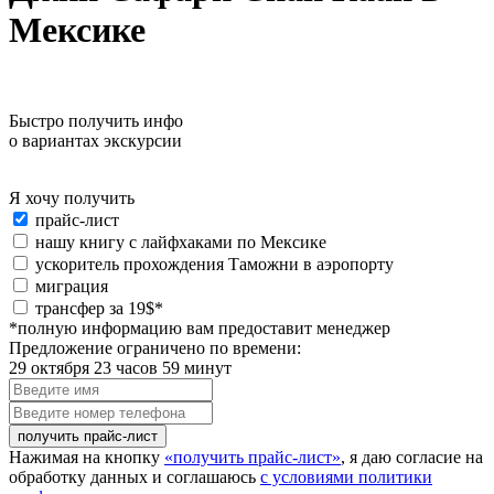
Мексике
Быстро получить инфо
о вариантах экскурсии
Я хочу получить
Я
прайс-лист
хочу
нашу книгу с лайфхаками по Мексике
получить:
ускоритель прохождения Таможни в аэропорту
миграция
special_offer2
трансфер за 19$*
*полную информацию вам предоставит менеджер
Предложение ограничено по времени:
29 октября 23 часов 59 минут
Введите
имя
Введите
номер
телефона
Нажимая на кнопку
«получить прайс-лист»
, я даю согласие на
обработку данных и соглашаюсь
с условиями политики