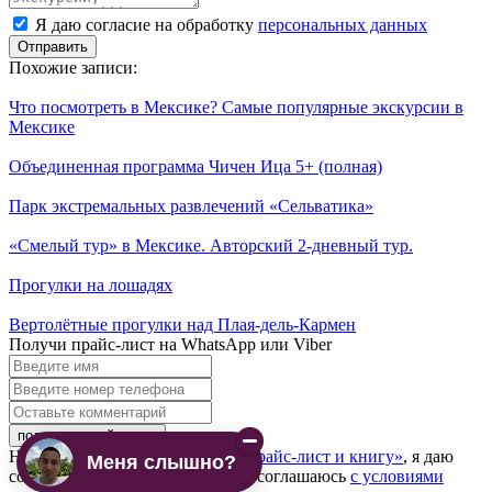
Я
Я даю согласие на обработку
персональных данных
даю
согласие
Похожие записи:
на
обработку
Что посмотреть в Мексике? Самые популярные экскурсии в
персональных
Мексике
данных
Объединенная программа Чичен Ица 5+ (полная)
Парк экстремальных развлечений «Сельватика»
«Смелый тур» в Мексике. Авторский 2-дневный тур.
Прогулки на лошадях
Вертолётные прогулки над Плая-дель-Кармен
Получи прайс-лист на WhatsApp или Viber
Введите
имя
Введите
номер
Оставьте
телефона
комментарий
Нажимая на кнопку
«получить прайс-лист и книгу»
, я даю
Меня слышно?
согласие на обработку данных и соглашаюсь
с условиями