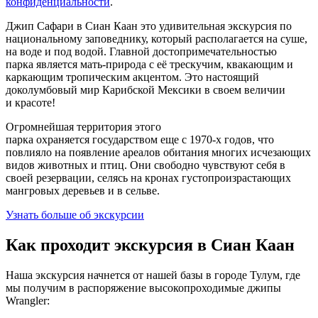
конфиденциальности
.
Джип Сафари в Сиан Каан это удивительная экскурсия по
национальному заповеднику, который располагается на суше,
на воде и под водой. Главной достопримечательностью
парка является мать-природа с её трескучим, квакающим и
каркающим тропическим акцентом. Это настоящий
доколумбовый мир Карибской Мексики в своем величии
и красоте!
Огромнейшая территория этого
парка охраняется государством еще с 1970-х годов, что
повлияло на появление ареалов обитания многих исчезающих
видов животных и птиц. Они свободно чувствуют себя в
своей резервации, селясь на кронах густопроизрастающих
мангровых деревьев и в сельве.
Узнать больше об экскурсии
Как проходит экскурсия в Сиан Каан
Наша экскурсия начнется от нашей базы в городе Тулум, где
мы получим в распоряжение высокопроходимые джипы
Wrangler: