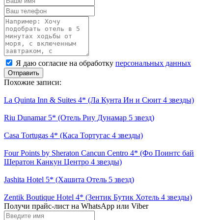
имя
Ваш
телефон
Комментарий
Я
Я даю согласие на обработку
персональных данных
даю
согласие
Похожие записи:
на
обработку
La Quinta Inn & Suites 4* (Ла Кунта Ин и Сюит 4 звезды)
персональных
данных
Riu Dunamar 5* (Отель Риу Дунамар 5 звезд)
Casa Tortugas 4* (Каса Тортугас 4 звезды)
Four Points by Sheraton Cancun Centro 4* (Фо Поинтс бай
Шератон Канкун Центро 4 звезды)
Jashita Hotel 5* (Хашита Отель 5 звезд)
Zentik Boutique Hotel 4* (Зентик Бутик Хотель 4 звезды)
Получи прайс-лист на WhatsApp или Viber
Введите