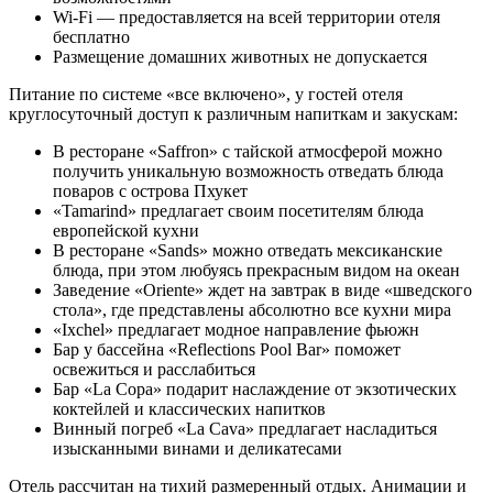
Wi-Fi — предоставляется на всей территории отеля
бесплатно
Размещение домашних животных не допускается
Питание по системе «все включено», у гостей отеля
круглосуточный доступ к различным напиткам и закускам:
В ресторане «Saffron» с тайской атмосферой можно
получить уникальную возможность отведать блюда
поваров с острова Пхукет
«Tamarind» предлагает своим посетителям блюда
европейской кухни
В ресторане «Sands» можно отведать мексиканские
блюда, при этом любуясь прекрасным видом на океан
Заведение «Oriente» ждет на завтрак в виде «шведского
стола», где представлены абсолютно все кухни мира
«Ixchel» предлагает модное направление фьюжн
Бар у бассейна «Reflections Pool Bar» поможет
освежиться и расслабиться
Бар «La Copa» подарит наслаждение от экзотических
коктейлей и классических напитков
Винный погреб «La Cava» предлагает насладиться
изысканными винами и деликатесами
Отель рассчитан на тихий размеренный отдых. Анимации и