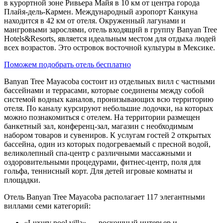
в курортной зоне Ривьера Майя в 10 км от центра города
Плайя-дель-Кармен. Международный аэропорт Канкуна
находится в 42 км от отеля. Окруженный лагунами и
мангровыми зарослями, отель входящий в группу Banyan Tree
Hotels&Resorts, является идеальным местом для отдыха людей
всех возрастов. Это островок восточной культуры в Мексике.
Поможем подобрать отель бесплатно
Banyan Tree Mayacoba состоит из отдельных вилл с частными
бассейнами и террасами, которые соединены между собой
системой водных каналов, пронизывающих всю территорию
отеля. По каналу курсируют небольшие лодочки, на которых
можно познакомиться с отелем. На территории размещен
банкетный зал, конференц-зал, магазин с необходимым
набором товаров и сувениров. К услугам гостей 2 открытых
бассейна, один из которых подогреваемый с пресной водой,
великолепный спа-центр с различными массажными и
оздоровительными процедурами, фитнес-центр, поля для
гольфа, теннисный корт. Для детей игровые комнаты и
площадки.
Отель Banyan Tree Mayacoba располагает 117 элегантными
виллами семи категорий:
«Luxury pool villa» — роскошный интерьер и