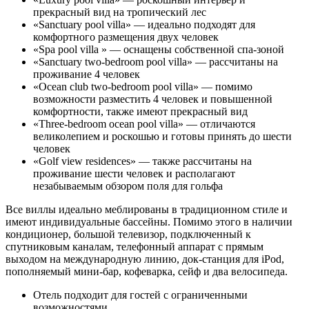
прекрасный вид на тропический лес
«Sanctuary pool villa» — идеально подходят для
комфортного размещения двух человек
«Spa pool villa » — оснащены собственной спа-зоной
«Sanctuary two-bedroom pool villa» — рассчитаны на
проживание 4 человек
«Ocean club two-bedroom pool villa» — помимо
возможности разместить 4 человек и повышенной
комфортности, также имеют прекрасный вид
«Three-bedroom ocean pool villa» — отличаются
великолепием и роскошью и готовы принять до шести
человек
«Golf view residences» — также рассчитаны на
проживание шести человек и располагают
незабываемым обзором поля для гольфа
Все виллы идеально меблированы в традиционном стиле и
имеют индивидуальные бассейны. Помимо этого в наличии
кондиционер, большой телевизор, подключенный к
спутниковым каналам, телефонный аппарат с прямым
выходом на международную линию, док-станция для iPod,
пополняемый мини-бар, кофеварка, сейф и два велосипеда.
Отель подходит для гостей с ограниченными
возможностями