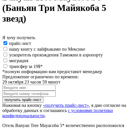
(Баньян Три Майякоба 5
звезд)
Я хочу получить
Я
прайс-лист
хочу
нашу книгу с лайфхаками по Мексике
получить:
ускоритель прохождения Таможни в аэропорту
миграция
special_offer2
трансфер за 19$*
*полную информацию вам предоставит менеджер
Предложение ограничено по времени:
29 октября 23 часов 59 минут
Введите
имя
Введите
номер
телефона
Нажимая на кнопку
«получить прайс-лист»
, я даю согласие на
обработку данных и соглашаюсь
с условиями политики
конфиденциальности
.
Отель Banyan Tree Mayacoba 5* величественно расположился