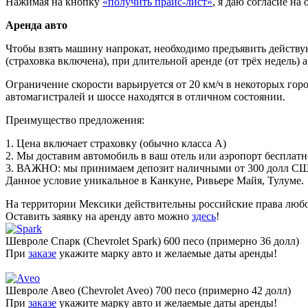
Нажимая на кнопку
«получить прайс-лист»
, я даю согласие н
Аренда авто
Чтобы взять машину напрокат, необходимо предъявить действу
(страховка включена), при длительной аренде (от трёх недель) 
Ограничение скорости варьируется от 20 км/ч в некоторых горо
автомагистралей и шоссе находятся в отличном состоянии.
Преимущество предложения:
1. Цена включает страховку (обычно класса А)
2. Мы доставим автомобиль в ваш отель или аэропорт бесплатн
3. ВАЖНО: мы принимаем депозит наличными от 300 долл С
Данное условие уникальное в Канкуне, Ривьере Майя, Тулуме.
На территории Мексики действительны российские права любог
Оставить заявку на аренду авто можно
здесь
!
Шевроле Спарк (Chevrolet Spark) 600 песо (примерно 36 долл)
При
заказе
укажите марку авто и желаемые даты аренды!
Шевроле Авео (Chevrolet Aveo) 700 песо (примерно 42 долл)
При
заказе
укажите марку авто и желаемые даты аренды!