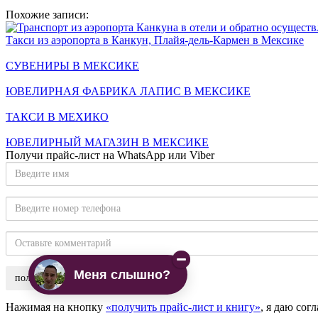
Похожие записи:
Такси из аэропорта в Канкун, Плайя-дель-Кармен в Мексике
СУВЕНИРЫ В МЕКСИКЕ
ЮВЕЛИРНАЯ ФАБРИКА ЛАПИС В МЕКСИКЕ
ТАКСИ В МЕХИКО
ЮВЕЛИРНЫЙ МАГАЗИН В МЕКСИКЕ
Получи прайс-лист на WhatsApp или Viber
Введите
имя
Введите
номер
телефона
Оставьте
комментарий
Меня слышно?
Нажимая на кнопку
«получить прайс-лист и книгу»
, я даю со