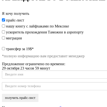
Я хочу получить
Я
прайс-лист
хочу
нашу книгу с лайфхаками по Мексике
получить:
ускоритель прохождения Таможни в аэропорту
миграция
special_offer2
трансфер за 19$*
*полную информацию вам предоставит менеджер
Предложение ограничено по времени:
29 октября 23 часов 59 минут
Введите
имя
Введите
номер
телефона