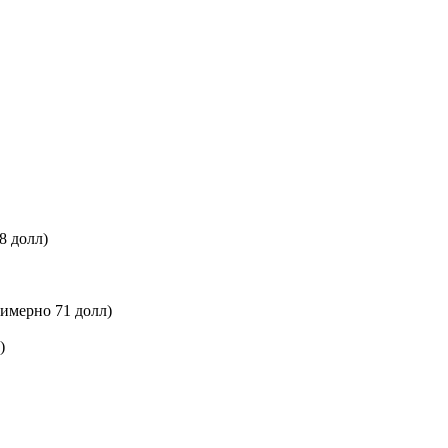
8 долл)
римерно 71 долл)
)